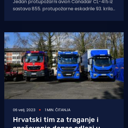
Jedan protupožarni avion Canadair CL-415 iz
sastava 855. protupožarne eskadrile 93. krila
HRZ-a vratio se u nedjelju 27.
06 velj. 2023
1 MIN. ČITANJA
Hrvatski tim za traganje i