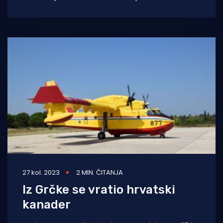
kontejnerskom brodu 208 m dugačkom SC
27 kol. 2023
2 MIN. ČITANJA
Iz Grčke se vratio hrvatski
kanader