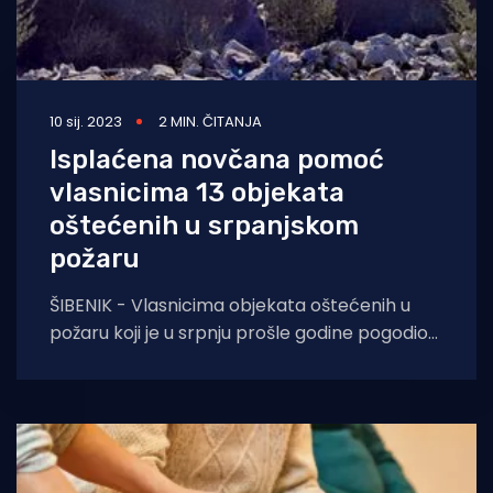
10 sij. 2023
2 MIN. ČITANJA
Isplaćena novčana pomoć
vlasnicima 13 objekata
oštećenih u srpanjskom
požaru
ŠIBENIK - Vlasnicima objekata oštećenih u
požaru koji je u srpnju prošle godine pogodio
područje Zatona, Rasline i Vodica, Šibensko-
kninska