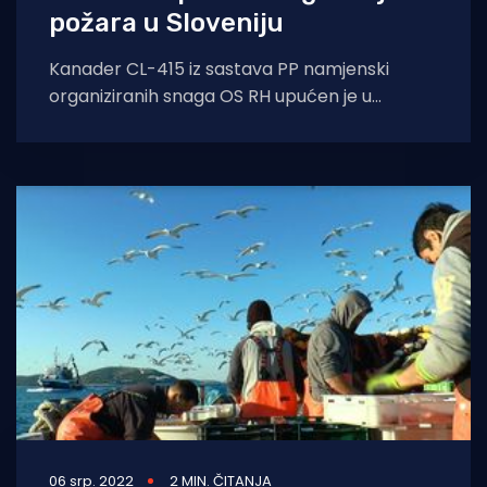
požara u Sloveniju
Kanader CL-415 iz sastava PP namjenski
organiziranih snaga OS RH upućen je u
Sloveniju radi gašenja požara u blizini
06 srp. 2022
2 MIN. ČITANJA