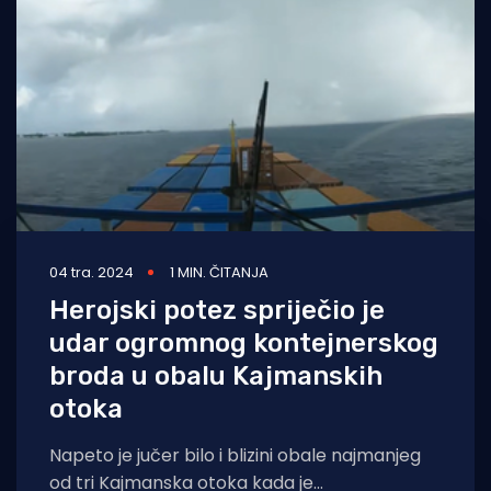
Turizam i nautika
Pomorstvo
Ribolov
Ekologija
Tradicija i kultura
04 tra. 2024
1 MIN. ČITANJA
Herojski potez spriječio je
udar ogromnog kontejnerskog
broda u obalu Kajmanskih
otoka
Napeto je jučer bilo i blizini obale najmanjeg
od tri Kajmanska otoka kada je