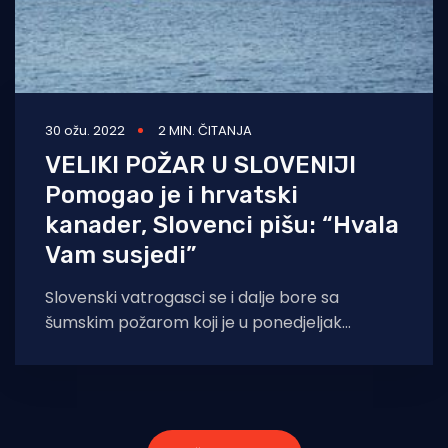
30 ožu. 2022
2 MIN. ČITANJA
VELIKI POŽAR U SLOVENIJI
Pomogao je i hrvatski
kanader, Slovenci pišu: “Hvala
Vam susjedi”
Slovenski vatrogasci se i dalje bore sa
šumskim požarom koji je u ponedjeljak
poslijepodne izbio na Potoškoj gori i Babi