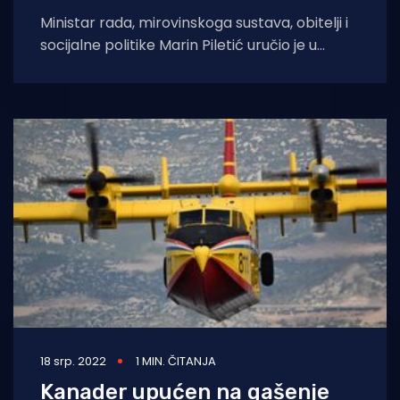
Ministar rada, mirovinskoga sustava, obitelji i
socijalne politike Marin Piletić uručio je u
srijedu u Splitu 29 ugovora, vrijednih više
18 srp. 2022
1 MIN. ČITANJA
Kanader upućen na gašenje