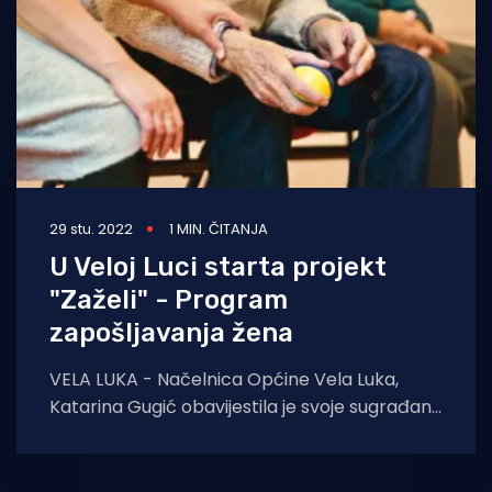
29 stu. 2022
1 MIN. ČITANJA
U Veloj Luci starta projekt
"Zaželi" - Program
zapošljavanja žena
VELA LUKA - Načelnica Općine Vela Luka,
Katarina Gugić obavijestila je svoje sugrađane
da je Veloj Luci odobren nam projekt “Zaželi