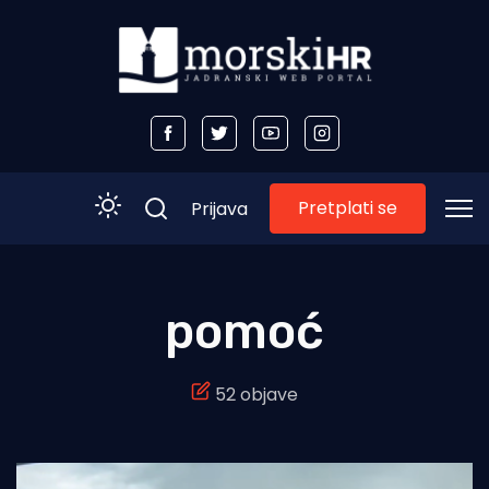
Pretplati se
Prijava
Početna
pomoć
Morski plus
52 objave
Morski TV
Obala
Otoci