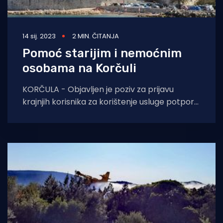
14 sij. 2023
2 MIN. ČITANJA
Pomoć starijim i nemoćnim
osobama na Korčuli
KORČULA - Objavljen je poziv za prijavu
krajnjih korisnika za korištenje usluge potpore
osobama starije životne dobi i/ili nemoćnim
osobama