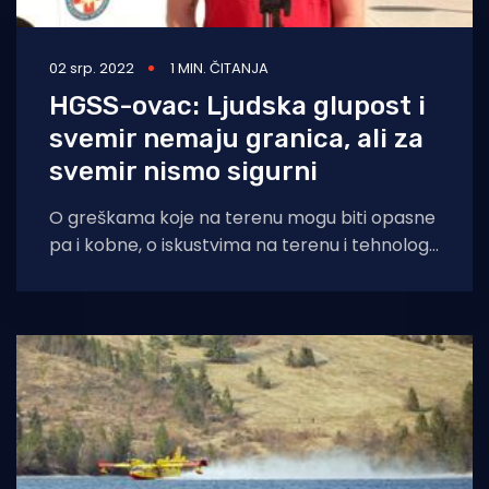
02 srp. 2022
1 MIN. ČITANJA
HGSS-ovac: Ljudska glupost i
svemir nemaju granica, ali za
svemir nismo sigurni
O greškama koje na terenu mogu biti opasne
pa i kobne, o iskustvima na terenu i tehnologiji
koja im pomaže,