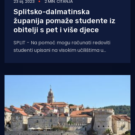
23 sij. 2023
2 MIN. ČITANJA
Splitsko-dalmatinska
županija pomaže studente iz
obitelji s pet i više djece
SPLIT - Na pomoć mogu računati redoviti
studenti upisani na visokim učilištima u
akademskoj godini 2022/2023. Uvjet je i
prebivalište