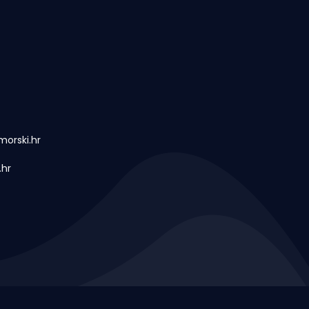
orski.hr
.hr