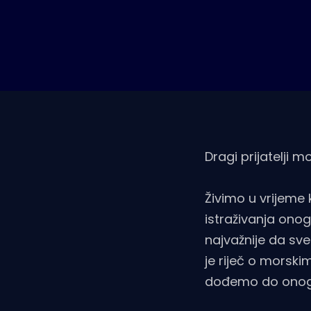
Pomorstvo
Ribolov
Ekologija
Tradicija i kultura
Dragi prijatelji mo
Živimo u vrijeme 
istraživanja on
najvažnije da sv
je riječ o morsk
dođemo do onog 