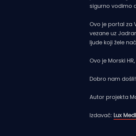
sigurno vodimo do
Ovo je portal za V
vezane uz Jadran,
ljude koji žele n
Ovo je Morski HR,
Dobro nam došli!
Autor projekta Mo
Izdavač:
Lux Med