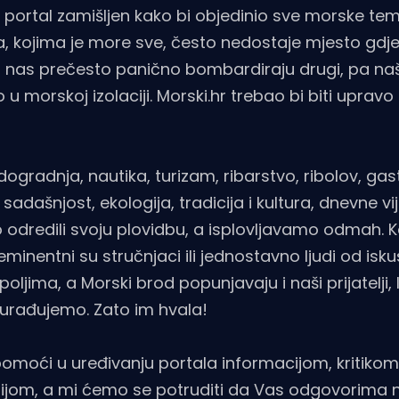
i portal zamišljen kako bi objedinio sve morske te
, kojima je more sve, često nedostaje mjesto gdje
a nas prečesto panično bombardiraju drugi, pa n
 morskoj izolaciji. Morski.hr trebao bi biti upravo
dogradnja, nautika, turizam, ribarstvo, ribolov, ga
sadašnjost, ekologija, tradicija i kultura, dnevne vij
odredili svoju plovidbu, a isplovljavamo odmah. K
 eminentni su stručnjaci ili jednostavno ljudi od isk
ljima, a Morski brod popunjavaju i naši prijatelji, l
surađujemo. Zato im hvala!
pomoći u uređivanju portala informacijom, kritiko
fijom, a mi ćemo se potruditi da Vas odgovorima n