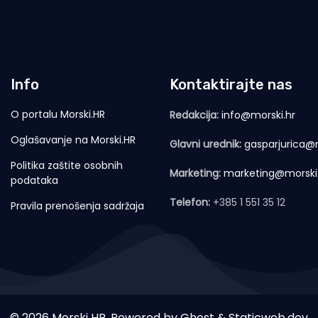
Info
Kontaktirajte nas
O portalu Morski.HR
Redakcija:
info@morski.hr
Oglašavanje na Morski.HR
Glavni urednik:
gasparjurica@m
Politika zaštite osobnih
Marketing:
marketing@morski
podataka
Telefon:
+385 1 551 35 12
Pravila prenošenja sadržaja
© 2026 Morski HR. Powered by
Ghost
&
Staticweb.dev