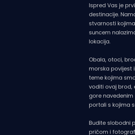
Ispred Vas je prv
destinacije. Nama
stvarnosti kojim
suncem nalazimo u
lokacija.
Obala, otoci, bro
morska povijest i 
teme kojima smo 
voditi ovaj brod,
gore navedenim po
portali s kojima 
Budite slobodni 
pričom i fotogra