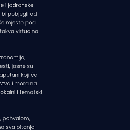
me i jadranske
 bi pobjegli od
aše mjesto pod
 takva virtualna
stronomija,
esti, jasne su
apetani koji će
ustva i mora na
okalni i tematski
m, pohvalom,
a sva pitanja