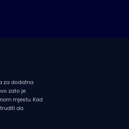
, a za dodatna
vo zato je
dnom mjestu. Kad
ruditi da