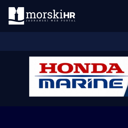
Početna
Morski plus
Morski TV
Obala
Otoci
Turizam i nautika