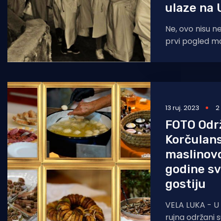
ulaze na 
Ne, ovo nisu n
prvi pogled mo
Ovo su mješta
Ugljanu
13 ruj. 2023
2
FOTO Održ
Korčulan
maslinovo
godine sv
gostiju
VELA LUKA - U V
rujna održani s