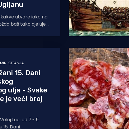
Ugljanu
ekakve utvare iako na
žda baš tako djeluje.
ni Preka na otoku
 MIN. ČITANJA
ani 15. Dani
skog
g ulja - Svake
e je veći broj
eloj Luci od 7.- 9.
u 15. Dani