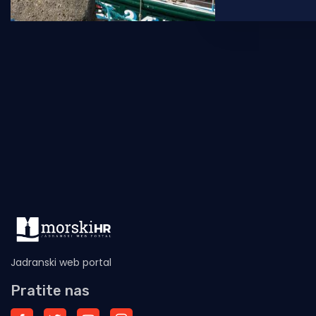
stoljećima pr
otocima koji 
stranih
Jadranski web portal
Pratite nas