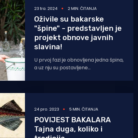
23 tra. 2024
2 MIN. ČITANJA
Oživile su bakarske
"špine" - predstavljen je
projekt obnove javnih
slavina!
U prvoj fazi je obnovljena jedna špina,
a uz nju su postavljene
interpretacijske ploče. Uskoroće se
ploče naći i uz
24 pro. 2023
5 MIN. ČITANJA
POVIJEST BAKALARA
Tajna duga, koliko i