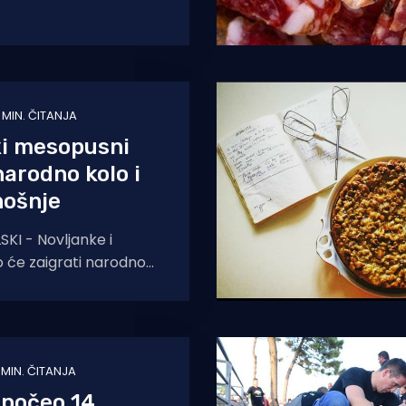
aslinovog ulja. Glavni
anifestacije Udruga
 MIN. ČITANJA
ki mesopusni
narodno kolo i
nošnje
KI - Novljanke i
o će zaigrati narodno
nim nošnjama uz
ih i domoljubnih
karaca
1 MIN. ČITANJA
počeo 14.