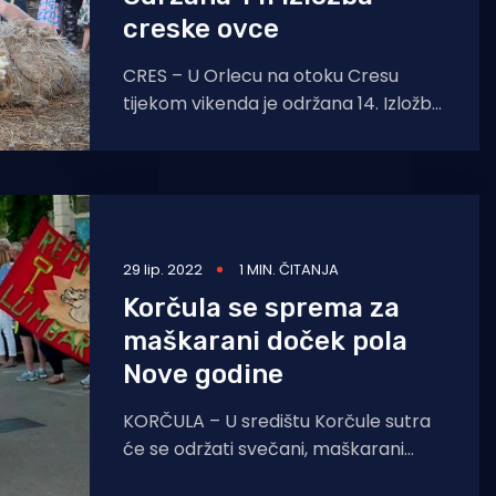
creske ovce
CRES – U Orlecu na otoku Cresu
tijekom vikenda je održana 14. Izložba
creske ovce, manifestacija kojoj je cilj
promocija otočnog
29 lip. 2022
1 MIN. ČITANJA
Korčula se sprema za
maškarani doček pola
Nove godine
KORČULA – U središtu Korčule sutra
će se održati svečani, maškarani
doček pola Nove godine. Tim