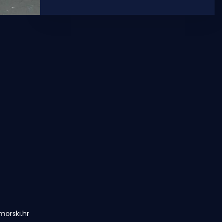
povodom iz Grada upozoravaju da
orski.hr