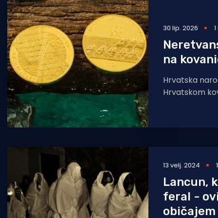
Pomorstvo
30 lip. 2026
1
Ribolov
Neretvans
Ekologija
na kovan
Tradicija i kultura
Hrvatska naro
Hrvatskom ko
nastavlja serij
numizmatički
neretvanske l
13 velj. 2024
Lancun, k
feral - o
običajem