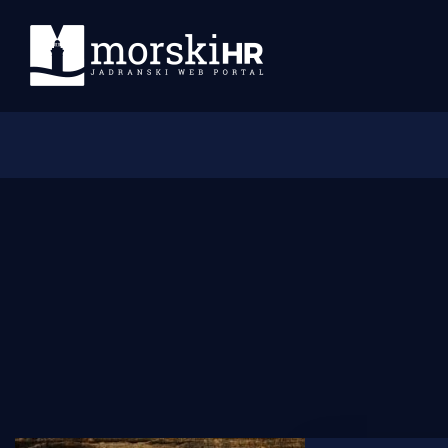
Početna
Morski plus
Morski TV
Obala
Otoci
Turizam i nautika