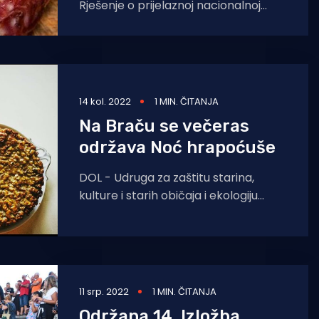
Rješenje o prijelaznoj nacionalnoj
zaštiti naziva „Istarska kobasica“ /
„Istrska klobasa“ kao zaštićena
oznaka zemljopisnog podrijetla.
Zaštita
14 kol. 2022
1 MIN. ČITANJA
Na Braču se večeras
održava Noć hrapoćuše
DOL - Udruga za zaštitu starina,
kulture i starih običaja i ekologiju
“Hrapoćuša”, Turistička zajednica
općine Postira i Centar za kulturu
11 srp. 2022
1 MIN. ČITANJA
Održana 14. Izložba