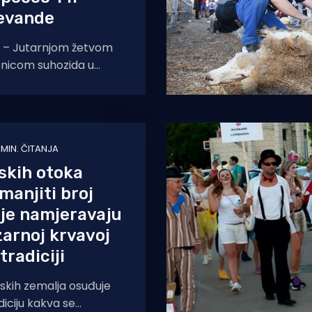
levande
 – Jutarnjom žetvom
onicom suhozida u
om polju započeo je
gram 14. Festivala
lom
 MIN. ČITANJA
skih otoka
manjiti broj
je namjeravaju
zarnoj krvavoj
tradiciji
skih zemalja osuđuje
iciju kakva se