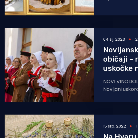
Korčulanskog m
organizator m
04 sij. 2023
2
Novljans
običaji - 
uskočke 
NOVI VINODOLS
Novljani uskor
kolo u živopis
zvukove junačk
pjesama muš
15 srp. 2022
Na Hvaru 