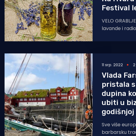
Festival 
VELO GRABLJE
lavande i radi
velograbaljsk
dvodnevni pro
levande u Ve
11 srp. 2022
2
Vlada Far
pristala s
dupina ko
ubiti u bi
godišnjoj 
Sve više europ
barbarsku trad