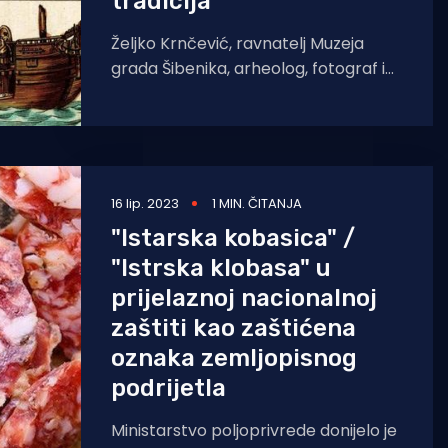
tradicija
Željko Krnčević, ravnatelj Muzeja
grada Šibenika, arheolog, fotograf i
gurman, podijelit će s čitateljima
portala Morski HR nekoliko crtica o
16 lip. 2023
1 MIN. ČITANJA
"Istarska kobasica" /
"Istrska klobasa" u
prijelaznoj nacionalnoj
zaštiti kao zaštićena
oznaka zemljopisnog
podrijetla
Ministarstvo poljoprivrede donijelo je