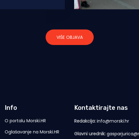
ovodi na Farskim
sve češće pune stupce
VIŠE OBJAVA
Info
Kontaktirajte nas
O portalu Morski.HR
Redakcija:
info@morski.hr
Oglašavanje na Morski.HR
Glavni urednik:
gasparjurica@m