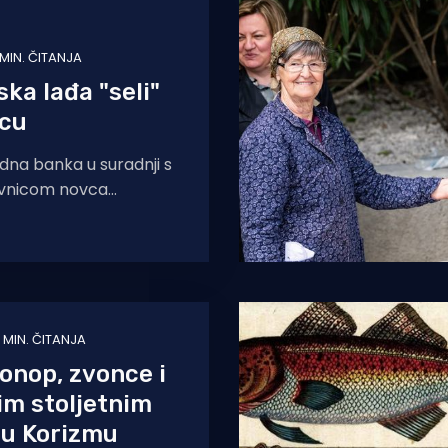
 MIN. ČITANJA
ka lađa "seli"
icu
dna banka u suradnji s
vnicom novca
u „Hrvatski brodovi"
m izdanjem s motivom
ađe,
1 MIN. ČITANJA
onop, zvonce i
vim stoljetnim
 u Korizmu