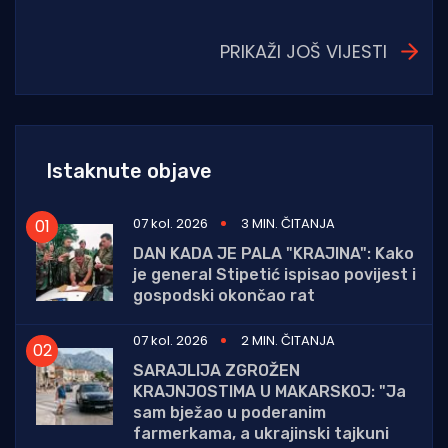
PRIKAŽI JOŠ VIJESTI
Istaknute objave
07 kol. 2026
3 MIN. ČITANJA
DAN KADA JE PALA "KRAJINA": Kako
je general Stipetić ispisao povijest i
gospodski okončao rat
07 kol. 2026
2 MIN. ČITANJA
SARAJLIJA ZGROŽEN
KRAJNJOSTIMA U MAKARSKOJ: "Ja
sam bježao u poderanim
farmerkama, a ukrajinski tajkuni