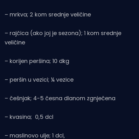
– mrkva; 2 kom srednje veličine
– rajčica (ako joj je sezona); 1 kom srednje
veličine
– korijen peršina; 10 dkg
– peršin u vezici; ¼ vezice
– češnjak; 4-5 česna dlanom zgnječena
– kvasina; 0,5 dcl
– maslinovo ulje; 1 dcl,