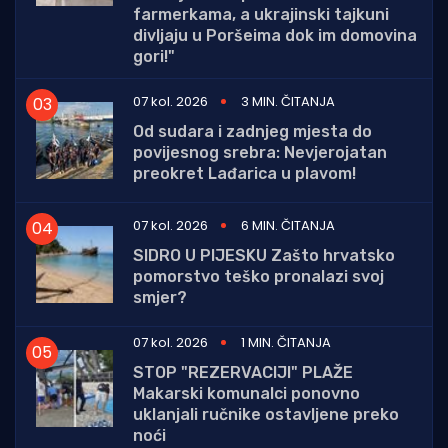
farmerkama, a ukrajinski tajkuni
divljaju u Poršeima dok im domovina
gori!"
07 kol. 2026
3 MIN. ČITANJA
Od sudara i zadnjeg mjesta do
povijesnog srebra: Nevjerojatan
preokret Lađarica u plavom!
07 kol. 2026
6 MIN. ČITANJA
SIDRO U PIJESKU Zašto hrvatsko
pomorstvo teško pronalazi svoj
smjer?
07 kol. 2026
1 MIN. ČITANJA
STOP "REZERVACIJI" PLAŽE
Makarski komunalci ponovno
uklanjali ručnike ostavljene preko
noći