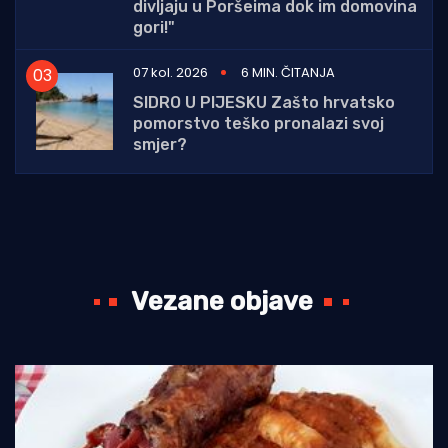
divljaju u Poršeima dok im domovina
gori!"
07 kol. 2026
6 MIN. ČITANJA
SIDRO U PIJESKU Zašto hrvatsko
pomorstvo teško pronalazi svoj
smjer?
Vezane objave