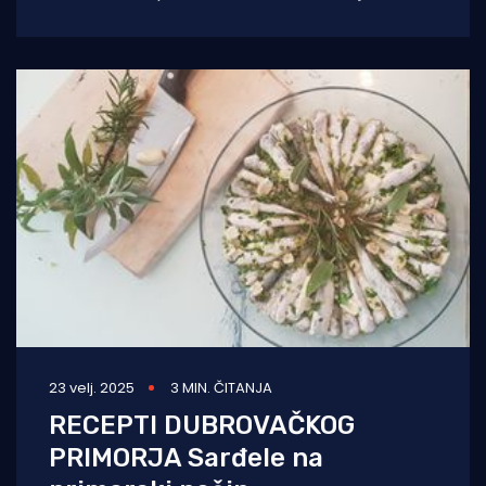
bogata i raznovrsna i odlučio sam skupiti što
23 velj. 2025
3 MIN. ČITANJA
RECEPTI DUBROVAČKOG
PRIMORJA Sarđele na