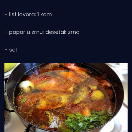
– list lovora; 1 kom
– papar u zrnu; desetak zrna
– sol