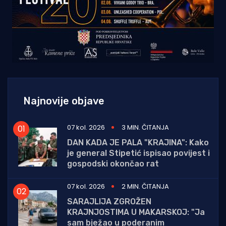
Najnovije objave
07 kol. 2026
3 MIN. ČITANJA
DAN KADA JE PALA "KRAJINA": Kako
je general Stipetić ispisao povijest i
gospodski okončao rat
07 kol. 2026
2 MIN. ČITANJA
SARAJLIJA ZGROŽEN
KRAJNJOSTIMA U MAKARSKOJ: "Ja
sam bježao u poderanim