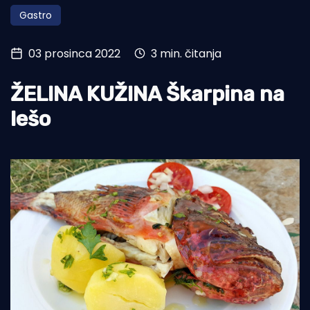
Gastro
Turizam i nautika
Pomorstvo
03 prosinca 2022
3 min. čitanja
Ribolov
ŽELINA KUŽINA Škarpina na
Ekologija
lešo
Tradicija i kultura