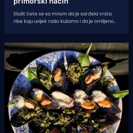
primorski način
Složit ćete se sa mnom da je sarđela vrsta
ribe koju uvijek rado kušamo i da je omiljeno
pučko jelo.