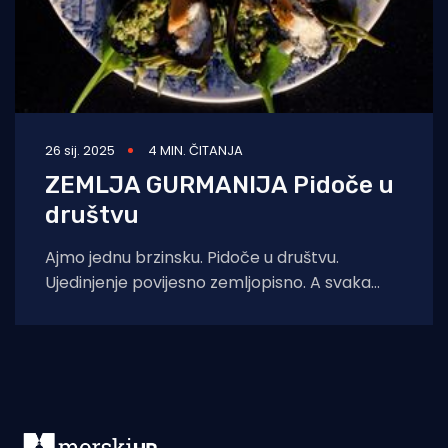
26 sij. 2025
4 MIN. ČITANJA
ZEMLJA GURMANIJA Pidoče u
društvu
Ajmo jednu brzinsku. Pidoče u društvu.
Ujedinjenje povijesno zemljopisno. A svaka
svoju priču priča, koje ćemo ostaviti, a sada
čujte