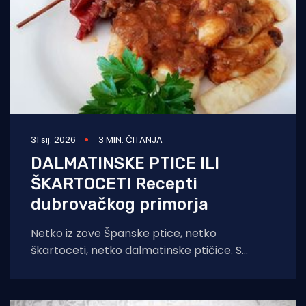
31 sij. 2026
3 MIN. ČITANJA
DALMATINSKE PTICE ILI
ŠKARTOCETI Recepti
dubrovačkog primorja
Netko iz zove Španske ptice, netko
škartoceti, netko dalmatinske ptičice. S
obzirom da je nedjelja a ona me vazda sjeti