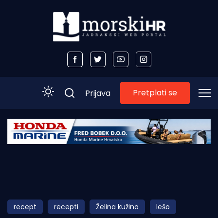
Pretplati se
Prijava
Početna
Morski plus
Morski TV
Obala
recept
recepti
Želina kužina
lešo
Otoci