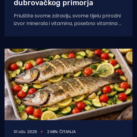
dubrovačkog primorja
Priuštite svome zdravlju, svome tijelu prirodni
izvor minerala i vitamina, posebno vitamina B.
Jedna zanimljivost, vezana za nutritivnu
vrijednost šparoga
01 ožu. 2026
2 MIN. ČITANJA