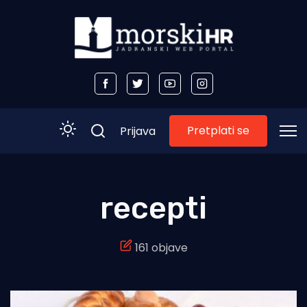
Pretplati se
Prijava
Početna
recepti
Morski plus
161 objave
Morski TV
Obala
Otoci