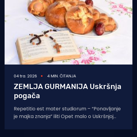
Turizam i nautika
Pomorstvo
Ribolov
Ekologija
Tradicija i kultura
04 tra. 2026
4 MIN. ČITANJA
ZEMLJA GURMANIJA Uskršnja
pogača
Repetitio est mater studiorum – “Ponavljanje
je majka znanja” iliti Opet malo o Uskršnjoj
pogači. Stiže nam još jedan Uskrs, najveći