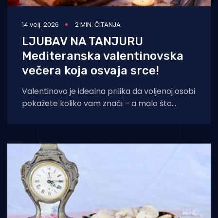
14 velj. 2026
2 MIN. ČITANJA
LJUBAV NA TANJURU
Mediteranska valentinovska
večera koja osvaja srce!
Valentinovo je idealna prilika da voljenoj osobi
pokažete koliko vam znači – a malo što
govori “volim te” kao večera pripremljena