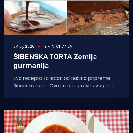
04 sij. 2026
3 MIN. ČITANJA
ŠIBENSKA TORTA Zemlja
gurmanija
Evo recepta za jedan od načina pripreme
Šibenske torte. Ovo smo napravili ovog lita.
Zaslužila je poseban album “Kad padne