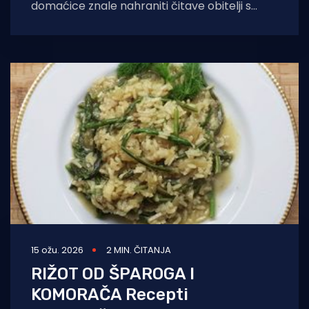
domaćice znale nahraniti čitave obitelji s
malo namirnica. Sigurna sam da im je
15 ožu. 2026
2 MIN. ČITANJA
RIŽOT OD ŠPAROGA I
KOMORAČA Recepti