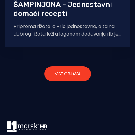
ŠAMPINJONA - Jednostavni
domaći recepti
Priprema rižota je vrlo jednostavna, a tajna
dobrog rižota leži u laganom dodavanju ribljeg
temeljca, ovaj put skuhanog od jadranskog
VIŠE OBJAVA