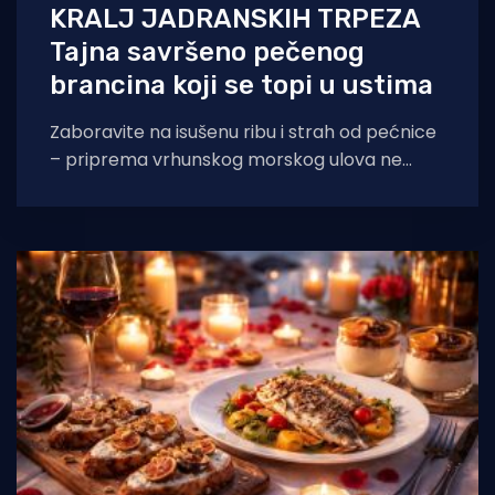
KRALJ JADRANSKIH TRPEZA
Tajna savršeno pečenog
brancina koji se topi u ustima
Zaboravite na isušenu ribu i strah od pećnice
– priprema vrhunskog morskog ulova ne
mora biti rezervirana samo za profesionalne
chefove.