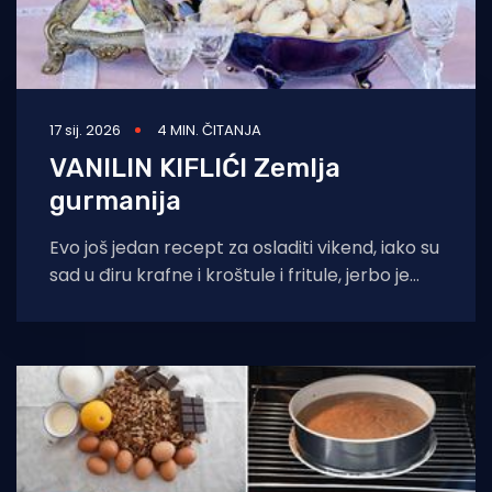
17 sij. 2026
4 MIN. ČITANJA
VANILIN KIFLIĆI Zemlja
gurmanija
Evo još jedan recept za osladiti vikend, iako su
sad u điru krafne i kroštule i fritule, jerbo je
vrime