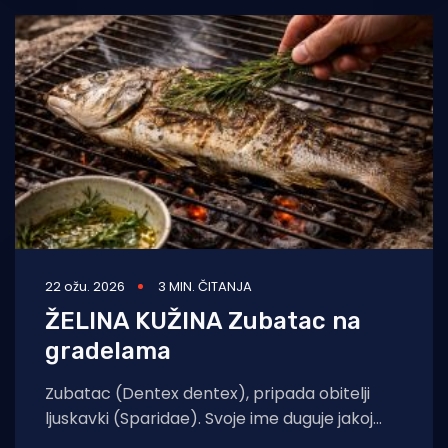
22 ožu. 2026
3 MIN. ČITANJA
ŽELINA KUŽINA Zubatac na
gradelama
Zubatac (Dentex dentex), pripada obitelji
ljuskavki (Sparidae). Svoje ime duguje jakoj
čeljusti i velikim očnjacima koji se ističu na