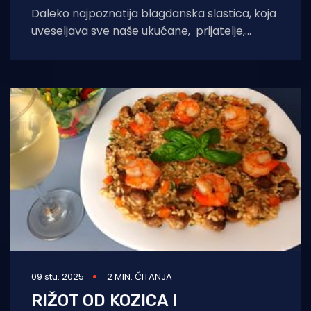
Daleko najpoznatija blagdanska slastica, koja
uveseljava sve naše ukućane, prijatelje,
kolendare pa i nas same dok ih spravjamo, su
prikle.
09 stu. 2025
2 MIN. ČITANJA
RIŽOT OD KOZICA I