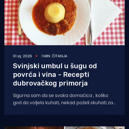
01 sij. 2026
1 MIN. ČITANJA
Svinjski umbul u šugu od
povrća i vina - Recepti
dubrovačkog primorja
Sigurna sam da se svaka domaćica , koliko
god da voljela kuhati, nekad poželi skuhati za
obitelj nešto ” nabrzinu”. Svinjski umbul