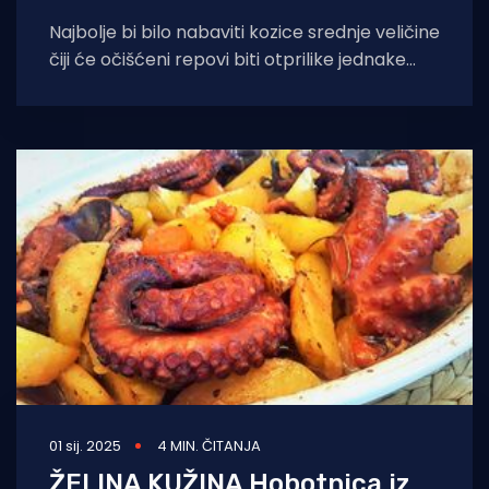
Najbolje bi bilo nabaviti kozice srednje veličine
čiji će očišćeni repovi biti otprilike jednake
veličine s njokima kojima raspolažete.
Sastojci:
01 sij. 2025
4 MIN. ČITANJA
ŽELINA KUŽINA Hobotnica iz