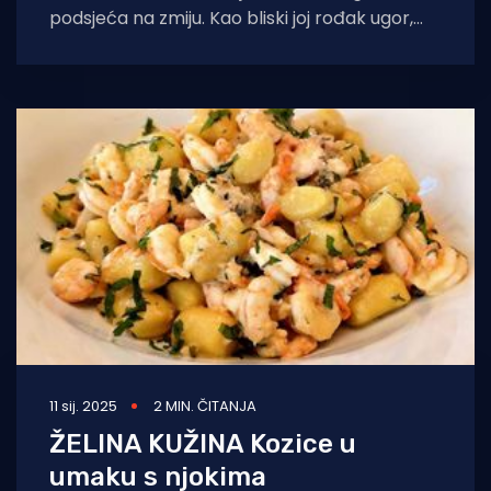
podsjeća na zmiju. Kao bliski joj rođak ugor,
nema ljusaka, prsnih i trbušnih
11 sij. 2025
2 MIN. ČITANJA
ŽELINA KUŽINA Kozice u
umaku s njokima