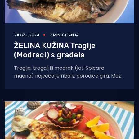
24 ožu. 2024
2 MIN. ČITANJA
ŽELINA KUŽINA Traglje
(Modraci) s gradela
Traglja, tragalj ili modrak (lat. Spicara
maena) najveća je riba iz porodice gira. Može
narasti čak do 30 cm duljine