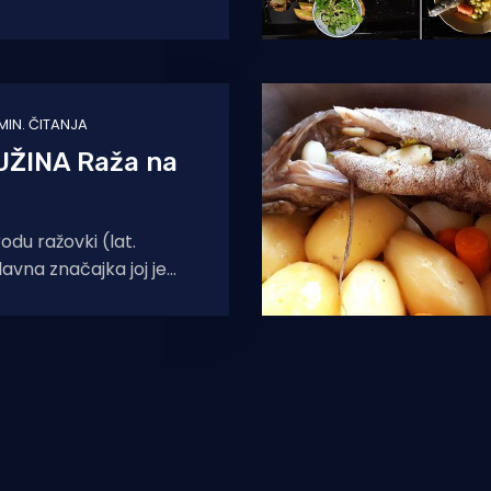
apetljati u ribarske
kod samog izvlaćenja
MIN. ČITANJA
UŽINA Raža na
odu ražovki (lat.
lavna značajka joj je
 tijelo i proširene
ma oblik lista