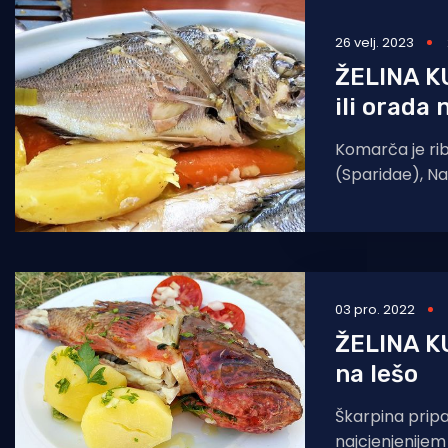
Pomorstvo
26 velj. 2023
Ribolov
ŽELINA K
ili orada 
Ekologija
Komarča je riba
Tradicija i kultura
(Sparidae), Naz
jedinstven na 
primorci kori
03 pro. 2022
ŽELINA K
na lešo
Škarpina pri
najcjenjenijem