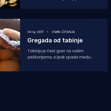
lipom spizom. I
14 ruj. 2017
3 MIN. ČITANJA
Gregada od tabinje
Tabinja je čest gost na našim
peškarijama, a ipak spada među
manje tražene ribe. Međutim, kupuju
je istinski gurmani, oni