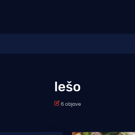
lešo
6 objave