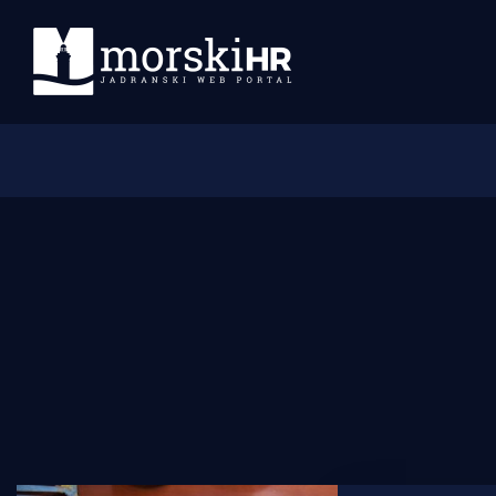
Početna
Morski plus
Morski TV
Obala
Otoci
Turizam i nautika