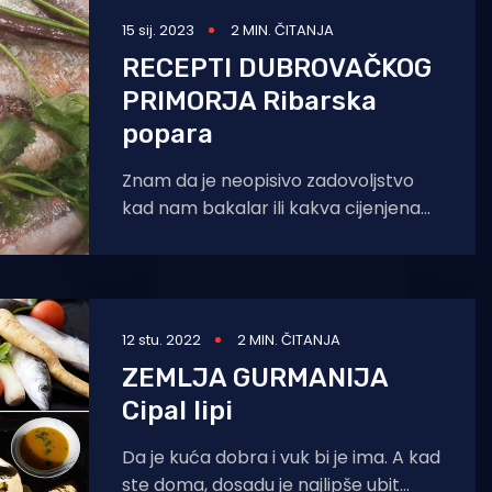
15 sij. 2023
2 MIN. ČITANJA
RECEPTI DUBROVAČKOG
PRIMORJA Ribarska
popara
Znam da je neopisivo zadovoljstvo
kad nam bakalar ili kakva cijenjena
riba zavonja kroz cijelu kuću,posebno
nama koji volimo
12 stu. 2022
2 MIN. ČITANJA
ZEMLJA GURMANIJA
Cipal lipi
Da je kuća dobra i vuk bi je ima. A kad
ste doma, dosadu je najlipše ubit