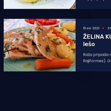
Često se zna z
mreže pa već 
poponice
15 svi. 2021
3 
ŽELINA K
lešo
Raža pripada r
Rajiformes). G
jako spljošteno
prsne peraje. I