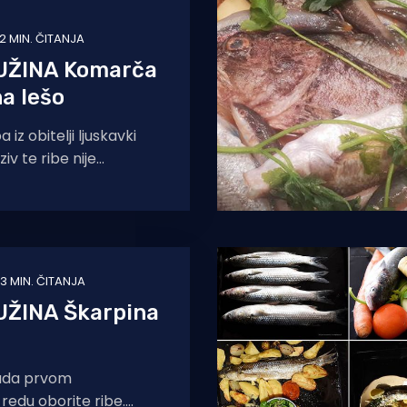
2 MIN. ČITANJA
UŽINA Komarča
na lešo
 iz obitelji ljuskavki
iv te ribe nije
Jadranu, a naši
ste puno imena
3 MIN. ČITANJA
UŽINA Škarpina
pada prvom
 redu oborite ribe.