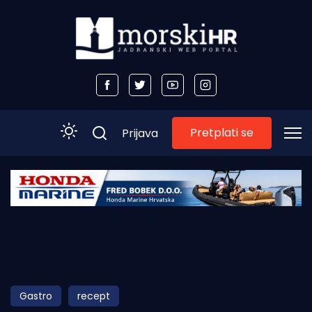
Pretplati se
Prijava
Početna
Morski plus
Morski TV
Obala
Gastro
recept
Otoci