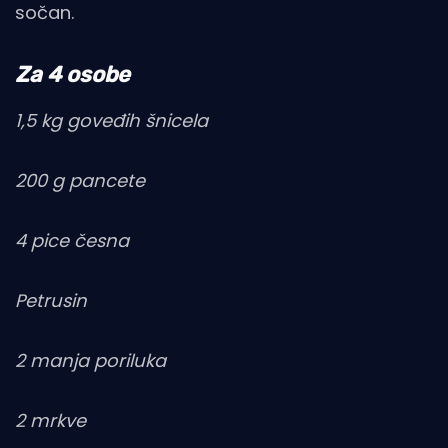
sočan.
Za 4 osobe
1,5 kg goveđih šnicela
200 g pancete
4 pice česna
Petrusin
2 manja poriluka
2 mrkve