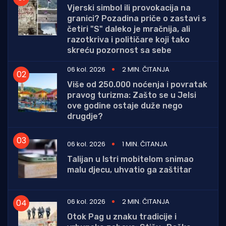
Vjerski simbol ili provokacija na
granici? Pozadina priče o zastavi s
četiri "S" daleko je mračnija, ali
razotkriva i političare koji tako
skreću pozornost sa sebe
06 kol. 2026
2 MIN. ČITANJA
Više od 250.000 noćenja i povratak
pravog turizma: Zašto se u Jelsi
ove godine ostaje duže nego
drugdje?
06 kol. 2026
1 MIN. ČITANJA
Talijan u Istri mobitelom snimao
malu djecu, uhvatio ga zaštitar
06 kol. 2026
2 MIN. ČITANJA
Otok Pag u znaku tradicije i