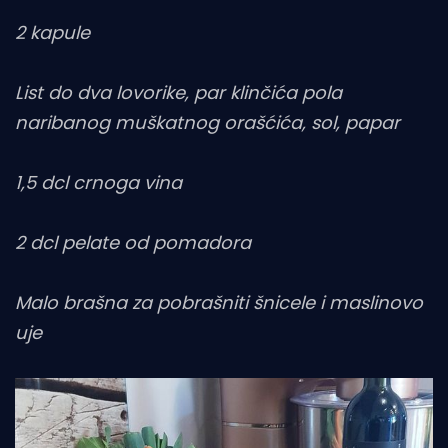
2 kapule
List do dva lovorike, par klinčića pola
naribanog muškatnog orašćića, sol, papar
1,5 dcl crnoga vina
2 dcl pelate od pomadora
Malo brašna za pobrašniti šnicele i maslinovo
uje