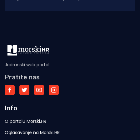
priliku kušati autentične dalmatinske delicije u
sklopu
Jadranski web portal
Pratite nas
Info
O portalu Morski.HR
Oglašavanje na Morski.HR