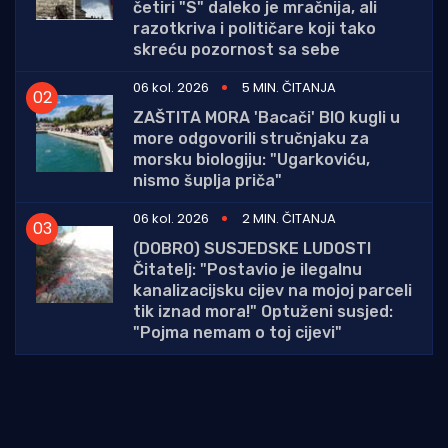
četiri "S" daleko je mračnija, ali
razotkriva i političare koji tako
skreću pozornost sa sebe
06 kol. 2026
5 MIN. ČITANJA
ZAŠTITA MORA 'Bacači' BIO kugli u
more odgovorili stručnjaku za
morsku biologiju: "Ugarkoviću,
nismo šuplja priča"
06 kol. 2026
2 MIN. ČITANJA
(DOBRO) SUSJEDSKE LUDOSTI
Čitatelj: "Postavio je ilegalnu
kanalizacijsku cijev na mojoj parceli
tik iznad mora!" Optuženi susjed:
"Pojma nemam o toj cijevi"