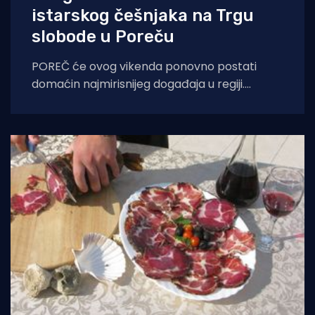
istarskog češnjaka na Trgu
slobode u Poreču
POREČ će ovog vikenda ponovno postati
domaćin najmirisnijeg događaja u regiji.
Sedmo izdanje Festivala istarskog češnjaka
(Festival dell'Aglio