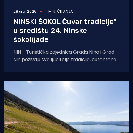
28 srp. 2026
1 MIN. ČITANJA
NINSKI ŠOKOL Čuvar tradicije"
u središtu 24. Ninske
šokolijade
NIN - Turistička zajednica Grada Nina i Grad
Nin pozivaju sve ljubitelje tradicije, autohtone
gastronomije i dalmatinske baštine na 24.
Ninsku