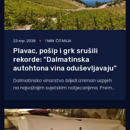
23 srp. 2026
1 MIN. ČITANJA
Plavac, pošip i grk srušili
rekorde: "Dalmatinska
autohtona vina oduševljavaju"
Dalmatinsko vinarstvo bilježi izniman uspjeh
na najvažnijim svjetskim natjecanjima. Prema
analizi Udruženja Vino Dalmacije, koja
obuhvaća rezultate Decanter World Wine