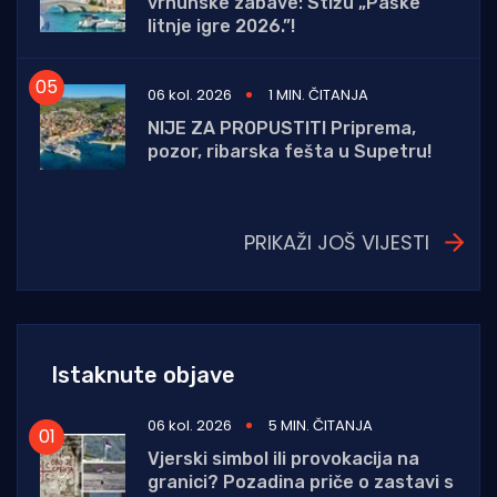
vrhunske zabave: Stižu „Paške
litnje igre 2026.”!
06 kol. 2026
1 MIN. ČITANJA
NIJE ZA PROPUSTITI Priprema,
pozor, ribarska fešta u Supetru!
PRIKAŽI JOŠ VIJESTI
Istaknute objave
06 kol. 2026
5 MIN. ČITANJA
Vjerski simbol ili provokacija na
granici? Pozadina priče o zastavi s