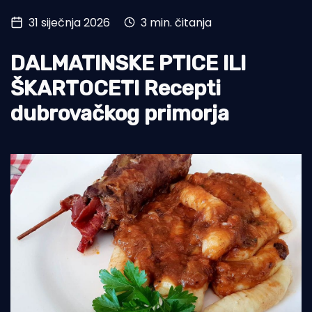
31 siječnja 2026
3 min. čitanja
Turizam i nautika
Pomorstvo
DALMATINSKE PTICE ILI
Ribolov
ŠKARTOCETI Recepti
dubrovačkog primorja
Ekologija
Tradicija i kultura