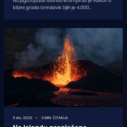
Na jugozapadu Islanda erumpirao je vulkan u
blizini grada Grindavik čijih je 4.000
stanovnika evakuirano 18. prosinca zbog
prethodnih
11 stu. 2023
3 MIN. ČITANJA