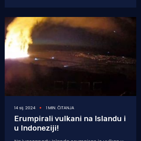
razdoblju od tri tjedna. Ovo je
14 sij. 2024
1 MIN. ČITANJA
Erumpirali vulkani na Islandu i
u Indoneziji!