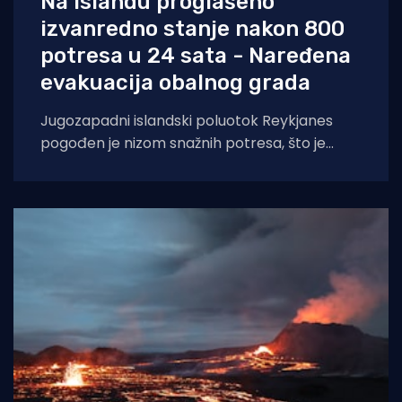
Na Islandu proglašeno
izvanredno stanje nakon 800
potresa u 24 sata - Naređena
evakuacija obalnog grada
Jugozapadni islandski poluotok Reykjanes
pogođen je nizom snažnih potresa, što je
dovelo do straha od potencijalne vulkanske
erupcije i uzrokovalo