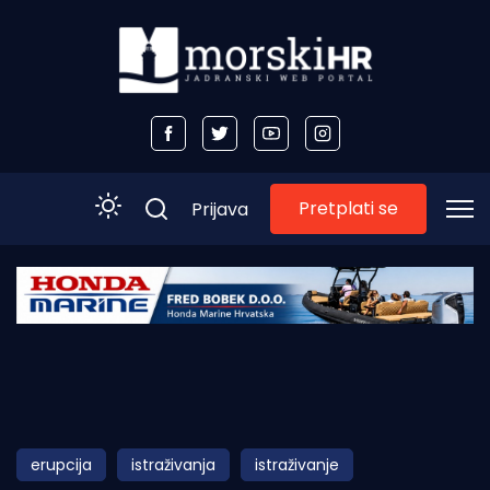
Pretplati se
Prijava
Početna
Morski plus
Morski TV
Obala
erupcija
istraživanja
istraživanje
Otoci