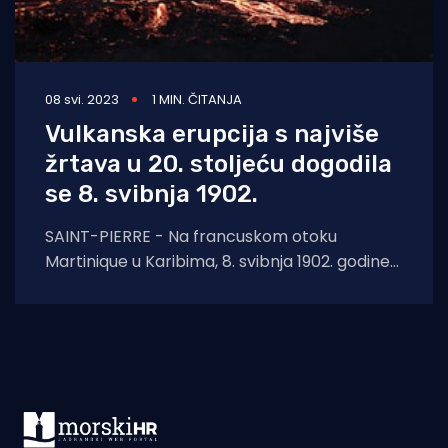
08 svi. 2023
1 MIN. ČITANJA
Vulkanska erupcija s najviše
žrtava u 20. stoljeću dogodila
se 8. svibnja 1902.
SAINT-PIERRE - Na francuskom otoku
Martinique u Karibima, 8. svibnja 1902. godine
došlo je do katastrofalne vulkanske erupcije
pri čemu