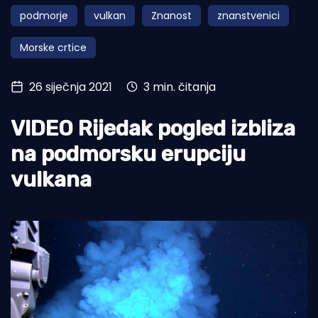
podmorje
vulkan
Znanost
znanstvenici
Turizam i nautika
Morske crtice
Pomorstvo
Ribolov
26 siječnja 2021
3 min. čitanja
Ekologija
VIDEO Rijedak pogled izbliza
Tradicija i kultura
na podmorsku erupciju
vulkana