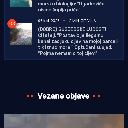
morsku biologiju: "Ugarkoviću,
nismo šuplja priča"
06 kol. 2026
2 MIN. ČITANJA
(DOBRO) SUSJEDSKE LUDOSTI
Čitatelj: "Postavio je ilegalnu
kanalizacijsku cijev na mojoj parceli
tik iznad mora!" Optuženi susjed:
"Pojma nemam o toj cijevi"
Vezane objave