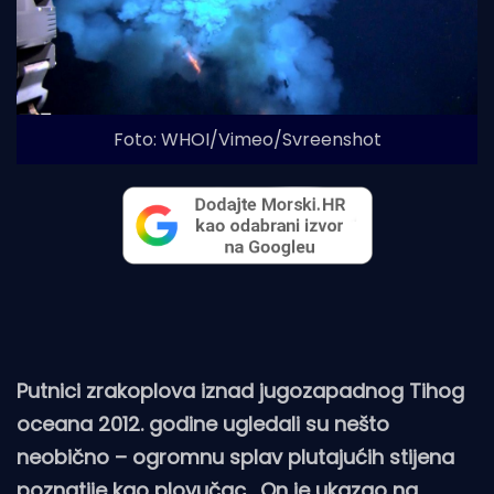
Foto: WHOI/Vimeo/Svreenshot
Putnici zrakoplova iznad jugozapadnog Tihog
oceana 2012. godine ugledali su nešto
neobično – ogromnu splav plutajućih stijena
poznatije kao plovučac. On je ukazao na