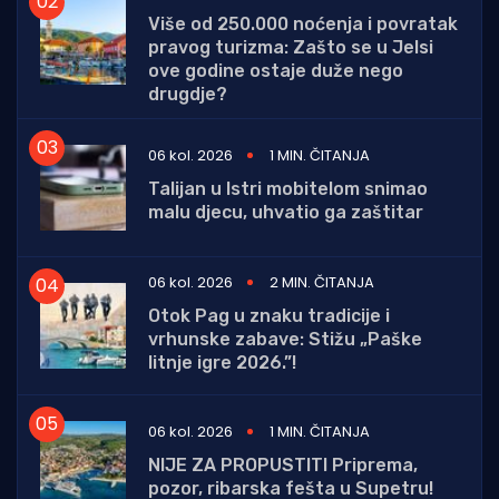
Više od 250.000 noćenja i povratak
pravog turizma: Zašto se u Jelsi
ove godine ostaje duže nego
drugdje?
06 kol. 2026
1 MIN. ČITANJA
Talijan u Istri mobitelom snimao
malu djecu, uhvatio ga zaštitar
06 kol. 2026
2 MIN. ČITANJA
Otok Pag u znaku tradicije i
vrhunske zabave: Stižu „Paške
litnje igre 2026.”!
06 kol. 2026
1 MIN. ČITANJA
NIJE ZA PROPUSTITI Priprema,
pozor, ribarska fešta u Supetru!