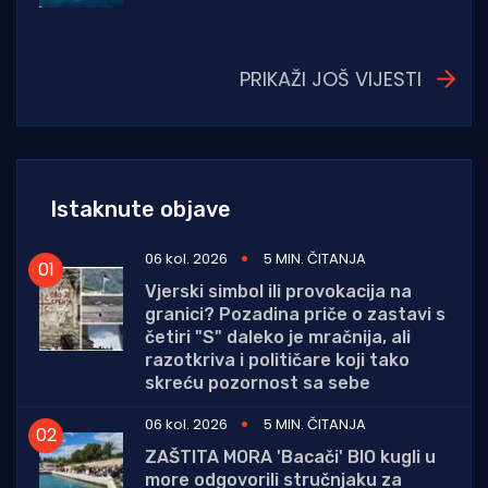
PRIKAŽI JOŠ VIJESTI
Istaknute objave
06 kol. 2026
5 MIN. ČITANJA
Vjerski simbol ili provokacija na
granici? Pozadina priče o zastavi s
četiri "S" daleko je mračnija, ali
razotkriva i političare koji tako
skreću pozornost sa sebe
06 kol. 2026
5 MIN. ČITANJA
ZAŠTITA MORA 'Bacači' BIO kugli u
more odgovorili stručnjaku za