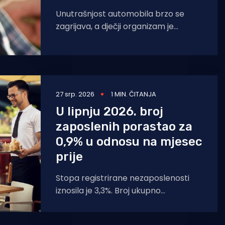
Unutrašnjost automobila brzo se
zagrijava, a dječji organizam je
osjetljiviji stoga ne ostavljate djecu po
ovim vrućinama u vozilima, a
27 srp. 2026
1 MIN. ČITANJA
U lipnju 2026. broj
zaposlenih porastao za
0,9% u odnosu na mjesec
prije
Stopa registrirane nezaposlenosti
iznosila je 3,3%. Broj ukupno
zaposlenih u Republici Hrvatskoj u
lipnju 2026. iznosio je 1 755