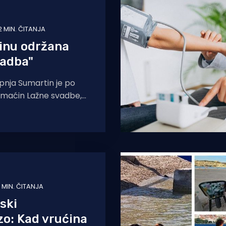
2 MIN. ČITANJA
inu održana
vadba"
rpnja Sumartin je po
domaćin Lažne svadbe,
nifestacije u
druge Sv. Martin
1 MIN. ČITANJA
ski
o: Kad vrućina