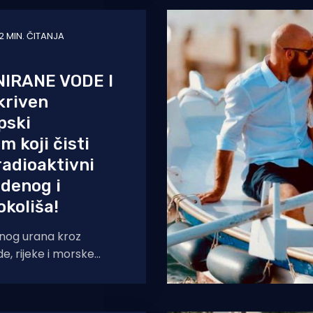
2 MIN. ČITANJA
IRANE VODE I
kriven
pski
 koji čisti
radioaktivni
odenog i
koliša!
enog urana kroz
, rijeke i morske
avlja dugogodišnju
enim ekosustavima.
no istraživanje