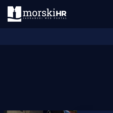
Početna
Morski plus
Morski TV
Obala
Otoci
Turizam i nautika