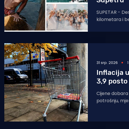
Supetru
SUPETAR - Des
kilometara i b
će se još dugo
ostvario je on
31 srp. 2026
Inflacija 
3,9 posto
Cijene dobara 
potrošnju, mj
potrošačkih ci
procjeni, u sr