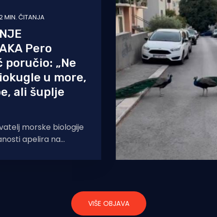
2 MIN. ČITANJA
NJE
AKA Pero
 poručio: „Ne
iokugle u more,
e, ali šuplje
atelj morske biologije
nosti apelira na
ne uprave i financijere
rojekte koji nemaju
VIŠE OBJAVA