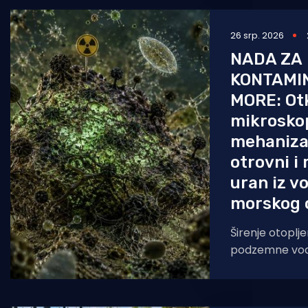
26 srp. 2026
NADA ZA
KONTAMIN
MORE: Ot
mikrosko
mehanizam
otrovni i 
uran iz v
morskog o
Širenje otoplj
podzemne vode
slivove predst
prijetnju vod
Novo znanstve