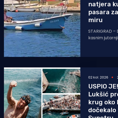
natjera k
pasara z
miru
STARIGRAD – D
kasnim jutarnj
usijani vrhunac
prometnici pri
02 kol. 2026
USPIO JE!
Lukšić pr
krug oko 
dočekalo g