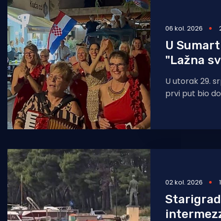
Pomorstvo
06 kol. 2026
Ribolov
U Sumart
Ekologija
"Lažna s
Tradicija i kultura
U utorak 29. s
prvi put bio 
jedinstvene ma
organizaciji U
02 kol. 2026
Starigrad
intermezz