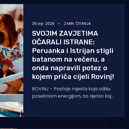
26 srp. 2026
2 MIN. ČITANJA
SVOJIM ZAVJETIMA
OČARALI ISTRANE:
Peruanka i Istrijan stigli
batanom na večeru, a
onda napravili potez o
kojem priča cijeli Rovinj!
ROVINJ – Postoje mjesta koja odišu
posebnom energijom, no rijetko koje
se može pohvaliti time da na prvi
pogled osvoji srca