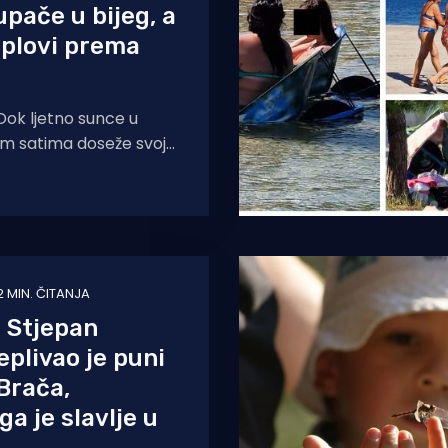
upače u bijeg, a
aplovi prema
ok ljetno sunce u
im satima doseže svoj
, a asfalt na obalnoj
jeti da će
2 MIN. ČITANJA
 Stjepan
eplivao je puni
Brača,
a je slavlje u