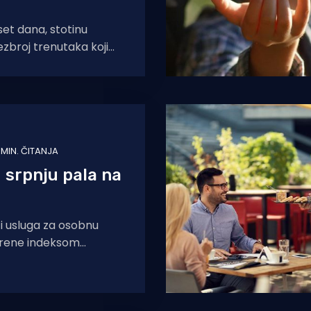
et dana, stotinu
ezbroj trenutaka koji
 pamtiti. Stjepan Lukšić
o što
1 MIN. ČITANJA
u srpnju pala na
i usluga za osobnu
erene indeksom
jena, prema prvoj
pnju 2026. u odnosu na