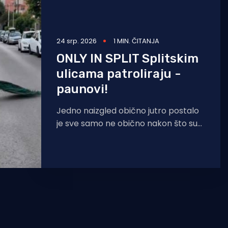
24 srp. 2026
1 MIN. ČITANJA
ONLY IN SPLIT Splitskim
ulicama patroliraju -
paunovi!
Jedno naizgled obično jutro postalo
je sve samo ne obično nakon što su
ulicu preuzela dva simpatična pauna!
Oduševljeni mladić