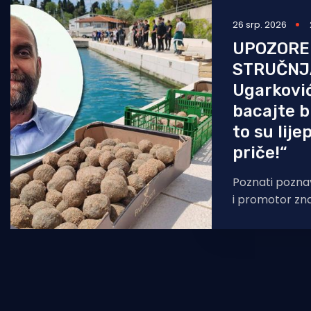
dokazuje da
26 srp. 2026
UPOZORE
STRUČNJ
Ugarković
bacajte b
to su lijep
priče!“
Poznati poznav
i promotor zna
učitelje, lokal
da obustave p
znanstvenu