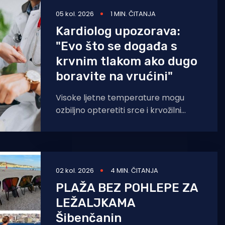
05 kol. 2026
1 MIN. ČITANJA
Kardiolog upozorava:
"Evo što se događa s
krvnim tlakom ako dugo
boravite na vrućini"
Visoke ljetne temperature mogu
ozbiljno opteretiti srce i krvožilni
sustav, upozorava kardiologinja dr.
Nieca Goldberg iz zdravstvenog
sustava NYU Langone
02 kol. 2026
4 MIN. ČITANJA
PLAŽA BEZ POHLEPE ZA
LEŽALJKAMA
Šibenčanin