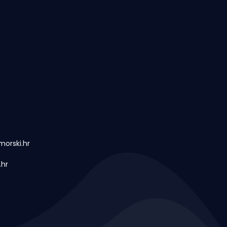
orski.hr
.hr