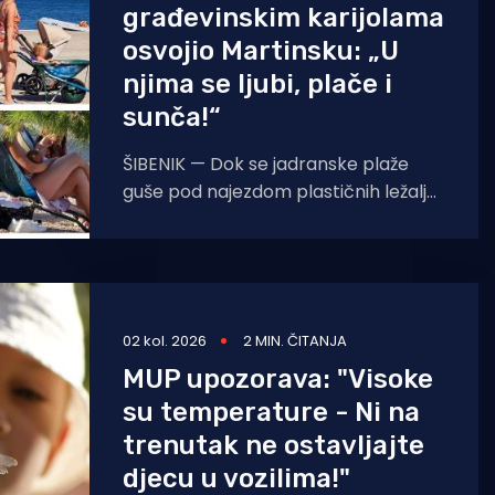
građevinskim karijolama
osvojio Martinsku: „U
njima se ljubi, plače i
sunča!“
ŠIBENIK — Dok se jadranske plaže
guše pod najezdom plastičnih ležaljki
i komercijalnog kiča, šibensko kultno
kupalište Martinska nudi potpuno
drukčiju,
02 kol. 2026
2 MIN. ČITANJA
MUP upozorava: "Visoke
su temperature - Ni na
trenutak ne ostavljajte
djecu u vozilima!"