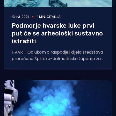
13 svi. 2021
1 MIN. ČITANJA
Podmorje hvarske luke prvi
put će se arheološki sustavno
istražiti
HVAR – Odlukom o raspodjeli dijela sredstava
proračuna Splitsko-dalmatinske županije za
2021. godinu namijenjenih turizmu i pomorstvu
Gradu Hvaru odobreno