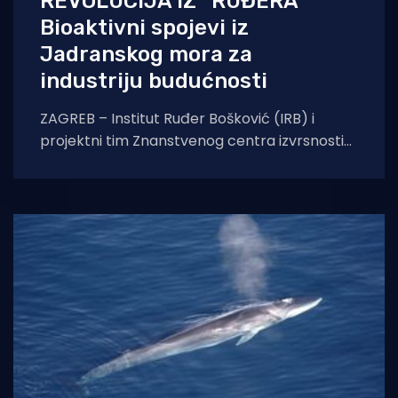
REVOLUCIJA IZ “RUĐERA”
Bioaktivni spojevi iz
Jadranskog mora za
industriju budućnosti
ZAGREB – Institut Ruđer Bošković (IRB) i
projektni tim Znanstvenog centra izvrsnosti
za Bioprospecting mora (BioProCro) danas
su predstavili rezultate istraživanja