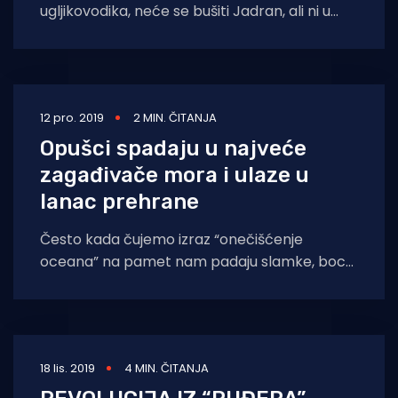
ugljikovodika, neće se bušiti Jadran, ali ni u
blizini strogo zaštićenih područja i izvora
voda”, odgovor
12 pro. 2019
2 MIN. ČITANJA
Opušci spadaju u najveće
zagađivače mora i ulaze u
lanac prehrane
Često kada čujemo izraz “onečišćenje
oceana” na pamet nam padaju slamke, boce
i drugo plastično smeće – ali postoji još jedna
18 lis. 2019
4 MIN. ČITANJA