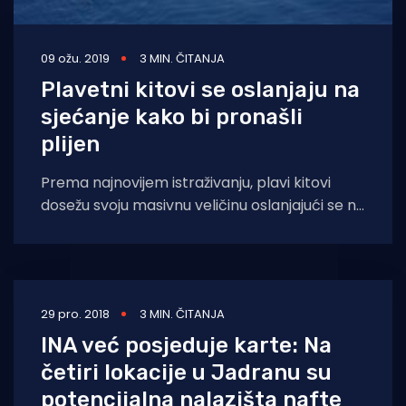
09 ožu. 2019
3 MIN. ČITANJA
Plavetni kitovi se oslanjaju na
sjećanje kako bi pronašli
plijen
Prema najnovijem istraživanju, plavi kitovi
dosežu svoju masivnu veličinu oslanjajući se na
svoje izvanredne sposobnosti pamćenja kako
bi pronašli povijesno
29 pro. 2018
3 MIN. ČITANJA
INA već posjeduje karte: Na
četiri lokacije u Jadranu su
potencijalna nalazišta nafte