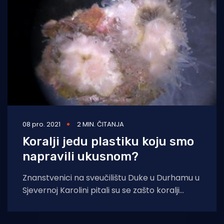
Turizam i nautika
Pomorstvo
Ribolov
Ekologija
Tradicija i kultura
08 pro. 2021
2 MIN. ČITANJA
Koralji jedu plastiku koju smo
napravili ukusnom?
Znanstvenici na sveučilištu Duke u Durhamu u
Sjevernoj Karolini pitali su se zašto koralji
konzumiraju vremenskim prilikama oštećenu
plastiku kada,