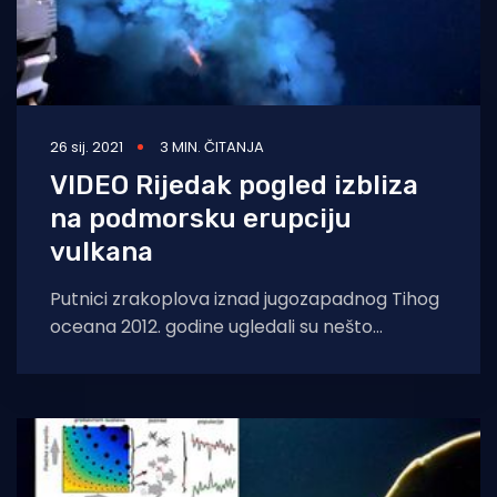
26 sij. 2021
3 MIN. ČITANJA
VIDEO Rijedak pogled izbliza
na podmorsku erupciju
vulkana
Putnici zrakoplova iznad jugozapadnog Tihog
oceana 2012. godine ugledali su nešto
neobično – ogromnu splav plutajućih stijena
poznatije kao plovučac. On