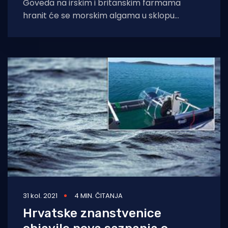
Goveda na irskim i britanskim farmama
hranit će se morskim algama u sklopu
projekta čiji je cilj smanjenje njihove emisije
31 kol. 2021
4 MIN. ČITANJA
Hrvatske znanstvenice