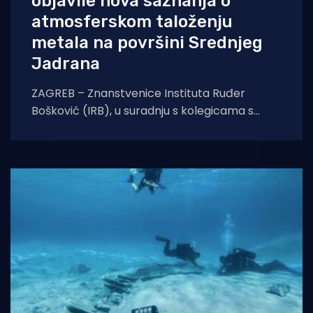
objavile nova saznanja o
atmosferskom taloženju
metala na površini Srednjeg
Jadrana
ZAGREB – Znanstvenice Instituta Ruđer
Bošković (IRB), u suradnju s kolegicama s
Instituta za medicinska istraživanja i medicinu
rada, objavile su