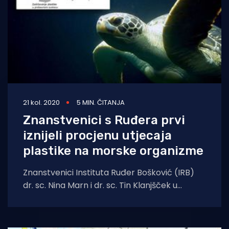
21 kol. 2020
5 MIN. ČITANJA
Znanstvenici s Ruđera prvi
iznijeli procjenu utjecaja
plastike na morske organizme
Znanstvenici Instituta Ruđer Bošković (IRB)
dr. sc. Nina Marn i dr. sc. Tin Klanjšček u
novom su znanstvenom članku, u