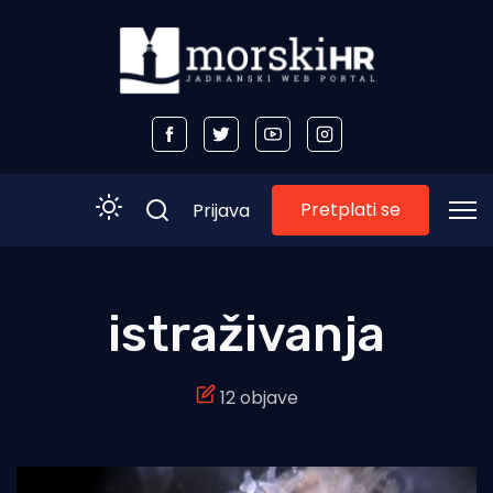
Pretplati se
Prijava
Početna
istraživanja
Morski plus
12 objave
Morski TV
Obala
Otoci