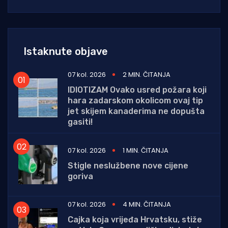
Istaknute objave
07 kol. 2026
2 MIN. ČITANJA
IDIOTIZAM Ovako usred požara koji
hara zadarskom okolicom ovaj tip
jet skijem kanaderima ne dopušta
gasiti!
07 kol. 2026
1 MIN. ČITANJA
Stigle neslužbene nove cijene
goriva
07 kol. 2026
4 MIN. ČITANJA
Cajka koja vrijeđa Hrvatsku, stiže