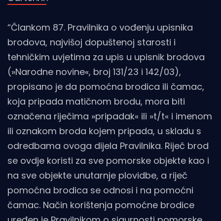
“Člankom 87. Pravilnika o vođenju upisnika
brodova, najvišoj dopuštenoj starosti i
tehničkim uvjetima za upis u upisnik brodova
(»Narodne novine«, broj 131/23 i 142/03),
propisano je da pomoćna brodica ili čamac,
koja pripada matičnom brodu, mora biti
označena riječima »pripadak« ili »t/t« i imenom
ili oznakom broda kojem pripada, u skladu s
odredbama ovoga dijela Pravilnika. Riječ brod
se ovdje koristi za sve pomorske objekte kao i
na sve objekte unutarnje plovidbe, a riječ
pomoćna brodica se odnosi i na pomoćni
čamac. Način korištenja pomoćne brodice
uređen je Pravilnikom o sigurnosti pomorske