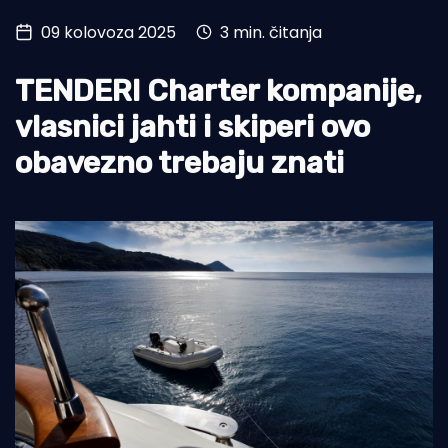
09 kolovoza 2025
3 min. čitanja
Turizam i nautika
Pomorstvo
TENDERI Charter kompanije,
Ribolov
vlasnici jahti i skiperi ovo
obavezno trebaju znati
Ekologija
Tradicija i kultura