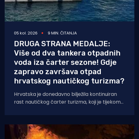
05 kol. 2026
9 MIN. ČITANJA
DRUGA STRANA MEDALJE:
Više od dva tankera otpadnih
voda iza čarter sezone! Gdje
zapravo završava otpad
hrvatskog nautičkog turizma?
Hrvatska je donedavno bilježila kontinuiran
rast nautičkog čarter turizma, koji je tijekom
2025. godine (siječanj–studeni) prema
podacima Ministarstva pomorstva,