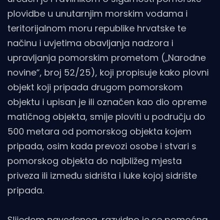
plovidbe u unutarnjim morskim vodama i
teritorijalnom moru republike hrvatske te
načinu i uvjetima obavljanja nadzora i
upravljanja pomorskim prometom („Narodne
novine“, broj 52/25), koji propisuje kako plovni
objekt koji pripada drugom pomorskom
objektu i upisan je ili označen kao dio opreme
matičnog objekta, smije ploviti u području do
500 metara od pomorskog objekta kojem
pripada, osim kada prevozi osobe i stvari s
pomorskog objekta do najbližeg mjesta
priveza ili između sidrišta i luke kojoj sidrište
pripada.
Slijedom navedenog, razvidno je se pomoćna