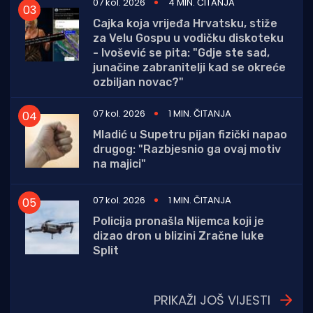
07 kol. 2026
4 MIN. ČITANJA
Cajka koja vrijeđa Hrvatsku, stiže
za Velu Gospu u vodičku diskoteku
- Ivošević se pita: "Gdje ste sad,
junačine zabranitelji kad se okreće
ozbiljan novac?"
07 kol. 2026
1 MIN. ČITANJA
Mladić u Supetru pijan fizički napao
drugog: "Razbjesnio ga ovaj motiv
na majici"
07 kol. 2026
1 MIN. ČITANJA
Policija pronašla Nijemca koji je
dizao dron u blizini Zračne luke
Split
PRIKAŽI JOŠ VIJESTI