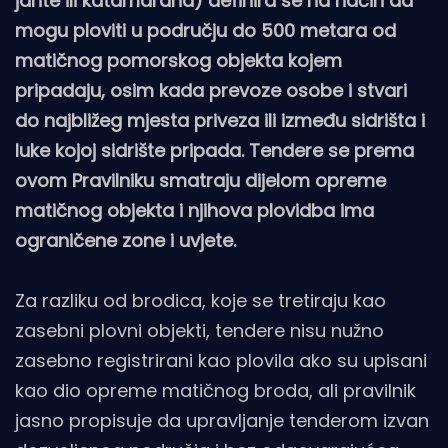
jahte ili katamarana) definira se na način da
mogu ploviti u području do 500 metara od
matičnog pomorskog objekta kojem
pripadaju, osim kada prevoze osobe i stvari
do najbližeg mjesta priveza ili između sidrišta i
luke kojoj sidrište pripada. Tendere se prema
ovom Pravilniku smatraju dijelom opreme
matičnog objekta i njihova plovidba ima
ograničene zone i uvjete.
Za razliku od brodica, koje se tretiraju kao
zasebni plovni objekti, tendere nisu nužno
zasebno registrirani kao plovila ako su upisani
kao dio opreme matičnog broda, ali pravilnik
jasno propisuje da upravljanje tenderom izvan