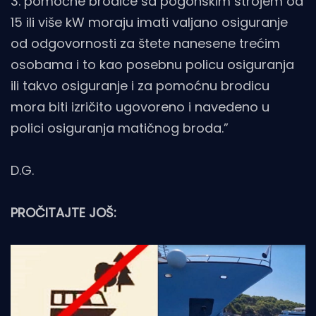
3. pomoćne brodice sa pogonskim strojem od
15 ili više kW moraju imati valjano osiguranje
od odgovornosti za štete nanesene trećim
osobama i to kao posebnu policu osiguranja
ili takvo osiguranje i za pomoćnu brodicu
mora biti izričito ugovoreno i navedeno u
polici osiguranja matičnog broda.”
D.G.
PROČITAJTE JOŠ: