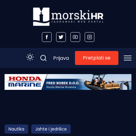
Pretplati se
Prijava
Početna
Morski plus
Morski TV
Obala
Nautika
Jahte i jedrilice
Otoci