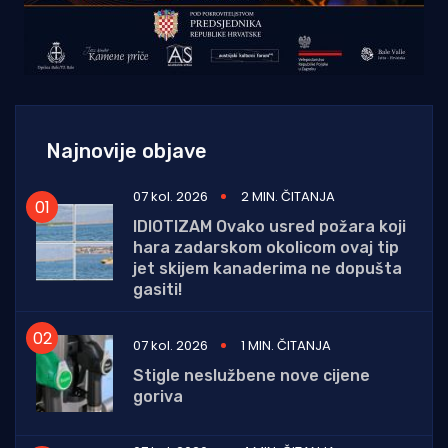
Najnovije objave
07 kol. 2026
2 MIN. ČITANJA
IDIOTIZAM Ovako usred požara koji
hara zadarskom okolicom ovaj tip
jet skijem kanaderima ne dopušta
gasiti!
07 kol. 2026
1 MIN. ČITANJA
Stigle neslužbene nove cijene
goriva