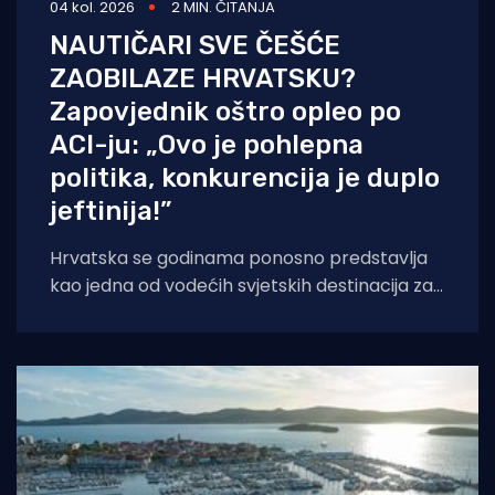
04 kol. 2026
2 MIN. ČITANJA
NAUTIČARI SVE ČEŠĆE
ZAOBILAZE HRVATSKU?
Zapovjednik oštro opleo po
ACI-ju: „Ovo je pohlepna
politika, konkurencija je duplo
jeftinija!”
Hrvatska se godinama ponosno predstavlja
kao jedna od vodećih svjetskih destinacija za
nautički turizam. Međutim, sve glasnija
šaputanja po palubama