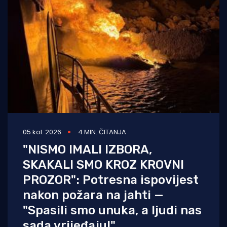
05 kol. 2026
4 MIN. ČITANJA
"NISMO IMALI IZBORA,
SKAKALI SMO KROZ KROVNI
PROZOR": Potresna ispovijest
nakon požara na jahti —
"Spasili smo unuka, a ljudi nas
sada vrijeđaju!"