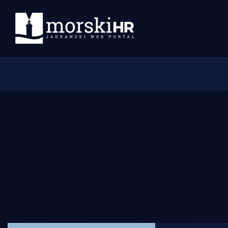
Početna
Morski plus
Morski TV
Obala
Otoci
Turizam i nautika