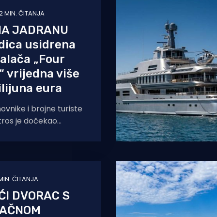
2 MIN. ČITANJA
NA JADRANU
dica usidrena
alača „Four
“ vrijedna više
lijuna eura
vnike i brojne turiste
tros je dočekao
izor na morskom
red grada usidrio se
 MIN. ČITANJA
ĆI DVORAC S
RAČNOM