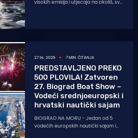
visokih emisija i utjecaja na okoliš, sve
više prihvaćaju ekološki osjetljive
tehnologije. Primjeri poput Magellan
Discoverera,
27 lis. 2025
7 MIN. ČITANJA
PREDSTAVLJENO PREKO
500 PLOVILA! Zatvoren
27. Biograd Boat Show –
Vodeći srednjoeuropski i
hrvatski nautički sajam
BIOGRAD NA MORU - Jedan od 5
vodećih europskih nautički sajam i
vodeći nautički sajam u Srednjoj