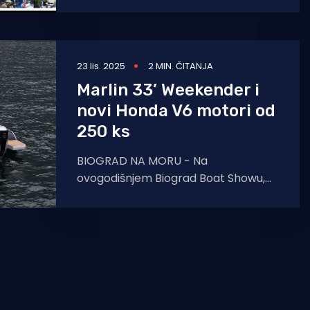
Europi 27. Biograd Boat
23 lis. 2025
2 MIN. ČITANJA
Marlin 33’ Weekender i
novi Honda V6 motori od
250 ks
BIOGRAD NA MORU - Na
ovogodišnjem Biograd Boat Showu,
koji se održava od 22. do 26.
listopada, domaća publika imat će