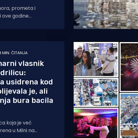
mora, prometa i
 i ove godine
sati brodice zbog
. Sukladno
omorskog
starstvo mora,
3 MIN. ČITANJA
arni vlasnik
drilicu:
a usidrena kod
lijevala je, ali
dnja bura bacila
ca koja je već
ena u Milni na