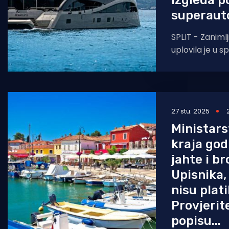
izgleda p
superaut
SPLIT - Zaniml
uplovila je u sp
motorni kata
izgradio talija
Rossinavi
27 stu. 2025
Ministars
kraja god
jahte i br
Upisnika,
nisu plat
Provjerite
popisu...