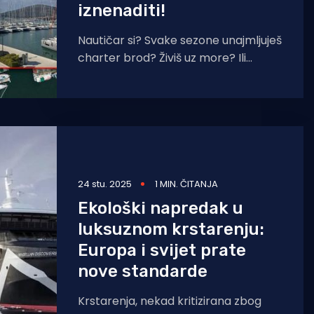
iznenaditi!
Nautičar si? Svake sezone unajmljuješ
charter brod? Živiš uz more? Ili
jednostavno voliš čisto more i čistu
obalu? Onda ti
24 stu. 2025
1 MIN. ČITANJA
Ekološki napredak u
luksuznom krstarenju:
Europa i svijet prate
nove standarde
Krstarenja, nekad kritizirana zbog