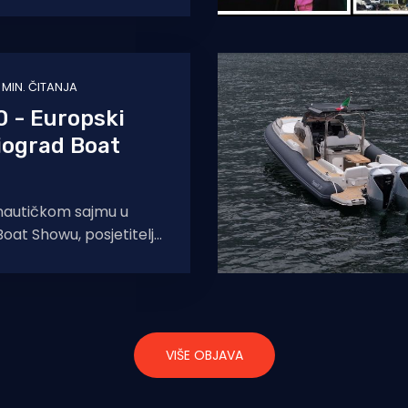
 odolijevala je svim
 posljednja jaka bura
 MIN. ČITANJA
 - Europski
iograd Boat
nautičkom sajmu u
 Boat Showu, posjetitelji
 moći razgledati
rni katamaran Aquila
VIŠE OBJAVA