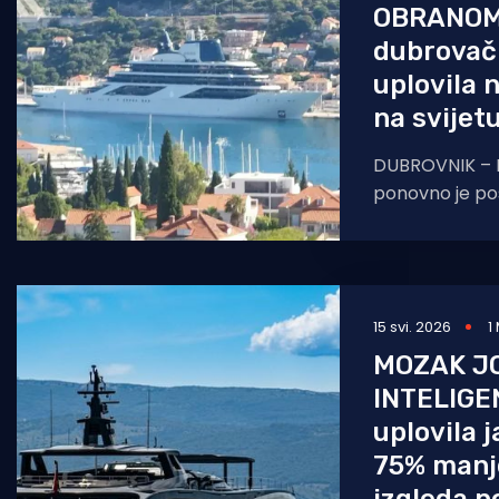
OBRANOM
dubrovač
uplovila 
na svijet
DUBROVNIK – D
ponovno je po
luksuza. Kako 
dnevnik, u gru
uplovio
15 svi. 2026
1
MOZAK J
INTELIGEN
uplovila j
75% manje