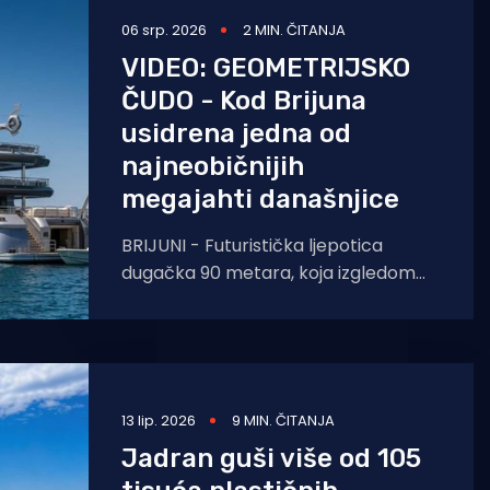
06 srp. 2026
2 MIN. ČITANJA
VIDEO: GEOMETRIJSKO
ČUDO - Kod Brijuna
usidrena jedna od
najneobičnijih
megajahti današnjice
BRIJUNI - Futuristička ljepotica
dugačka 90 metara, koja izgledom
podsjeća na ratni brod iz
znanstveno-fantastičnih filmova,
privukla je sve poglede
13 lip. 2026
9 MIN. ČITANJA
Jadran guši više od 105