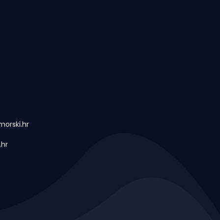
orski.hr
.hr