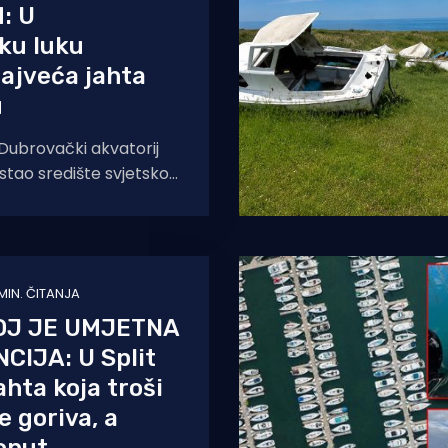
: U
ku luku
najveća jahta
u
ubrovački akvatorij
stao središte svjetskog
javlja Dubrovački
šku je luku tijekom dana
 MIN. ČITANJA
OJ JE UMJETNA
CIJA: U Split
ahta koja troši
 goriva, a