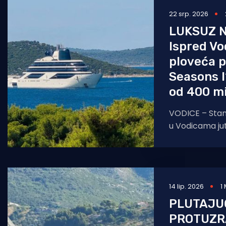
22 srp. 2026
Pomorstvo
LUKSUZ 
Ribolov
Ispred Vo
Ekologija
ploveća p
Seasons I
Tradicija i kultura
od 400 mi
VODICE – Stano
u Vodicama ju
impresivan pr
horizontu. Isp
Four
14 lip. 2026
1
PLUTAJU
PROTUZ