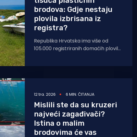
tisuća plastičnih
brodova: Gdje nestaju
plovila izbrisana iz
registra?
Republika Hrvatska ima više od
105.000 registriranih domaćih plovila
(brodova, jahti) izrađenih od staklo
plastike (GRP – Glass Reinforced
Plastic)
12 tra. 2026
6 MIN. ČITANJA
Mislili ste da su kruzeri
najveći zagađivači?
Istina o malim
brodovima će vas