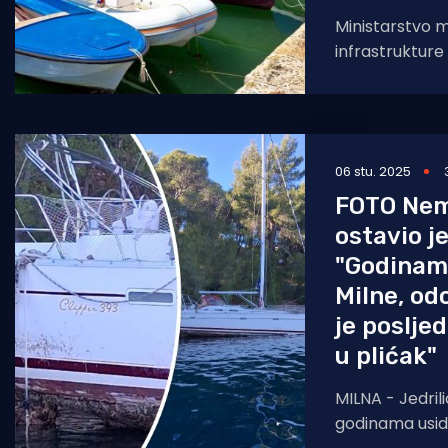
Ministarstvo 
infrastrukture
namjerava bri
neplaćenih naknada
odredbama P
zakonika, Mini
06 stu. 2025
FOTO Nem
ostavio je
"Godinam
Milne, odo
je poslje
u plićak"
MILNA - Jedrili
godinama usidr