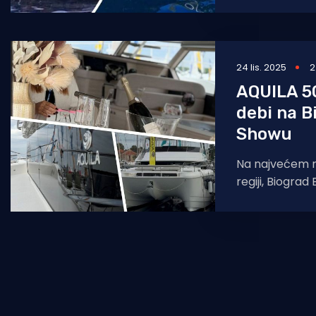
predjelu Borić,
vjetrovima, ali
24 lis. 2025
2
AQUILA 50
debi na B
Showu
Na najvećem 
regiji, Biograd
će premijerno
luksuzni moto
50, koji