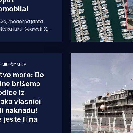
oput
omobila!
jiva, moderna jahta
litsku luku. Seawolf X,
maran dug 43 metra,
nski brodograditelj
2 MIN. ČITANJA
tvo mora: Do
ine brišemo
odice iz
 ako vlasnici
ili naknadu!
 jeste li na