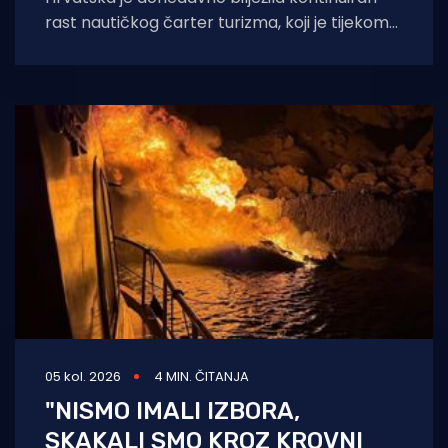
rast nautičkog čarter turizma, koji je tijekom
2025. godine (siječanj–studeni) prema
podacima Ministarstva pomorstva,
05 kol. 2026
4 MIN. ČITANJA
"NISMO IMALI IZBORA,
SKAKALI SMO KROZ KROVNI