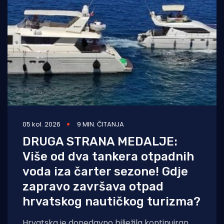
Turizam i nautika
Pomorstvo
Ribolov
Ekologija
Tradicija i kultura
05 kol. 2026
9 MIN. ČITANJA
DRUGA STRANA MEDALJE:
Više od dva tankera otpadnih
voda iza čarter sezone! Gdje
zapravo završava otpad
hrvatskog nautičkog turizma?
Hrvatska je donedavno bilježila kontinuiran