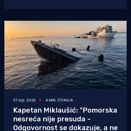
ljetovanje iz noćne more. Zbog niza
neshvatljivih propusta čarter agencije,
07 srp. 2026
4 MIN. ČITANJA
Kapetan Miklaušić: "Pomorska
nesreća nije presuda -
Odgovornost se dokazuje, a ne