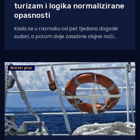
turizam i logika normalizirane
opasnosti
Kada se u razmaku od pet tjedana dogode
sudari, a potom dvije zasebne olujne noći
tijekom kojih plovila diljem obale
Morski plus