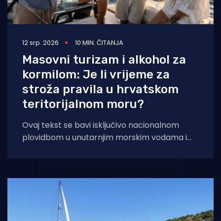
12 srp. 2026
10 MIN. ČITANJA
Masovni turizam i alkohol za
kormilom: Je li vrijeme za
stroža pravila u hrvatskom
teritorijalnom moru?
Ovaj tekst se bavi isključivo nacionalnom
plovidbom u unutarnjim morskim vodama i
teritorijalnom moru Republike Hrvatske,
odnosno jahtama, brodicama, čamcima