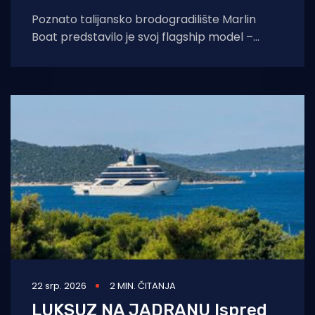
Poznato talijansko brodogradilište Marlin
Boat predstavilo je svoj flagship model –
Marlin 33 Weekender. Riječ je o luksuznom
sportsko-kabinskom gumenjaku
22 srp. 2026
2 MIN. ČITANJA
LUKSUZ NA JADRANU Ispred