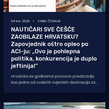
04 kol. 2026
2 MIN. ČITANJA
NAUTIČARI SVE ČEŠĆE
ZAOBILAZE HRVATSKU?
Zapovjednik oštro opleo po
ACI-ju: „Ovo je pohlepna
politika, konkurencija je duplo
jeftinija!”
Hrvatska se godinama ponosno predstavlja
kao jedna od vodećih svjetskih destinacija za
nautički turizam. Međutim, sve glasnija
šaputanja po palubama