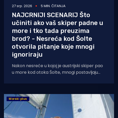
27 srp. 2026
5 MIN. ČITANJA
NAJCRNIJI SCENARIJ Što
učiniti ako vaš skiper padne u
more i tko tada preuzima
brod? - Nesreća kod Šolte
otvorila pitanje koje mnogi
ignoriraju
Nakon nesreće u kojoj je austrijski skiper pao
u more kod otoka Šolte, mnogi postavljaju
legitimno pitanje: što kada zapovjednik
Morski plus