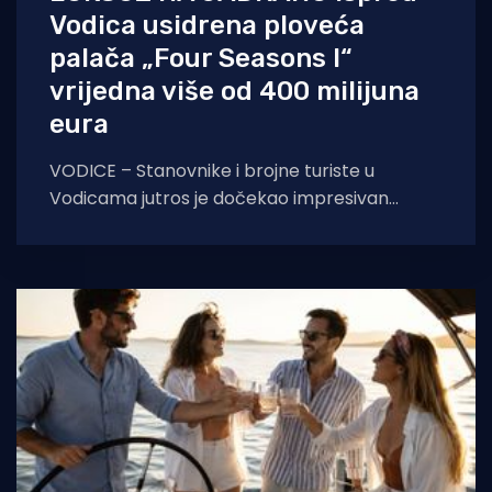
Vodica usidrena ploveća
palača „Four Seasons I“
vrijedna više od 400 milijuna
eura
VODICE – Stanovnike i brojne turiste u
Vodicama jutros je dočekao impresivan
prizor na morskom horizontu. Ispred grada
usidrio se Four