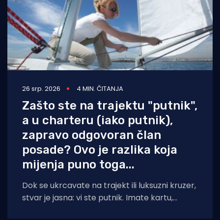
26 srp. 2026
4 MIN. ČITANJA
Zašto ste na trajektu "putnik",
a u charteru (iako putnik),
zapravo odgovoran član
posade? Ovo je razlika koja
mijenja puno toga...
Dok se ukrcavate na trajekt ili luksuzni kruzer,
stvar je jasna: vi ste putnik. Imate kartu,
sjedite, pijete kavu i