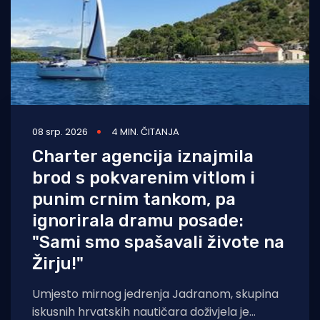
08 srp. 2026
4 MIN. ČITANJA
Charter agencija iznajmila
brod s pokvarenim vitlom i
punim crnim tankom, pa
ignorirala dramu posade:
"Sami smo spašavali živote na
Žirju!"
Umjesto mirnog jedrenja Jadranom, skupina
iskusnih hrvatskih nautičara doživjela je