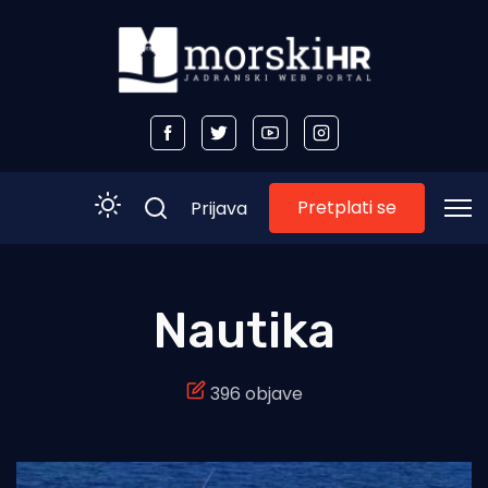
Pretplati se
Prijava
Početna
Nautika
Morski plus
396 objave
Morski TV
Obala
Otoci