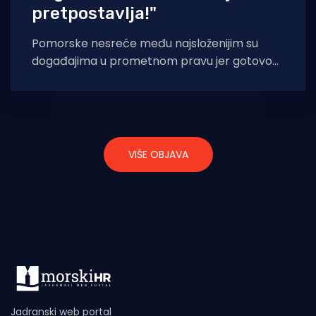
pretpostavlja!"
Pomorske nesreće među najsloženijim su
događajima u prometnom pravu jer gotovo
nikada nisu rezultat samo jednog uzroka niti
odgovornosti jednog
VIŠE OBJAVA
Jadranski web portal