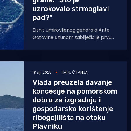
grane: "Što je
uzrokovalo strmoglavi
pad?"
Biznis umirovljenog generala Ante
Gotovine s tunom zabilježio je prvu
lošu godinu. Kako prenosi tportal, za
razliku od rekordne 2023.
18 sij. 2025
1 MIN. ČITANJA
Vlada preuzela davanje
koncesije na pomorskom
dobru za izgradnju i
gospodarsko korištenje
ribogojilišta na otoku
Plavniku