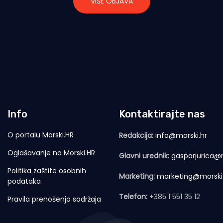
VIŠE OBJAVA
Info
Kontaktirajte nas
O portalu Morski.HR
Redakcija:
info@morski.hr
Oglašavanje na Morski.HR
Glavni urednik:
gasparjurica@m
Politika zaštite osobnih
Marketing:
marketing@morski
podataka
Telefon:
+385 1 551 35 12
Pravila prenošenja sadržaja