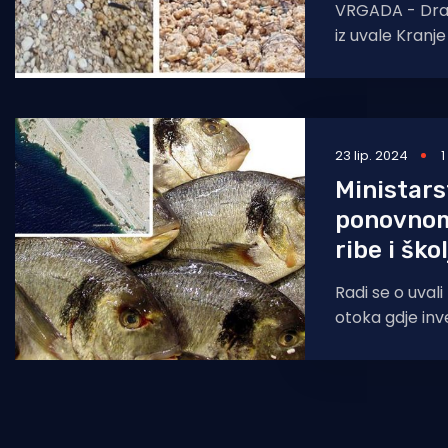
VRGADA - Dra
iz uvale Kranj
nam otočani š
jer se njihova
23 lip. 2024
1
Ministars
ponovnom
ribe i šk
Radi se o uvali 
otoka gdje inv
pokrenuti uzga
već postojalo.