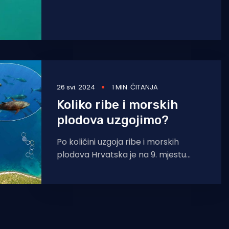
posljedica visokih temperatura
mora. Uzgajivači
26 svi. 2024
1 MIN. ČITANJA
Koliko ribe i morskih
plodova uzgojimo?
Po količini uzgoja ribe i morskih
plodova Hrvatska je na 9. mjestu
Europske unije. U posljednjih 5 godina
uzgoj u