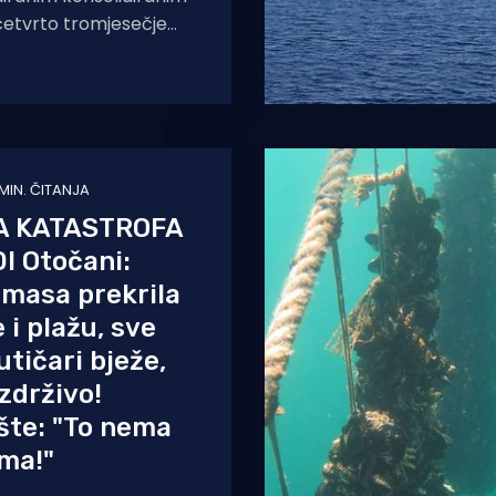
četvrto tromjesečje
dris grupa ostvarila je
dirani prihod u iznosu
 MIN. ČITANJA
A KATASTROFA
I Otočani:
a masa prekrila
i plažu, sve
utičari bježe,
izdrživo!
ište: "To nema
ma!"