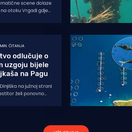
matične scene dolaze
e na otoku Vrgadi gdje
alju apele za pomoć
 MIN. ČITANJA
tvo odlučuje o
 uzgoju bijele
oljkaša na Pagu
Dinjiška na južnoj strani
estitor želi ponovno
jalište koje je tamo