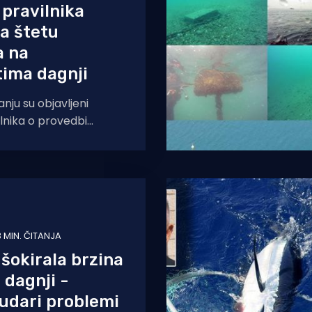
 pravilnika
a štetu
a na
tima dagnji
nju su objavljeni
ilnika o provedbi
e za štete od ribljih
zgajalištima dagnji i
3 MIN. ČITANJA
 šokirala brzina
 dagnji -
 udari problemi