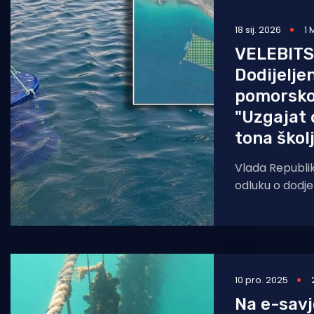
Pomorstvo
18 sij. 2026
1 
Ribolov
VELEBITS
Dodijelje
Ekologija
pomorsko
Tradicija i kultura
"Uzgajat 
tona škol
Vlada Republik
odluku o dodjel
koncesije na
Velebitskom ka
jugoistočno
10 pro. 2025
Na e-sav