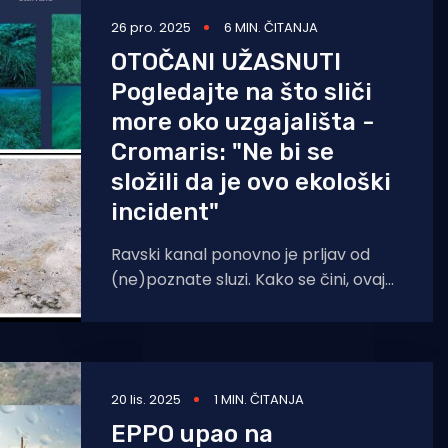
26 pro. 2025
6 MIN. ČITANJA
OTOČANI UŽASNUTI
Pogledajte na što sliči
more oko uzgajališta -
Cromaris: "Ne bi se
složili da je ovo ekološki
incident"
Ravski kanal ponovno je prljav od
(ne)poznate sluzi. Kako se čini, ovaj
incident se ponavlja, o njemu smo
prvi
20 lis. 2025
1 MIN. ČITANJA
EPPO upao na