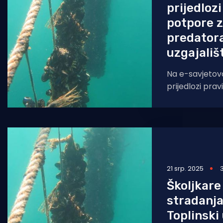
prijedlozi
potpore z
predator
uzgajališ
Na e-savjetova
prijedlozi prav
državne potpor
predatora na u
21 srp. 2025
Školjkare
stradanja
Toplinski