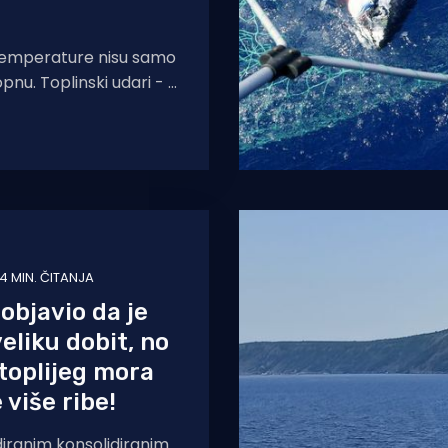
 temperature nisu samo
nu. Toplinski udari - i
aka, nego i mora -
4 MIN. ČITANJA
objavio da je
eliku dobit, no
toplijeg mora
 više ribe!
iranim konsolidiranim