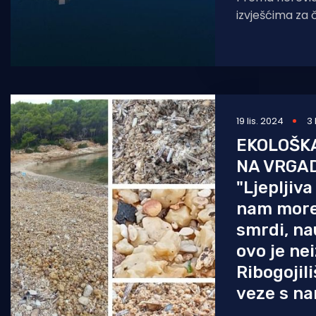
izvješćima za 
2024. godine, A
ukupan konsoli
od 1,
19 lis. 2024
3
EKOLOŠK
NA VRGAD
"Ljepljiv
nam more 
smrdi, na
ovo je ne
Ribogojil
veze s na