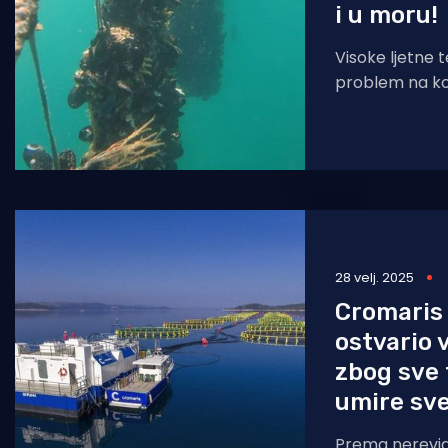
i u moru!
Visoke ljetne
problem na kop
to ne samo zr
prošle godine
28 velj. 2025
Cromaris 
ostvario v
zbog sve 
umire sve
Prema nerevid