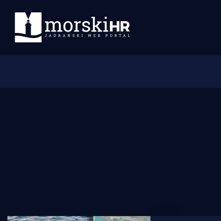
Početna
Morski plus
Morski TV
Obala
Otoci
Turizam i nautika