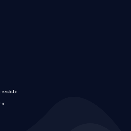
orski.hr
.hr