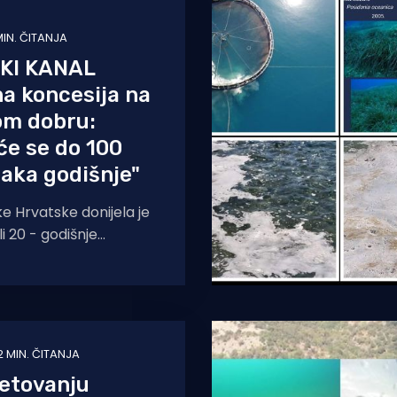
MIN. ČITANJA
KI KANAL
na koncesija na
m dobru:
će se do 100
jaka godišnje"
e Hrvatske donijela je
i 20 - godišnje
 pomorskom dobru u
nalu, na lokaciji
2 MIN. ČITANJA
jetovanju