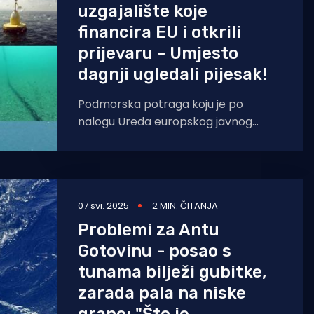
uzgajalište koje
financira EU i otkrili
prijevaru - Umjesto
dagnji ugledali pijesak!
Podmorska potraga koju je po
nalogu Ureda europskog javnog
tužitelja (EPPO) u Sofiji provela
bugarska granična policija otkrila je
da
07 svi. 2025
2 MIN. ČITANJA
Problemi za Antu
Gotovinu - posao s
tunama bilježi gubitke,
zarada pala na niske