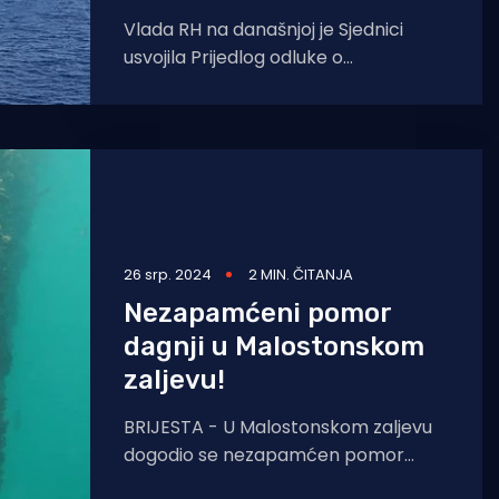
Vlada RH na današnjoj je Sjednici
usvojila Prijedlog odluke o
preuzimanju Odluke o davanju
koncesije na pomorskom dobru za
izgradnju
26 srp. 2024
2 MIN. ČITANJA
Nezapamćeni pomor
dagnji u Malostonskom
zaljevu!
BRIJESTA - U Malostonskom zaljevu
dogodio se nezapamćen pomor
dagnji, a uzgajivači vjeruju kako je sve