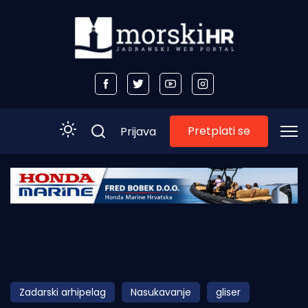
Pretplati se
Prijava
Početna
Morski plus
Morski TV
Obala
Zadarski arhipelag
Nasukavanje
gliser
Otoci