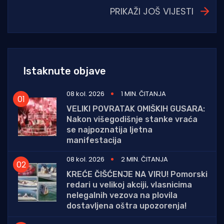
PRIKAŽI JOŠ VIJESTI
Istaknute objave
08 kol. 2026
1 MIN. ČITANJA
VELIKI POVRATAK OMIŠKIH GUSARA:
Nakon višegodišnje stanke vraća
se najpoznatija ljetna
manifestacija
08 kol. 2026
2 MIN. ČITANJA
KREĆE ČIŠĆENJE NA VIRU! Pomorski
redari u velikoj akciji, vlasnicima
nelegalnih vezova na plovila
dostavljena oštra upozorenja!