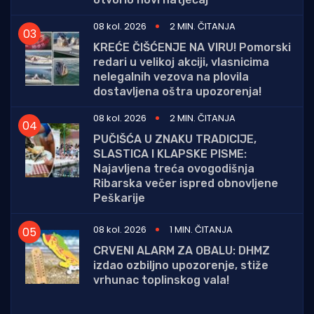
08 kol. 2026
2 MIN. ČITANJA
KREĆE ČIŠĆENJE NA VIRU! Pomorski
redari u velikoj akciji, vlasnicima
nelegalnih vezova na plovila
dostavljena oštra upozorenja!
08 kol. 2026
2 MIN. ČITANJA
PUČIŠĆA U ZNAKU TRADICIJE,
SLASTICA I KLAPSKE PISME:
Najavljena treća ovogodišnja
Ribarska večer ispred obnovljene
Peškarije
08 kol. 2026
1 MIN. ČITANJA
CRVENI ALARM ZA OBALU: DHMZ
izdao ozbiljno upozorenje, stiže
vrhunac toplinskog vala!