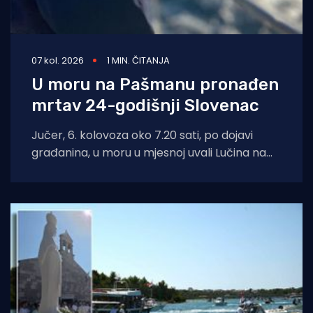
07 kol. 2026
1 MIN. ČITANJA
U moru na Pašmanu pronađen
mrtav 24-godišnji Slovenac
Jučer, 6. kolovoza oko 7.20 sati, po dojavi
građanina, u moru u mjesnoj uvali Lučina na
Pašmanu pronađeno je