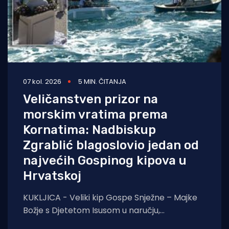
07 kol. 2026
5 MIN. ČITANJA
Veličanstven prizor na
morskim vratima prema
Kornatima: Nadbiskup
Zgrablić blagoslovio jedan od
najvećih Gospinog kipova u
Hrvatskoj
KUKLJICA - Veliki kip Gospe Snježne – Majke
Božje s Djetetom Isusom u naručju,
blagoslovio je zadarski nadbiskup Milan