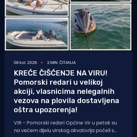
08 kol. 2026
2 MIN. ČITANJA
KREĆE ČIŠĆENJE NA VIRU!
Pomorski redari u velikoj
akciji, vlasnicima nelegalnih
vezova na plovila dostavljena
oštra upozorenja!
VIR - Pomorski redari Općine Vir u petak su
na većem dijelu virskog akvatorija počeli s