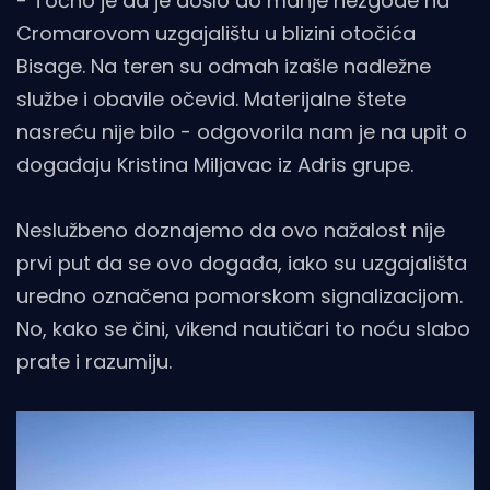
- Točno je da je došlo do manje nezgode na
Cromarovom uzgajalištu u blizini otočića
Bisage. Na teren su odmah izašle nadležne
službe i obavile očevid. Materijalne štete
nasreću nije bilo - odgovorila nam je na upit o
događaju Kristina Miljavac iz Adris grupe.
Neslužbeno doznajemo da ovo nažalost nije
prvi put da se ovo događa, iako su uzgajališta
uredno označena pomorskom signalizacijom.
No, kako se čini, vikend nautičari to noću slabo
prate i razumiju.