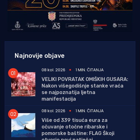
Najnovije objave
08 kol. 2026
1 MIN. ČITANJA
VELIKI POVRATAK OMIŠKIH GUSARA:
Nakon višegodišnje stanke vraća
se najpoznatija ljetna
manifestacija
08 kol. 2026
1 MIN. ČITANJA
Više od 339 tisuća eura za
očuvanje otočne ribarske i
pomorske baštine: FLAG Škoji
otvorio novi natječaj