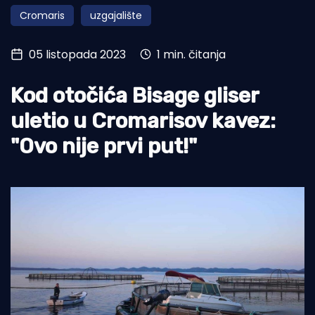
Cromaris
uzgajalište
Turizam i nautika
Pomorstvo
05 listopada 2023
1 min. čitanja
Ribolov
Kod otočića Bisage gliser
Ekologija
uletio u Cromarisov kavez:
Tradicija i kultura
"Ovo nije prvi put!"