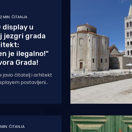
2 MIN. ČITANJA
D display u
j jezgri grada
itekt:
n je ilegalno!"
vora Grada!
avio čitatelj i arhitekt
isplayem postavljenim
snoj jezgri grada Raba.
1 MIN. ČITANJA