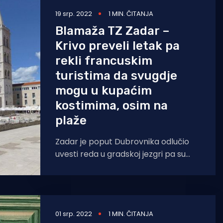
19 srp. 2022
1 MIN. ČITANJA
Blamaža TZ Zadar –
Krivo preveli letak pa
rekli francuskim
turistima da svugdje
mogu u kupaćim
kostimima, osim na
plaže
Zadar je poput Dubrovnika odlučio
uvesti reda u gradskoj jezgri pa su
otiskali plakate na kojima
upozoravaju turiste da u
01 srp. 2022
1 MIN. ČITANJA