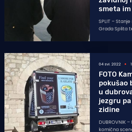
zavidnoj 
smeta im 
SPLIT – Stanje 
Grada Splita 
periodu intenz
Splitska policij
04 svi. 2022
FOTO Ka
pokušao b
u dubrov
jezgru pa
zidine
DUBROVNIK – 
komična scena