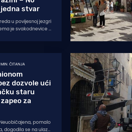
razini – No
jedna stvar
reda u povijesnoj jezgri
tema je svakodnevice u
ivne turističke sezone.
a detaljno je
1 MIN. ČITANJA
mionom
ez dozvole ući
ačku staru
 zapeo za
Neuobičajena, pomalo
, dogodila se na ulazu