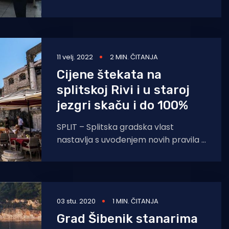
Gradsko vijeće Makarske usvojilo je
Odluku o postavljanju oznaka,
uređaja i urbane
11 velj. 2022
2 MIN. ČITANJA
Cijene štekata na
splitskoj Rivi i u staroj
jezgri skaču i do 100%
SPLIT – Splitska gradska vlast
nastavlja s uvođenjem novih pravila u
sustav naplate javnih gradskih
površina ugostiteljima koji ih koriste
za
03 stu. 2020
1 MIN. ČITANJA
Grad Šibenik stanarima