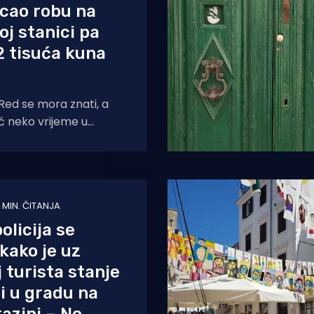
cao robu na
j stanici pa
2 tisuća kuna
ed se mora znati, a
 neko vrijeme u
aroj jezgri, barem
ju
 MIN. ČITANJA
olicija se
 kako je uz
j turista stanje
i u gradu na