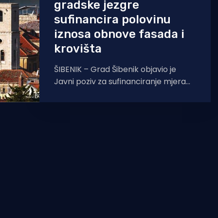
gradske jezgre
sufinancira polovinu
iznosa obnove fasada i
krovišta
ŠIBENIK – Grad Šibenik objavio je
Javni poziv za sufinanciranje mjera
obnove fasada i krovišta u
obiteljskim kućama i stambenim
zgradama