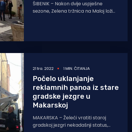
ŠIBENIK – Nakon dvije uspješne
sezone, Zelena tržnica na Maloj loži
nastavlja s radom i ove godine u
razdoblju od 15.
21 tra. 2022
1 MIN. ČITANJA
Počelo uklanjanje
reklamnih panoa iz stare
gradske jezgre u
Makarskoj
MAKARSKA – Želeći vratiti staroj
gradskoj jezgri nekadašnji status,