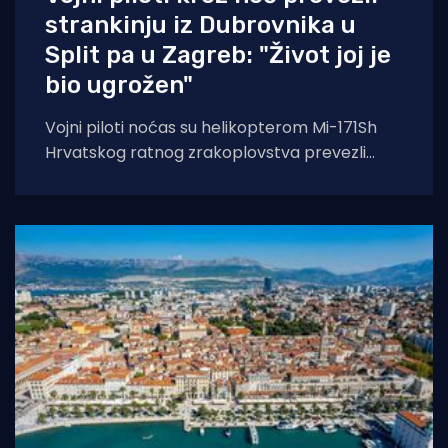
strankinju iz Dubrovnika u
Split pa u Zagreb: "Život joj je
bio ugrožen"
Vojni piloti noćas su helikopterom Mi-171Sh
Hrvatskog ratnog zrakoplovstva prevezli
životno ugroženu stranu državljanku i
medicinski tim iz Opće