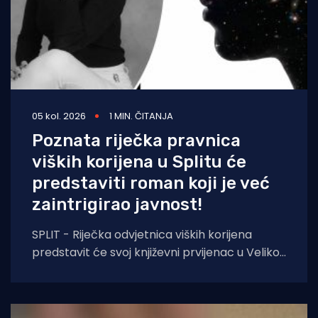
05 kol. 2026
1 MIN. ČITANJA
Poznata riječka pravnica
viških korijena u Splitu će
predstaviti roman koji je već
zaintrigirao javnost!
SPLIT - Riječka odvjetnica viških korijena
predstavit će svoj književni prvijenac u Velikoj
dvorani Gradske knjižnice Marka Marulića u
Splitu, u