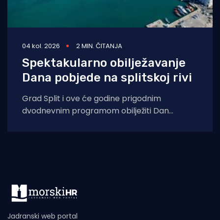
04 kol. 2026
2 MIN. ČITANJA
Spektakularno obilježavanje
Dana pobjede na splitskoj rivi
Grad Split i ove će godine prigodnim
dvodnevnim programom obilježiti Dan
pobjede i domovinske zahvalnosti, Dan
hrvatskih branitelja te 31.
Jadranski web portal