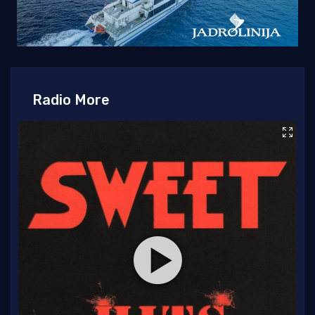
Radio More