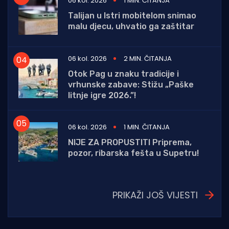
06 kol. 2026
1 MIN. ČITANJA
Talijan u Istri mobitelom snimao
malu djecu, uhvatio ga zaštitar
06 kol. 2026
2 MIN. ČITANJA
Otok Pag u znaku tradicije i
vrhunske zabave: Stižu „Paške
litnje igre 2026.”!
06 kol. 2026
1 MIN. ČITANJA
NIJE ZA PROPUSTITI Priprema,
pozor, ribarska fešta u Supetru!
PRIKAŽI JOŠ VIJESTI