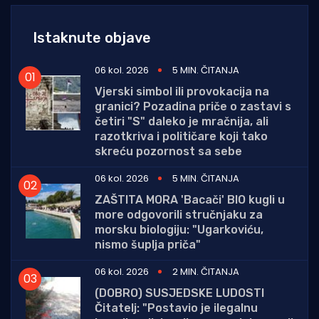
Istaknute objave
06 kol. 2026
5 MIN. ČITANJA
Vjerski simbol ili provokacija na
granici? Pozadina priče o zastavi s
četiri "S" daleko je mračnija, ali
razotkriva i političare koji tako
skreću pozornost sa sebe
06 kol. 2026
5 MIN. ČITANJA
ZAŠTITA MORA 'Bacači' BIO kugli u
more odgovorili stručnjaku za
morsku biologiju: "Ugarkoviću,
nismo šuplja priča"
06 kol. 2026
2 MIN. ČITANJA
(DOBRO) SUSJEDSKE LUDOSTI
Čitatelj: "Postavio je ilegalnu