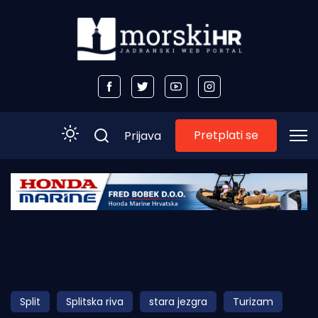
Pretplati se
Prijava
Početna
Morski plus
Morski TV
Obala
Split
Splitska riva
stara jezgra
Turizam
Otoci