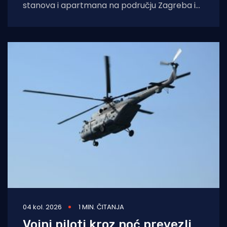
stanova i apartmana na području Zagreba i
Splita i počinio znatnu materijalnu
04 kol. 2026
1 MIN. ČITANJA
Vojni piloti kroz noć prevezli