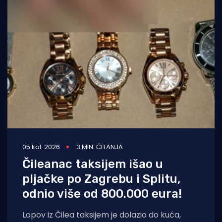
05 kol. 2026
3 MIN. ČITANJA
Čileanac taksijem išao u
pljačke po Zagrebu i Splitu,
odnio više od 800.000 eura!
Lopov iz Čilea taksijem je dolazio do kuća,