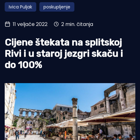
Ivica Puljak
poskupljenje
Turizam i nautika
Pomorstvo
11 veljače 2022
2 min. čitanja
Ribolov
Cijene štekata na splitskoj
Ekologija
Rivi i u staroj jezgri skaču i
Tradicija i kultura
do 100%