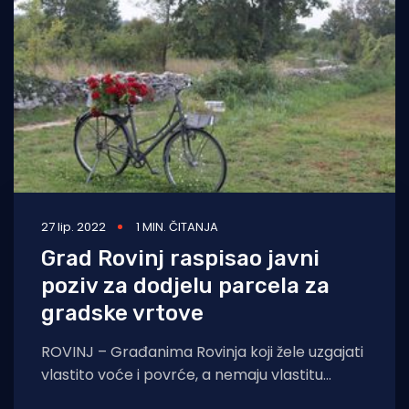
Turizam i nautika
Pomorstvo
Ribolov
Ekologija
Tradicija i kultura
27 lip. 2022
1 MIN. ČITANJA
Grad Rovinj raspisao javni
poziv za dodjelu parcela za
gradske vrtove
ROVINJ – Građanima Rovinja koji žele uzgajati
vlastito voće i povrće, a nemaju vlastitu
zemlju, osigurane su gradske parcele na