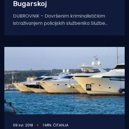
Bugarskoj
DUBROVNIK – Dovršenim kriminalističkim
istraživanjem policijskih službenika Službe
kriminalističke policije ove Policijske uprave
muškarac u dobi od 53 godine sumnjiči se
09 svi. 2018
1 MIN. ČITANJA