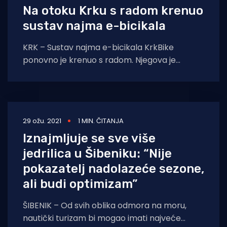
Na otoku Krku s radom krenuo
sustav najma e-bicikala
KRK – Sustav najma e-bicikala KrkBike
ponovno je krenuo s radom. Njegova je
zadaća unaprjeđenje turističke i prometne
infrastrukture, odnosno
29 ožu. 2021
1 MIN. ČITANJA
Iznajmljuje se sve više
jedrilica u Šibeniku: “Nije
pokazatelj nadolazeće sezone,
ali budi optimizam”
ŠIBENIK – Od svih oblika odmora na moru,
nautički turizam bi mogao imati najveće