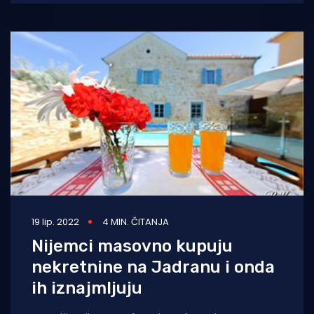
kojima
19 lip. 2022
4 MIN. ČITANJA
Nijemci masovno kupuju
nekretnine na Jadranu i onda
ih iznajmljuju