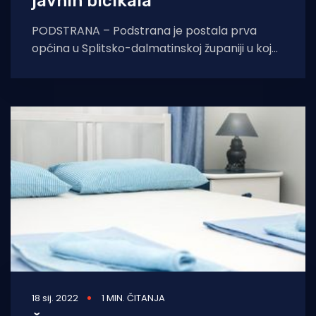
javnih bicikala
PODSTRANA – Podstrana je postala prva
općina u Splitsko-dalmatinskoj županiji u kojoj
je jučer započeo s radom sustav javnih
bicikala
18 sij. 2022
1 MIN. ČITANJA