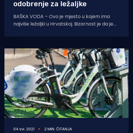
odobrenje za ležaljke
BAŠKA VODA – Ovo je mjesto u kojem ima
najviše ležaljki u Hrvatskoj. Bizarnost je da je
svaki peti glasač koji
04 svi. 2021
2 MIN. ČITANJA