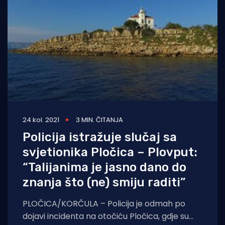
24 kol. 2021
3 MIN. ČITANJA
Policija istražuje slučaj sa
svjetionika Pločica – Plovput:
“Talijanima je jasno dano do
znanja što (ne) smiju raditi”
PLOČICA/KORČULA – Policija je odmah po
dojavi incidenta na otočiću Pločica, gdje su