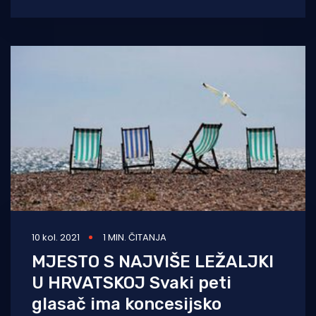
talijanski gosti, prema navodima Blaćanina
Slavena Stipkovića
10 kol. 2021
1 MIN. ČITANJA
MJESTO S NAJVIŠE LEŽALJKI
U HRVATSKOJ Svaki peti
glasač ima koncesijsko