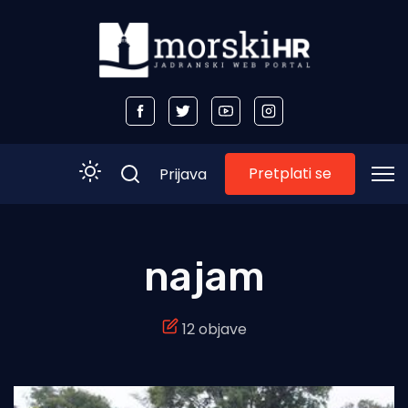
Pretplati se
Prijava
Početna
najam
Morski plus
12 objave
Morski TV
Obala
Otoci