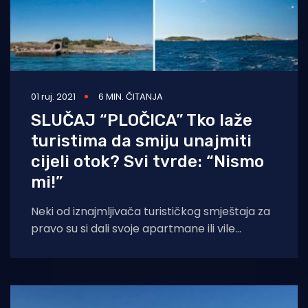
01 ruj. 2021
6 MIN. ČITANJA
SLUČAJ “PLOČICA” Tko laže
turistima da smiju unajmiti
cijeli otok? Svi tvrde: “Nismo
mi!”
Neki od iznajmljivača turističkog smještaja za
pravo su si dali svoje apartmane ili vile
reklamirati kao jedne od onih koji