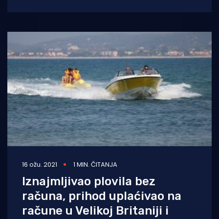
šanse za oporavak od krize koju je
16 ožu. 2021
1 MIN. ČITANJA
Iznajmljivao plovila bez
računa, prihod uplaćivao na
račune u Velikoj Britaniji i