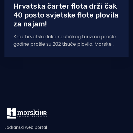
Hrvatska čarter flota drži čak
40 posto svjetske flote plovila
za najam!
Kroz hrvatske luke nautičkog turizma prošle
godine prošle su 202 tisuće plovila. Morske
luke ostvarile su prihod od 855 milijuna
Jadranski web portal