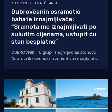
15 lis. 2021
1 MIN. ČITANJA
Dubrovčanin osramotio
bahate iznajmljivače:
“Sramota me iznajmljivati po
suludim cijenama, ustupit ću
stan besplatno”
DUBROVNIK – U grupi Iznajmljivanje stanova
Dubrovnik osvanula je zanimljiva i moglo bi se
reći, poučna ponuda Dubrovčanina koji je svoj