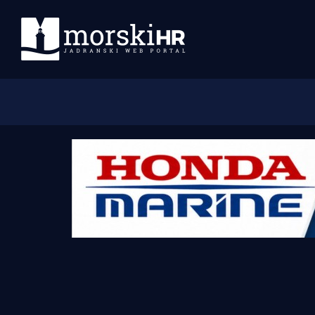
Početna
Morski plus
Morski TV
Obala
Otoci
Turizam i nautika