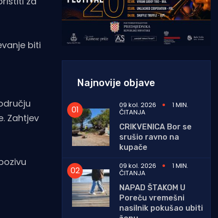
istiti za
vanje biti
Najnovije objave
odručju
09 kol. 2026
1 MIN.
ČITANJA
e. Zahtjev
CRIKVENICA Bor se
srušio ravno na
kupače
 pozivu
09 kol. 2026
1 MIN.
ČITANJA
NAPAD ŠTAKOM U
Poreču vremešni
nasilnik pokušao ubiti