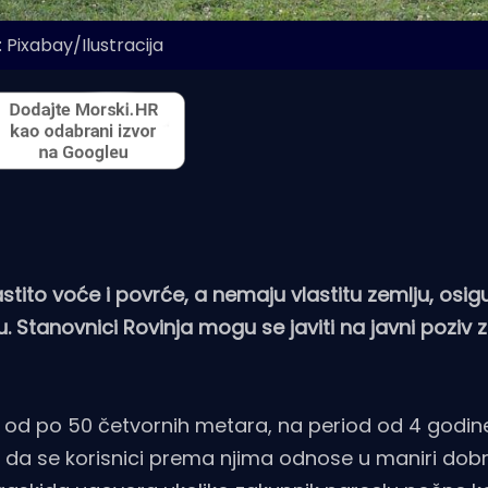
 Pixabay/Ilustracija
astito voće i povrće, a nemaju vlastitu zemlju, osi
. Stanovnici Rovinja mogu se javiti na javni poziv 
ne od po 50 četvornih metara, na period od 4 godine
 da se korisnici prema njima odnose u maniri dob