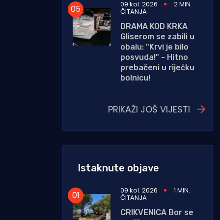
09 kol. 2026
2 MIN.
ČITANJA
DRAMA KOD KRKA
Gliserom se zabili u
obalu: "Krvi je bilo
posvuda!" - Hitno
prebačeni u riječku
bolnicu!
PRIKAŽI JOŠ VIJESTI
Istaknute objave
09 kol. 2026
1 MIN.
ČITANJA
CRIKVENICA Bor se