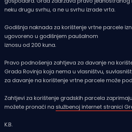
gospodara. Grad zadržava pravo jednostranog ra
neku drugu svrhu, a ne u svrhu izrade vrta.
Godišnja naknada za korištenje vrtne parcele izno
ugovoreno u godišnjem paušalnom
iznosu od 200 kuna.
Pravo podnošenja zahtjeva za davanje na korišt
Grada Rovinja koja nema u vlasništvu, suvlasništv
za davanje na korištenje vrtne parcele može pod
Zahtjevi za korištenje gradskih parcela zaprimaj
možete pronaći na
službenoj internet stranici G
K.B.