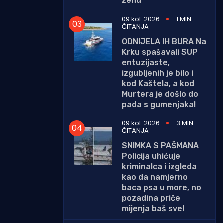
ženu
09 kol. 2026
1 MIN.
ČITANJA
ODNIJELA IH BURA Na
Krku spašavali SUP
entuzijaste,
izgubljenih je bilo i
kod Kaštela, a kod
Murtera je došlo do
pada s gumenjaka!
09 kol. 2026
3 MIN.
ČITANJA
SNIMKA S PAŠMANA
Policija uhićuje
kriminalca i izgleda
kao da namjerno
baca psa u more, no
pozadina priče
mijenja baš sve!