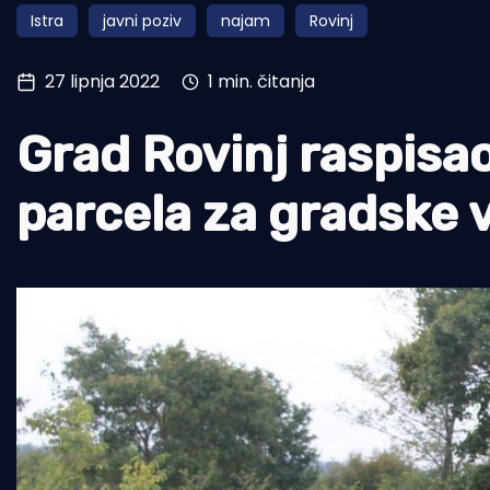
Istra
javni poziv
najam
Rovinj
Pomorstvo
Ribolov
27 lipnja 2022
1 min. čitanja
Ekologija
Grad Rovinj raspisao
Tradicija i kultura
parcela za gradske 