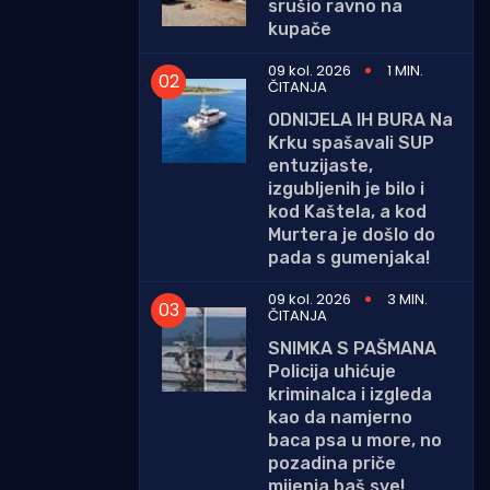
srušio ravno na
kupače
09 kol. 2026
1 MIN.
ČITANJA
ODNIJELA IH BURA Na
Krku spašavali SUP
entuzijaste,
izgubljenih je bilo i
kod Kaštela, a kod
Murtera je došlo do
pada s gumenjaka!
09 kol. 2026
3 MIN.
ČITANJA
SNIMKA S PAŠMANA
Policija uhićuje
kriminalca i izgleda
kao da namjerno
baca psa u more, no
pozadina priče
mijenja baš sve!