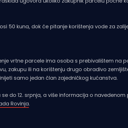
skida ugovora ukoliko zakupnik parcelu počne kor
si 50 kuna, dok će pitanje korištenja vode za zalije
enje vrtne parcele ima osoba s prebivalištem na p
u, zakupu ili na korištenju drugo obradivo zemljišt
nijeti samo jedan član zajedničkog kućanstva.
u se do 12. srpnja, a više informacija o navedenom
rada Rovinja
.