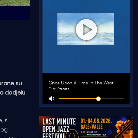
gurane su
za dodjelu
, s
rog