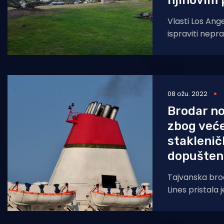
njihovim
Vlasti Los Ang
ispraviti nepr
gotovo 100 go
plažu koja je 
08 ožu. 2022
Brodar n
zbog veće
staklenič
dopušten
Tajvanska bro
Lines pristala j
680.750 dolara
standarda emis