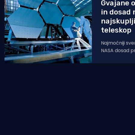
Gvajane 
in dosad n
najskuplj
teleskop
Najmoćniji svem
NASA dosad pr
Webb, uspješn
laboratorija d