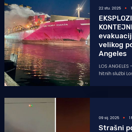
22 stu. 2025
Pomorstvo
EKSPLOZI
Ribolov
KONTEJN
Ekologija
evakuaci
velikog p
Tradicija i kultura
Angeles
LOS ANGELES -
hitnih službi 
su svi članovi
kontejnerskog
izbio
09 sij. 2025
1
Strašni p