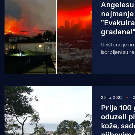
Angelesu 
najmanje 
"Evakuira
građana!
Uništeno je na
iscrpljeni su r
i zalihe vode do 
vjetrovi
29 lip. 2022
2
Prije 100
oduzeli p
kože, sad