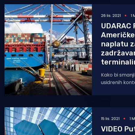
26 lis. 2021
1 
UDARAC 
Američke
naplatu 
zadržavan
terminal
Kako bi smanji
usidrenih kon
ispred svojih l
Long Beacha o
15 lis. 2021
1 
VIDEO Pu