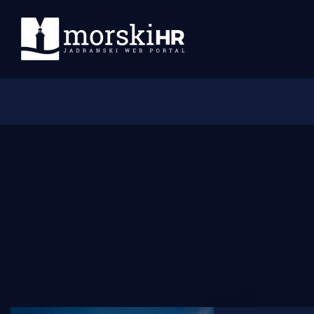
Početna
Morski plus
Morski TV
Obala
Otoci
Turizam i nautika