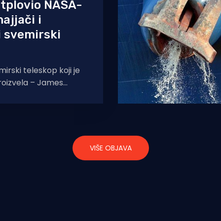
otplovio NASA-
ajjači i
i svemirski
irski teleskop koji je
oizvela – James
o je transportiran od
o luke u LA-u
VIŠE OBJAVA