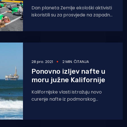
Dan planeta Zemlje ekološki aktivisti
iskoristili su za prosvjede na zapadnoj
obali SAD-a. Masovno su izašli na
ulice u
28 pro. 2021
2 MIN. ČITANJA
Ponovno izljev nafte u
moru južne Kalifornije
Kalifornijske vlasti istražuju novo
curenje nafte iz podmorskog
cjevovoda u zaljevu San Pedro,
nedaleko od luka u Los Angelesu i