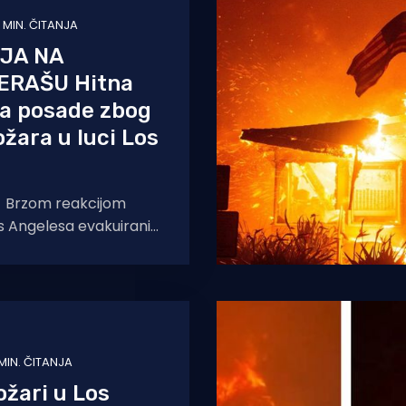
1 MIN. ČITANJA
JA NA
ERAŠU Hitna
ja posade zbog
ožara u luci Los
 Brzom reakcijom
Los Angelesa evakuirani
 posade velikog
 broda, na kojem je
 MIN. ČITANJA
ožari u Los