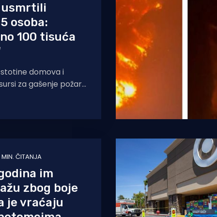
usmrtili
5 osoba:
no 100 tisuća
"
 stotine domova i
esursi za gašenje požara
krajnjih granica. Jaki
 MIN. ČITANJA
 godina im
lažu zbog boje
a je vraćaju