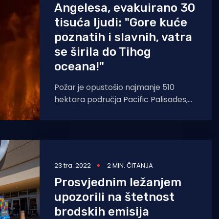
Angelesa, evakuirano 30
tisuća ljudi: "Gore kuće
poznatih i slavnih, vatra
se širila do Tihog
oceana!"
Požar je opustošio najmanje 510
hektara područja Pacific Palisades,
između Santa Monice i Malibua,
prenosi The Independent. Kako se
saznaje
23 tra. 2022
2 MIN. ČITANJA
Prosvjednim ležanjem
upozorili na štetnost
brodskih emisija