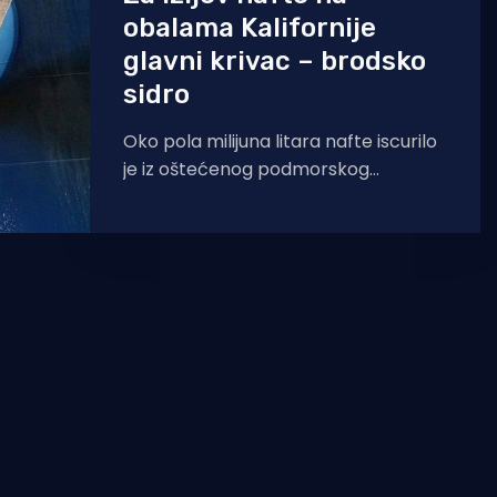
obalama Kalifornije
glavni krivac – brodsko
sidro
Oko pola milijuna litara nafte iscurilo
je iz oštećenog podmorskog
cjevovoda uz obale južne Kalifornije,
gdje su prvi tragovi zagađenja