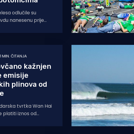
 potomcima
elesa odlučile su
avdu nanesenu prije
dina pa će popularnu
nasilno oduzeta
1 MIN. ČITANJA
ovčano kažnjen
 emisije
kih plinova od
e
darska tvrtka Wan Hai
e platiti iznos od
 za kršenje strogih
ija štetnih