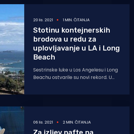
20 lis. 2021
1 MIN. ČITANJA
Stotinu kontejnerskih
brodova u redu za
uplovljavanje u LA i Long
Beach
Sestrinske luke u Los Angelesu i Long
Beachu ostvarile su novi rekord. U
zaljevu ispred navedenih luka
naguralo se stotinu
06 lis. 2021
2 MIN. ČITANJA
Za izljev nafte na