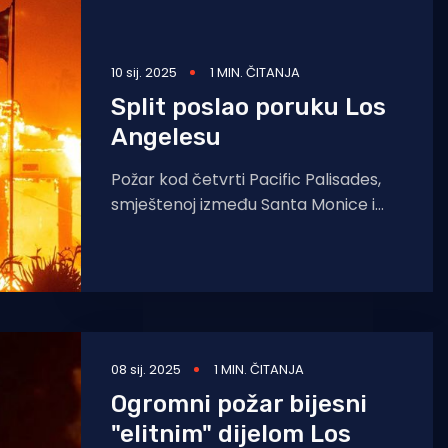
10 sij. 2025
1 MIN. ČITANJA
Split poslao poruku Los
Angelesu
Požar kod četvrti Pacific Palisades,
smještenoj između Santa Monice i
Malibua na sjeverozapadu grada
gotovo je postao najrazorniji požar u
08 sij. 2025
1 MIN. ČITANJA
Ogromni požar bijesni
"elitnim" dijelom Los