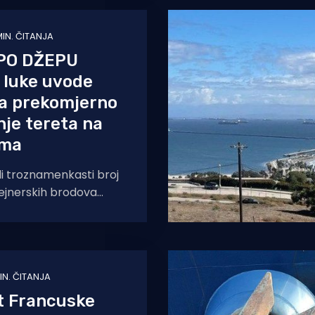
MIN. ČITANJA
PO DŽEPU
 luke uvode
za prekomjerno
je tereta na
ima
li troznamenkasti broj
tejnerskih brodova
uka, lučke uprave LA-a i
dlučile su
MIN. ČITANJA
t Francuske