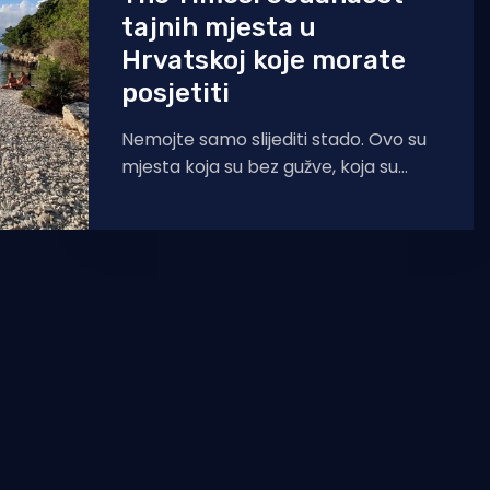
tajnih mjesta u
Hrvatskoj koje morate
posjetiti
Nemojte samo slijediti stado. Ovo su
mjesta koja su bez gužve, koja su
ljupka i gdje vam je zajamčena
autentična