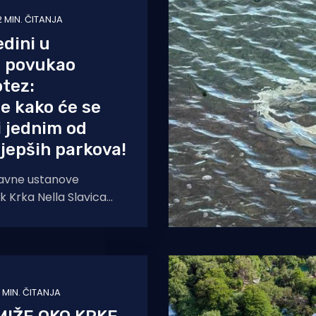
2 MIN. ČITANJA
edini u
j povukao
tez:
e kako će se
i jednim od
ljepših parkova!
Javne ustanove
k Krka Nella Slavica
grebu Zavodu za
j pri Ministarstvu
eđenja,
 MIN. ČITANJA