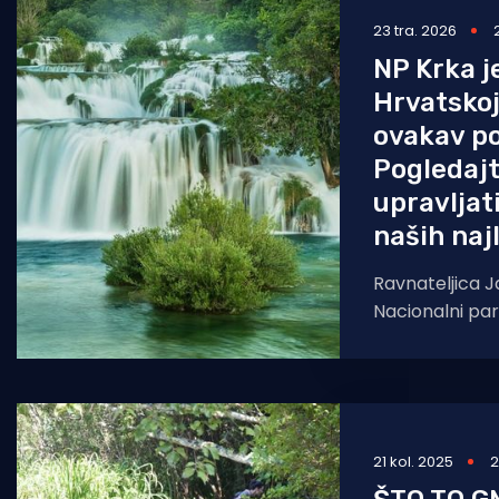
23 tra. 2026
Pomorstvo
NP Krka j
Ribolov
Hrvatsko
Ekologija
ovakav po
Pogledajt
Tradicija i kultura
upravljat
naših naj
Ravnateljica 
Nacionalni par
danas je u Za
prostorni razvo
prostornog ur
21 kol. 2025
2