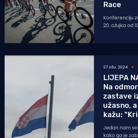
Race
Konferenciju z
20. ožujka od 10
grada Krka na
27 ožu. 2024
LIJEPA N
Na odmor
zastave i
užasno, a
kažu: "Kri
Jedan nam se či
kako ga je zab