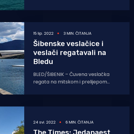
se u subotu, 23. ožujka 2024.
15 lip. 2022
3 MIN. ČITANJA
Šibenske veslačice i
veslači regatavali na
Bledu
BLED/ŠIBENIK – Čuvena veslačka
regata na mitskom i prelijepom
jezeru Bled održana je ove godine od
10. do 12. lipnja.
24 svi. 2022
6 MIN. ČITANJA
The Times: Jedanaest