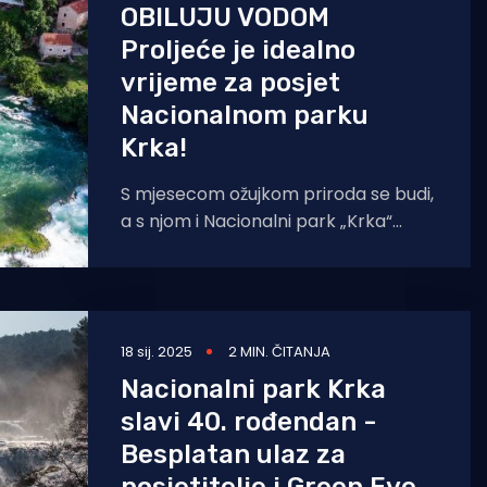
OBILUJU VODOM
Proljeće je idealno
vrijeme za posjet
Nacionalnom parku
Krka!
S mjesecom ožujkom priroda se budi,
a s njom i Nacionalni park „Krka“
postaje savršeno mjesto za
istraživanje i uživanje.
18 sij. 2025
2 MIN. ČITANJA
Nacionalni park Krka
slavi 40. rođendan -
Besplatan ulaz za