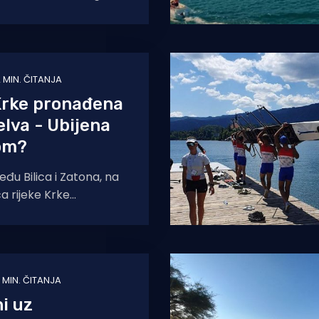
morištu autoceste A1
 MIN. ČITANJA
Krke pronađena
elva - Ubijena
om?
đu Bilica i Zatona, na
ća rijeke Krke
ginula glavata želva i
ama koje
 MIN. ČITANJA
ni uz