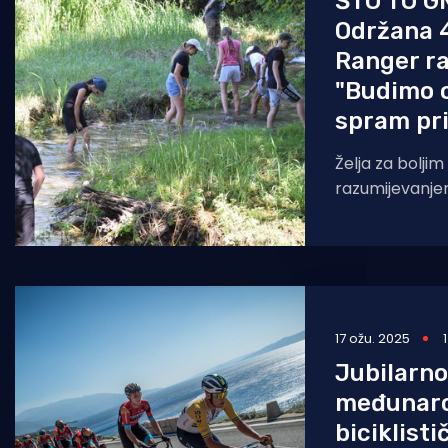
ŠTO TO G
Održana 4
Ranger ra
"Budimo 
spram pr
Želja za bolji
razumijevanje
okupila je Jun
mladih čuvara
parka „Krka“ u
17 ožu. 2025
Jubilarno
međunar
biciklist