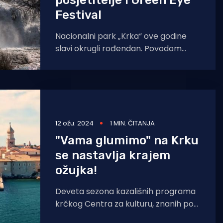
posjetitelje i Green Eye
Festival
Nacionalni park „Krka“ ove godine
slavi okrugli rođendan. Povodom
obilježavanja četrdeset godina od
proglašenja nacionalnog parka, 24.
siječnja 1985. godine,
12 ožu. 2024
1 MIN. ČITANJA
"Vama glumimo" na Krku
se nastavlja krajem
ožujka!
Deveta sezona kazališnih programa
krčkog Centra za kulturu, znanih pod
nazivom “Vama glumimo” nastavlja