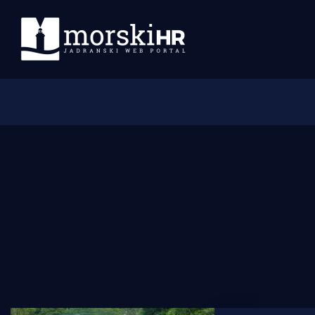
Početna
Morski plus
Morski TV
Obala
Otoci
Turizam i nautika