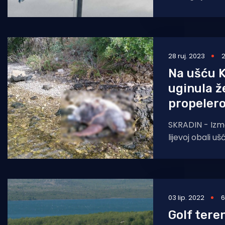
zastava na od
Krka,
28 ruj. 2023
2
Na ušću 
uginula ž
propeler
SKRADIN - Izme
lijevoj obali uš
pronađena je u
prema ozljed
03 lip. 2022
6
Golf tere