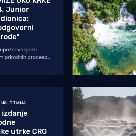
MIŽE OKO KRKE
. Junior
dionica:
odgovorni
irode"
m upoznavanjem i
m prirodnih procesa
ior Ranger grupu
 prirode Nacionalnog
1 MIN. ČITANJA
 izdanje
odne
ičke utrke CRO