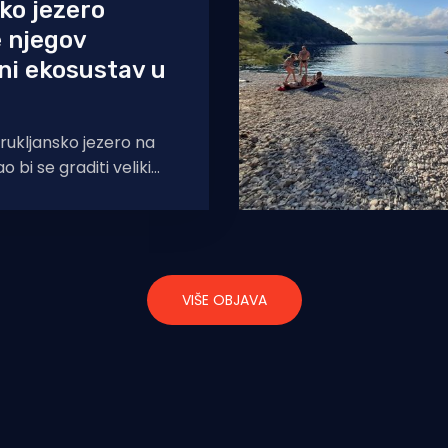
ko jezero
 njegov
ni ekosustav u
rukljansko jezero na
ao bi se graditi veliki
lfskim terenima,
suznim vilama
VIŠE OBJAVA