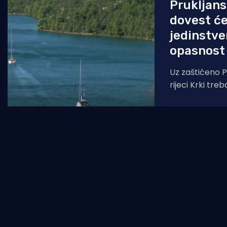
Prukljans
dovest će
jedinstve
opasnost
Uz zaštićeno P
rijeci Krki treb
kompleks s go
hotelom i luk