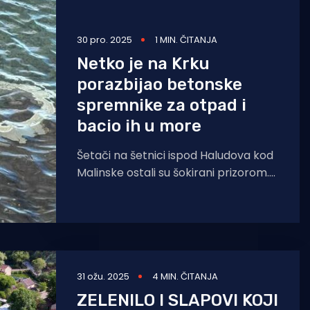
30 pro. 2025
1 MIN. ČITANJA
Netko je na Krku
porazbijao betonske
spremnike za otpad i
bacio ih u more
Šetači na šetnici ispod Haludova kod
Malinske ostali su šokirani prizorom.
Netko je naime porazbijao betonske
spremnike za otpad. Predzadnji
31 ožu. 2025
4 MIN. ČITANJA
ZELENILO I SLAPOVI KOJI