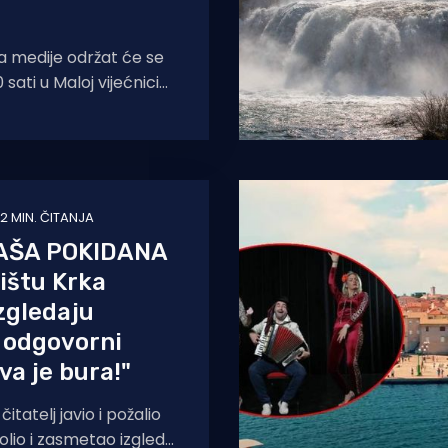
a medije održat će se
 sati u Maloj vijećnici
 adresi Trg Bana
2 MIN. ČITANJA
AŠA POKIDANA
ištu Krka
zgledaju
 odgovorni
va je bura!"
tatelj javio i požalio
olio i zasmetao izgled