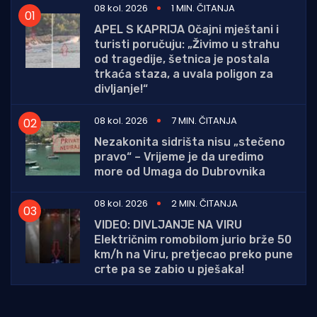
08 kol. 2026
1 MIN. ČITANJA
APEL S KAPRIJA Očajni mještani i
turisti poručuju: „Živimo u strahu
od tragedije, šetnica je postala
trkaća staza, a uvala poligon za
divljanje!“
08 kol. 2026
7 MIN. ČITANJA
Nezakonita sidrišta nisu „stečeno
pravo“ – Vrijeme je da uredimo
more od Umaga do Dubrovnika
08 kol. 2026
2 MIN. ČITANJA
VIDEO: DIVLJANJE NA VIRU
Električnim romobilom jurio brže 50
km/h na Viru, pretjecao preko pune
crte pa se zabio u pješaka!