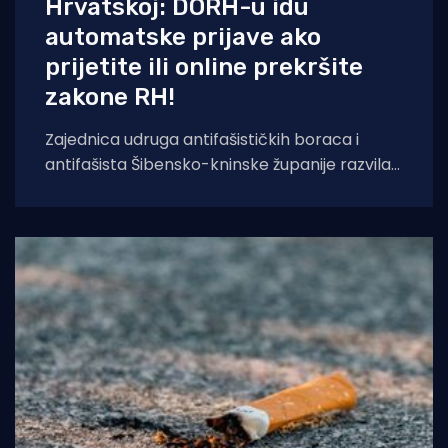
Hrvatskoj: DORH-u idu
automatske prijave ako
prijetite ili online prekršite
zakone RH!
Zajednica udruga antifašističkih boraca i
antifašista Šibensko-kninske županije razvila
je sustav temeljen na umjetnoj inteligenciji koji
će kontinuirano pratiti,