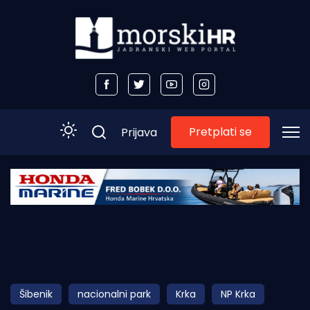
Pretplati se
Prijava
Početna
Morski plus
Morski TV
Obala
Šibenik
nacionalni park
Krka
NP Krka
Otoci