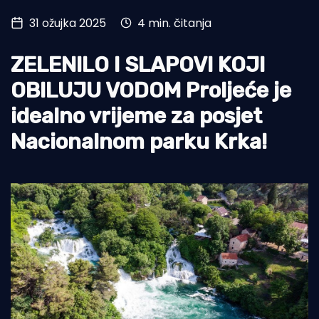
31 ožujka 2025
4 min. čitanja
Turizam i nautika
Pomorstvo
ZELENILO I SLAPOVI KOJI
Ribolov
OBILUJU VODOM Proljeće je
idealno vrijeme za posjet
Ekologija
Nacionalnom parku Krka!
Tradicija i kultura