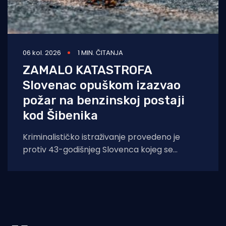
06 kol. 2026
1 MIN. ČITANJA
ZAMALO KATASTROFA
Slovenac opuškom izazvao
požar na benzinskoj postaji
kod Šibenika
Kriminalističko istraživanje provedeno je
protiv 43-godišnjeg Slovenca kojeg se
sumnjiči da je opuškom cigarete izazvao
požar. Incident se dogodio