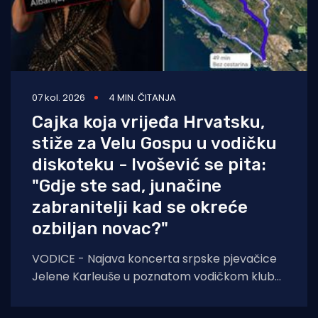
07 kol. 2026
4 MIN. ČITANJA
Cajka koja vrijeđa Hrvatsku,
stiže za Velu Gospu u vodičku
diskoteku - Ivošević se pita:
"Gdje ste sad, junačine
zabranitelji kad se okreće
ozbiljan novac?"
VODICE - Najava koncerta srpske pjevačice
Jelene Karleuše u poznatom vodičkom klubu
"Hacienda" podigla je veliku prašinu na
domaćoj