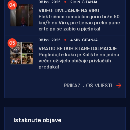
08 kol. 2026
2 MIN. ČITANJA
VIDEO: DIVLJANJE NA VIRU
Električnim romobilom jurio brže 50
km/h na Viru, pretjecao preko pune
crte pa se zabio u pješaka!
08 kol. 2026
4 MIN. ČITANJA
VRATIO SE DUH STARE DALMACIJE
Pogledajte kako je Kolište na jednu
večer oživjelo običaje privlačkih
predaka!
PRIKAŽI JOŠ VIJESTI
Istaknute objave