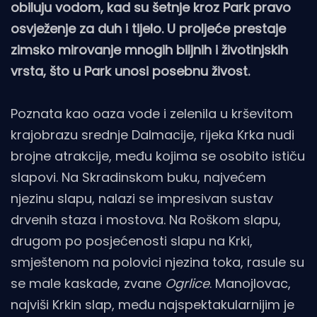
obiluju vodom, kad su šetnje kroz Park pravo
osvježenje za duh i tijelo. U proljeće prestaje
zimsko mirovanje mnogih biljnih i životinjskih
vrsta, što u Park unosi posebnu živost.
Poznata kao oaza vode i zelenila u krševitom
krajobrazu srednje Dalmacije, rijeka Krka nudi
brojne atrakcije, među kojima se osobito ističu
slapovi. Na Skradinskom buku, najvećem
njezinu slapu, nalazi se impresivan sustav
drvenih staza i mostova. Na Roškom slapu,
drugom po posjećenosti slapu na Krki,
smještenom na polovici njezina toka, rasule su
se male kaskade, zvane
Ogrlice
. Manojlovac,
najviši Krkin slap, među najspektakularnijim je