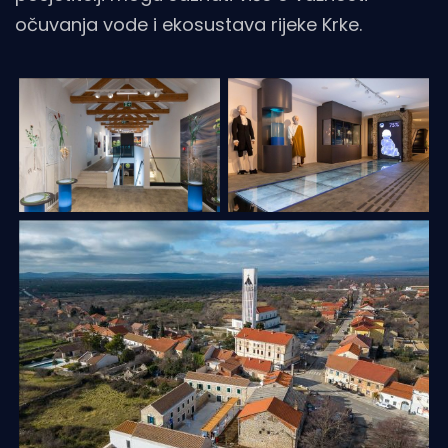
očuvanja vode i ekosustava rijeke Krke.