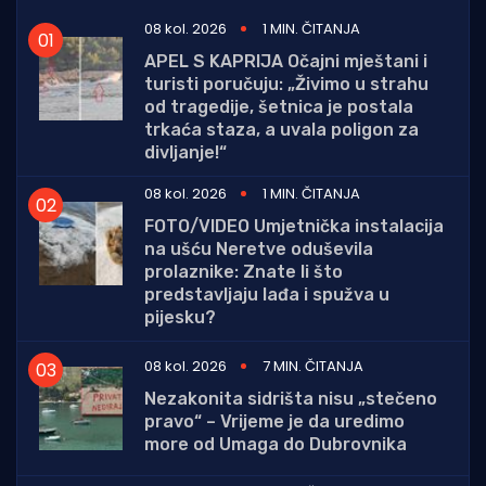
08 kol. 2026
1 MIN. ČITANJA
APEL S KAPRIJA Očajni mještani i
turisti poručuju: „Živimo u strahu
od tragedije, šetnica je postala
trkaća staza, a uvala poligon za
divljanje!“
08 kol. 2026
1 MIN. ČITANJA
FOTO/VIDEO Umjetnička instalacija
na ušću Neretve oduševila
prolaznike: Znate li što
predstavljaju lađa i spužva u
pijesku?
08 kol. 2026
7 MIN. ČITANJA
Nezakonita sidrišta nisu „stečeno
pravo“ – Vrijeme je da uredimo
more od Umaga do Dubrovnika