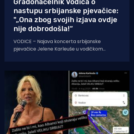
Gradonačelnik Vodica o
nastupu srbijanske pjevačice:
"„Ona zbog svojih izjava ovdje
nije dobrodošla!“
VODICE – Najava koncerta srbijanske
pjevačice Jelene Karleuše u vodičkom
noćnom klubu "Hacienda", zakazanog za 15.
kolovoza, na blagdan