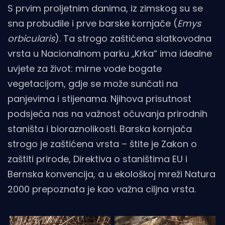
S prvim proljetnim danima, iz zimskog su se
sna probudile i prve barske kornjače (
Emys
orbicularis
). Ta strogo zaštićena slatkovodna
vrsta u Nacionalnom parku „Krka“ ima idealne
uvjete za život: mirne vode bogate
vegetacijom, gdje se može sunčati na
panjevima i stijenama. Njihova prisutnost
podsjeća nas na važnost očuvanja prirodnih
staništa i bioraznolikosti. Barska kornjača
strogo je zaštićena vrsta – štite je Zakon o
zaštiti prirode, Direktiva o staništima EU i
Bernska konvencija, a u ekološkoj mreži Natura
2000 prepoznata je kao važna ciljna vrsta.