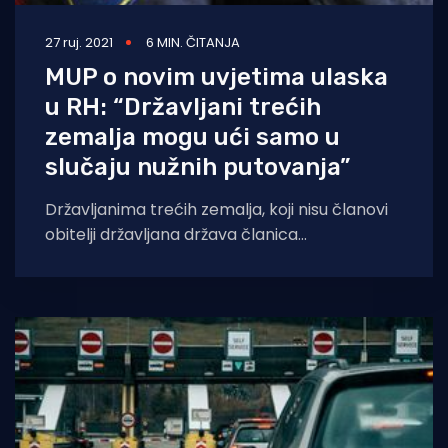
27 ruj. 2021
6 MIN. ČITANJA
MUP o novim uvjetima ulaska
u RH: “Državljani trećih
zemalja mogu ući samo u
slučaju nužnih putovanja”
Državljanima trećih zemalja, koji nisu članovi
obitelji državljana država članica
schengenskog prostora i država pridruženih
schengenskom prostoru, niti su osobe