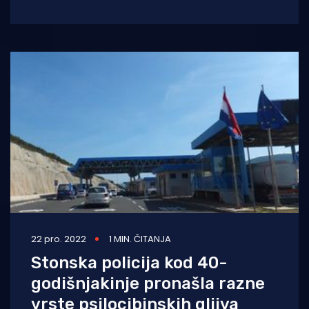
školu i gimnaziju izdavača DZS d.d., koji su
22 pro. 2022
1 MIN. ČITANJA
Stonska policija kod 40-
godišnjakinje pronašla razne
vrste psilocibinskih gljiva