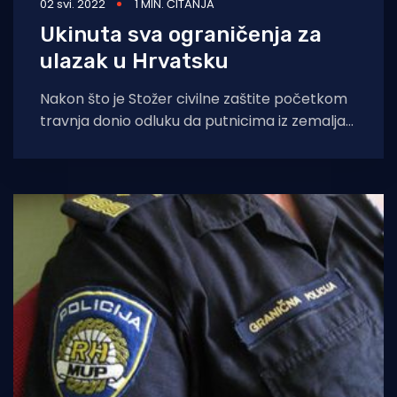
02 svi. 2022
1 MIN. ČITANJA
Ukinuta sva ograničenja za
ulazak u Hrvatsku
Nakon što je Stožer civilne zaštite početkom
travnja donio odluku da putnicima iz zemalja
članica EU-a od 1. travnja