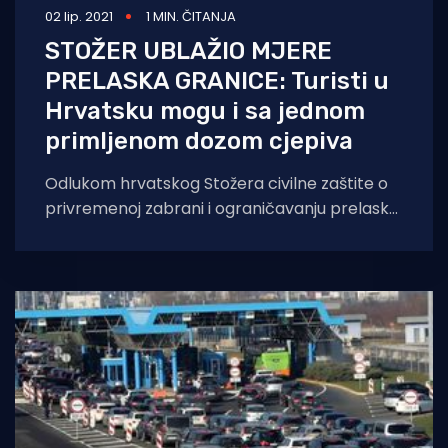
02 lip. 2021
1 MIN. ČITANJA
STOŽER UBLAŽIO MJERE
PRELASKA GRANICE: Turisti u
Hrvatsku mogu i sa jednom
primljenom dozom cjepiva
Odlukom hrvatskog Stožera civilne zaštite o
privremenoj zabrani i ograničavanju prelaska
preko graničnih prijelaza u srijedu su ublažene
mjere prelaska