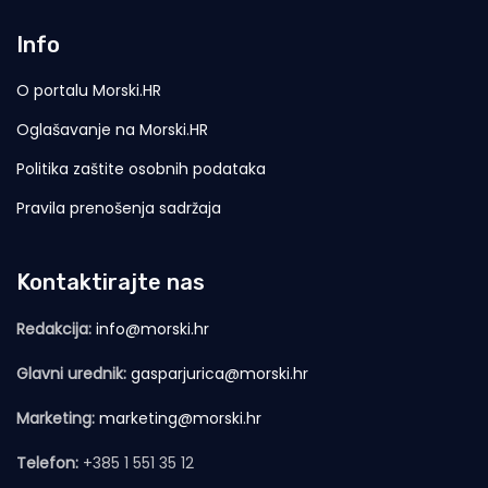
Info
O portalu Morski.HR
Oglašavanje na Morski.HR
Politika zaštite osobnih podataka
Pravila prenošenja sadržaja
Kontaktirajte nas
Redakcija:
info@morski.hr
Glavni urednik:
gasparjurica@morski.hr
Marketing:
marketing@morski.hr
Telefon:
+385 1 551 35 12