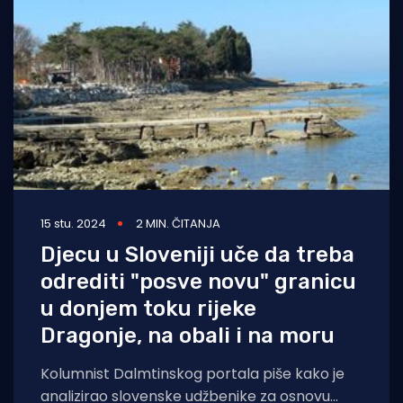
Turizam i nautika
Pomorstvo
Ribolov
Ekologija
Tradicija i kultura
15 stu. 2024
2 MIN. ČITANJA
Djecu u Sloveniji uče da treba
odrediti "posve novu" granicu
u donjem toku rijeke
Dragonje, na obali i na moru
Kolumnist Dalmtinskog portala piše kako je
analizirao slovenske udžbenike za osnovu