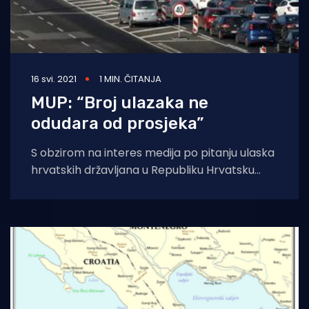
16 svi. 2021
1 MIN. ČITANJA
MUP: “Broj ulazaka ne
odudara od prosjeka”
S obzirom na interes medija po pitanju ulaska
hrvatskih državljana u Republiku Hrvatsku
prema kategoriji neodgodivog osobnog
razloga, Ministarstvo unutarnjih