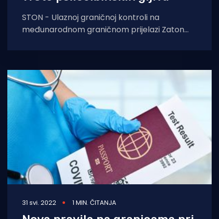
STON - Ulaznoj graničnoj kontroli na
međunarodnom graničnom prijelazi Zaton
Doli jučer tijekom poslijepodnevnih sati u
osobnom vozilu dubrovačkih registracija
pristupila
31 svi. 2022
1 MIN. ČITANJA