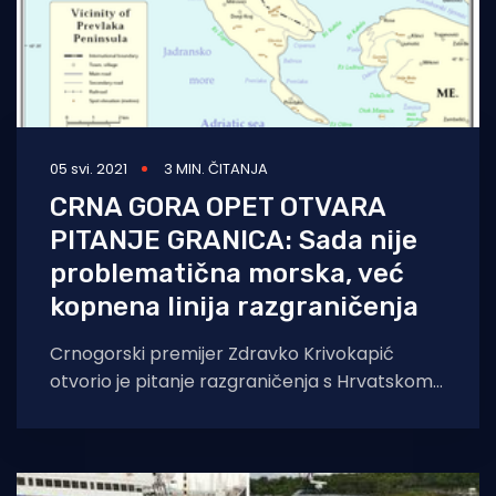
05 svi. 2021
3 MIN. ČITANJA
CRNA GORA OPET OTVARA
PITANJE GRANICA: Sada nije
problematična morska, već
kopnena linija razgraničenja
Crnogorski premijer Zdravko Krivokapić
otvorio je pitanje razgraničenja s Hrvatskom i
ustvrdio kako problem nije samo crta
razgraničenja na moru,