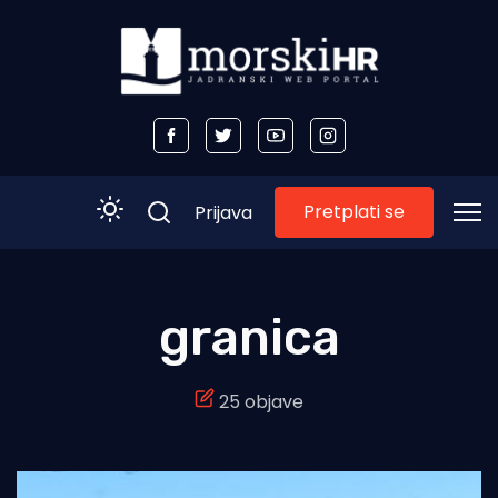
Pretplati se
Prijava
Početna
granica
Morski plus
25 objave
Morski TV
Obala
Otoci