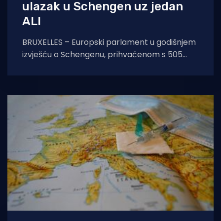
ulazak u Schengen uz jedan
ALI
BRUXELLES – Europski parlament u godišnjem
izvješću o Schengenu, prihvaćenom s 505
glasova za, 134 protiv i 54 suzdržanih, navodi
da