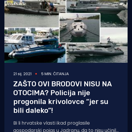
21 sij. 2021
5 MIN. ČITANJA
ZAŠTO OVI BRODOVI NISU NA
OTOCIMA? Policija nije
progonila krivolovce “jer su
bili daleko”!
Bi li hrvatske vlasti ikad proglasile
gospodarski pojas u Jadranu, da to nisu učinili