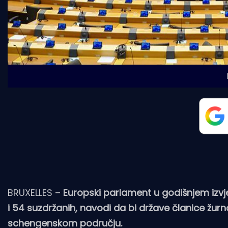
BRUXELLES –
Europski parlament u godišnjem izv
i 54 suzdržanih, navodi da bi države članice žur
schengenskom području.