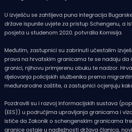
U izvješću se zahtijeva puna integracija Bugars
države ispunile uvjete za pristup Schengenu, a ist
posjeta u studenom 2020. potvrdila Komisija.
Međutim, zastupnici su zabrinuti učestalim izvješ
prava na hrvatskim granicama te se nadaju da će
granici, njihovu primjerenu obuku te nadzor. Hr
djelovanja policijskih službenika prema migrantim
međunarodne zaštite, a zastupnici ocjenjuju kako
Pozdravili su i razvoj informacijskih sustava (p
(EES)) u područjima upravljanja granicama i viza
ističe da Zakonik o schengenskim granicama treb
granice ostaje u nadležnosti država članica, nov