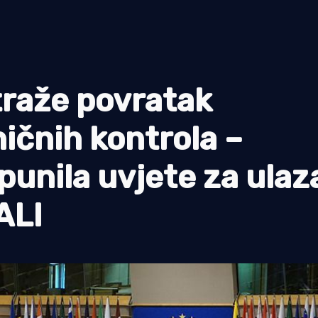
traže povratak
ičnih kontrola –
punila uvjete za ulaz
ALI