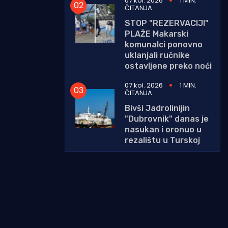
07 kol. 2026
1 MIN.
ČITANJA
STOP "REZERVACIJI"
PLAŽE Makarski
komunalci ponovno
uklanjali ručnike
ostavljene preko noći
07 kol. 2026
1 MIN.
ČITANJA
Bivši Jadrolinijin
"Dubrovnik" danas je
nasukan i oronuo u
rezalištu u Turskoj