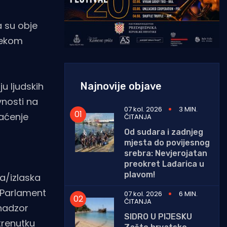
a su obje
ijekom
Najnovije objave
u ljudskih
vnosti na
07 kol. 2026
3 MIN.
raćenje
ČITANJA
Od sudara i zadnjeg
mjesta do povijesnog
srebra: Nevjerojatan
preokret Lađarica u
plavom!
a/izlaska
. Parlament
07 kol. 2026
6 MIN.
ČITANJA
 nadzor
SIDRO U PIJESKU
trenutku