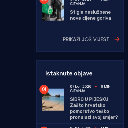
ČITANJA
Stigle neslužbene
nove cijene goriva
PRIKAŽI JOŠ VIJESTI
Istaknute objave
07 kol. 2026
6 MIN.
ČITANJA
SIDRO U PIJESKU
Zašto hrvatsko
pomorstvo teško
pronalazi svoj smjer?