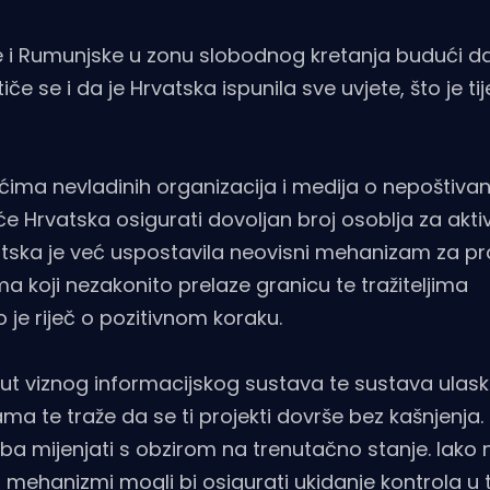
ke i Rumunjske u zonu slobodnog kretanja budući d
iče se i da je Hrvatska ispunila sve uvjete, što je t
ćima nevladinih organizacija i medija o nepoštivanj
 Hrvatska osigurati dovoljan broj osoblja za akti
vatska je već uspostavila neovisni mehanizam za p
a koji nezakonito prelaze granicu te tražiteljima
 je riječ o pozitivnom koraku.
oput viznog informacijskog sustava te sustava ulask
ma te traže da se ti projekti dovrše bez kašnjenja
a mijenjati s obzirom na trenutačno stanje. Iako
i mehanizmi mogli bi osigurati ukidanje kontrola u 