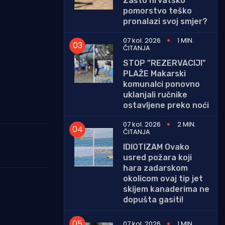
Zašto hrvatsko
pomorstvo teško
pronalazi svoj smjer?
07 kol. 2026
1 MIN.
ČITANJA
STOP "REZERVACIJI"
PLAŽE Makarski
komunalci ponovno
uklanjali ručnike
ostavljene preko noći
07 kol. 2026
2 MIN.
ČITANJA
IDIOTIZAM Ovako
usred požara koji
hara zadarskom
okolicom ovaj tip jet
skijem kanaderima ne
dopušta gasiti!
07 kol. 2026
1 MIN.