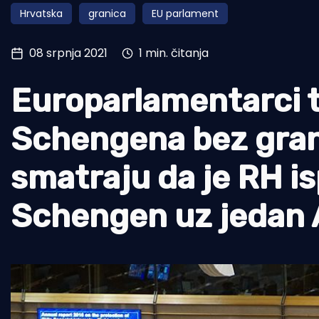
Hrvatska
granica
EU parlament
Pomorstvo
Ribolov
08 srpnja 2021
1 min. čitanja
Ekologija
Europarlamentarci 
Tradicija i kultura
Schengena bez gran
smatraju da je RH is
Schengen uz jedan 