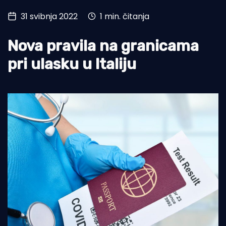
31 svibnja 2022
1 min. čitanja
Turizam i nautika
Pomorstvo
Nova pravila na granicama
Ribolov
pri ulasku u Italiju
Ekologija
Tradicija i kultura