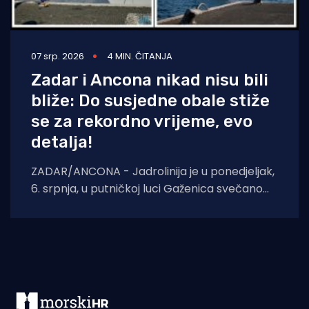
07 srp. 2026
4 MIN. ČITANJA
Zadar i Ancona nikad nisu bili
bliže: Do susjedne obale stiže
se za rekordno vrijeme, evo
detalja!
ZADAR/ANCONA - Jadrolinija je u ponedjeljak,
6. srpnja, u putničkoj luci Gaženica svečano
obilježila uvođenje nove međunarodne
brzobrodske linije Zadar