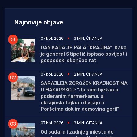
Najnovije objave
07 kol. 2026
3 MIN. ČITANJA
DAN KADA JE PALA "KRAJINA": Kako
je general Stipetić ispisao povijest i
gospodski okončao rat
07 kol. 2026
2 MIN. ČITANJA
SARAJLIJA ZGROŽEN KRAJNOSTIMA
U MAKARSKOJ: "Ja sam bježao u
poderanim farmerkama, a
ukrajinski tajkuni divljaju u
Poršeima dok im domovina gori!"
07 kol. 2026
3 MIN. ČITANJA
Od sudara i zadnjeg mjesta do