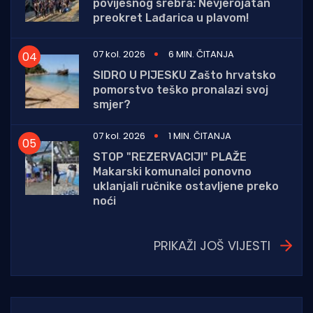
povijesnog srebra: Nevjerojatan
preokret Lađarica u plavom!
07 kol. 2026
6 MIN. ČITANJA
SIDRO U PIJESKU Zašto hrvatsko
pomorstvo teško pronalazi svoj
smjer?
07 kol. 2026
1 MIN. ČITANJA
STOP "REZERVACIJI" PLAŽE
Makarski komunalci ponovno
uklanjali ručnike ostavljene preko
noći
PRIKAŽI JOŠ VIJESTI