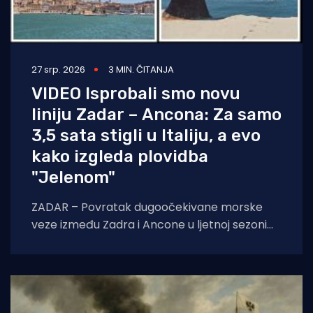
27 srp. 2026
3 MIN. ČITANJA
VIDEO Isprobali smo novu
liniju Zadar – Ancona: Za samo
3,5 sata stigli u Italiju, a evo
kako izgleda plovidba
"Jelenom"
ZADAR – Povratak dugoočekivane morske
veze između Zadra i Ancone u ljetnoj sezoni
2026. godine označio je prekretnicu u
povezivanju hrvatske