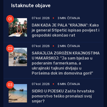
Istaknute objave
07 kol. 2026
3 MIN. ČITANJA
DAN KADA JE PALA "KRAJINA": Kako
je general Stipetić ispisao povijest i
gospodski okončao rat
07 kol. 2026
2 MIN. ČITANJA
SARAJLIJA ZGROŽEN KRAJNOSTIMA
U MAKARSKOJ: "Ja sam bježao u
poderanim farmerkama, a
ukrajinski tajkuni divljaju u
Poršeima dok im domovina gori!"
07 kol. 2026
6 MIN. ČITANJA
SIDRO U PIJESKU Zašto hrvatsko
pomorstvo teško pronalazi svoj
smjer?