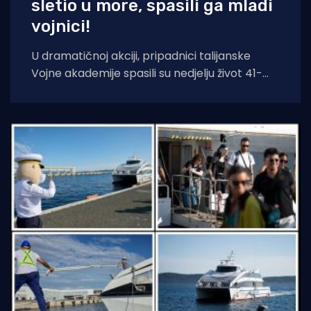
sletio u more, spasili ga mladi
vojnici!
U dramatičnoj akciji, pripadnici talijanske
Vojne akademije spasili su nedjelju život 41-
godišnjeg muškarca koji je automobilom
sletio u more