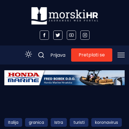
Pretplati se
Prijava
Početna
Morski plus
Morski TV
Obala
Italija
granica
Istra
turisti
koronavirus
Otoci