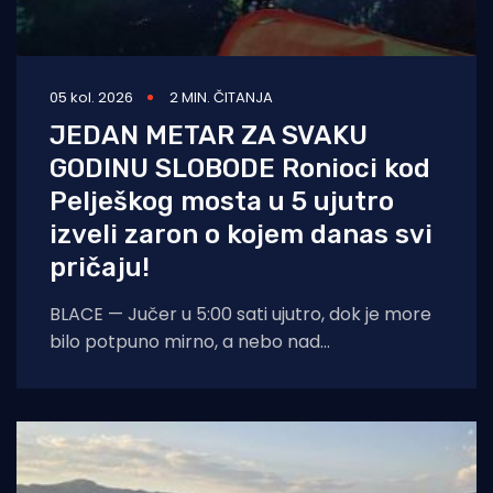
05 kol. 2026
2 MIN. ČITANJA
JEDAN METAR ZA SVAKU
GODINU SLOBODE Ronioci kod
Pelješkog mosta u 5 ujutro
izveli zaron o kojem danas svi
pričaju!
BLACE — Jučer u 5:00 sati ujutro, dok je more
bilo potpuno mirno, a nebo nad
dalmatinskom obalom još obavijeno