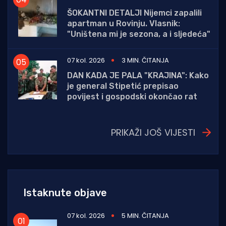
ŠOKANTNI DETALJI Nijemci zapalili
apartman u Rovinju. Vlasnik:
"Uništena mi je sezona, a i sljedeća"
07 kol. 2026
3 MIN. ČITANJA
DAN KADA JE PALA "KRAJINA": Kako
je general Stipetić prepisao
povijest i gospodski okončao rat
PRIKAŽI JOŠ VIJESTI
Istaknute objave
07 kol. 2026
5 MIN. ČITANJA