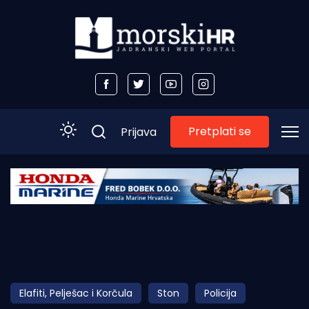
Pretplati se
Prijava
Početna
Morski plus
Morski TV
Obala
Elafiti, Pelješac i Korčula
Ston
Policija
Otoci