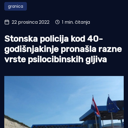
granica
Turizam i nautika
Pomorstvo
22 prosinca 2022
1 min. čitanja
Ribolov
Stonska policija kod 40-
Ekologija
godišnjakinje pronašla razne
Tradicija i kultura
vrste psilocibinskih gljiva