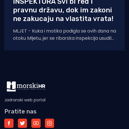
INSPEKTORA Svi bi red i
pravnu državu, dok im zakoni
ne zakucaju na vlastita vrata!
MLJET - Kuka i motika podigla se ovih dana na
otoku Mljetu, jer se ribarska inspekcija usudila
iz Šibenika potegnuti skroz
Jadranski web portal
Pratite nas