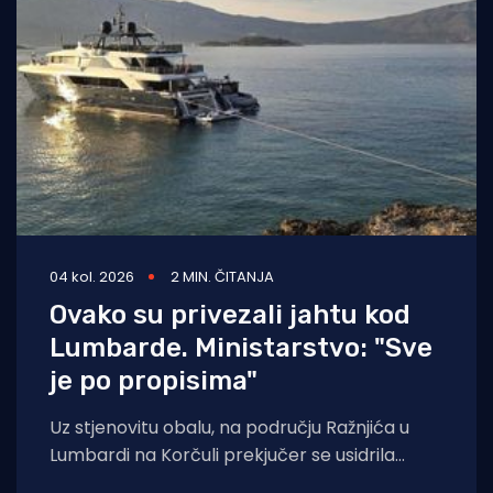
04 kol. 2026
2 MIN. ČITANJA
Ovako su privezali jahtu kod
Lumbarde. Ministarstvo: "Sve
je po propisima"
Uz stjenovitu obalu, na području Ražnjića u
Lumbardi na Korčuli prekjučer se usidrila
jahta. Index piše da je riječ je