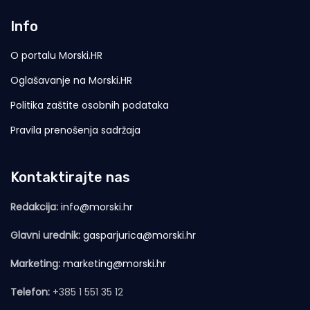
Info
O portalu Morski.HR
Oglašavanje na Morski.HR
Politika zaštite osobnih podataka
Pravila prenošenja sadržaja
Kontaktirajte nas
Redakcija:
info@morski.hr
Glavni urednik:
gasparjurica@morski.hr
Marketing:
marketing@morski.hr
Telefon:
+385 1 551 35 12