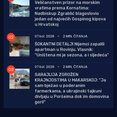
Veličanstven prizor na morskim
vratima prema Kornatima:
Nadbiskup Zgrablić blagoslovio
jedan od najvećih Gospinog kipova
u Hrvatskoj
07 kol. 2026
2 MIN. ČITANJA
ŠOKANTNI DETALJI Nijemci zapalili
apartman u Rovinju. Vlasnik:
"Uništena mi je sezona, a i sljedeća"
07 kol. 2026
2 MIN. ČITANJA
SARAJLIJA ZGROŽEN
KRAJNJOSTIMA U MAKARSKOJ: "Ja
sam bježao u poderanim
farmerkama, a ukrajinski tajkuni
divljaju u Poršeima dok im domovina
gori!"