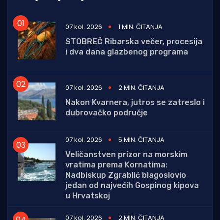
07 kol. 2026
1 MIN. ČITANJA
STOBREČ Ribarska večer, procesija
i dva dana glazbenog programa
07 kol. 2026
2 MIN. ČITANJA
Nakon Kvarnera, jutros se zatreslo i
dubrovačko područje
07 kol. 2026
5 MIN. ČITANJA
Veličanstven prizor na morskim
vratima prema Kornatima:
Nadbiskup Zgrablić blagoslovio
jedan od najvećih Gospinog kipova
u Hrvatskoj
07 kol. 2026
2 MIN. ČITANJA