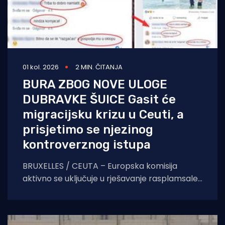
01 kol. 2026
2 MIN. ČITANJA
BURA ZBOG NOVE ULOGE
DUBRAVKE ŠUICE Gasit će
migracijsku krizu u Ceuti, a
prisjetimo se njezinog
kontroverznog istupa
BRUXELLES / CEUTA – Europska komisija
aktivno se uključuje u rješavanje rasplamsale
migracijske krize u španjolskoj enklavi Ceuti.
Odlukom predsjednice EK Ursule