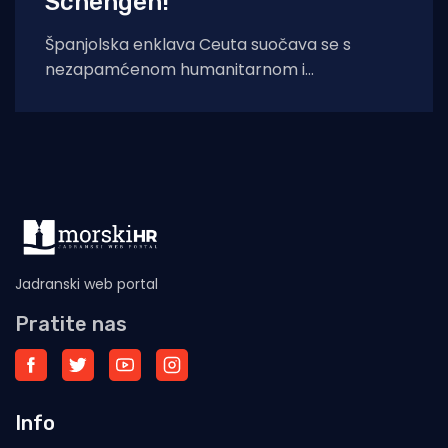
Schengen!
Španjolska enklava Ceuta suočava se s
nezapamćenom humanitarnom i
sigurnosnom krizom nakon što je čak 60.000
migranata s područja
Jadranski web portal
Pratite nas
Info