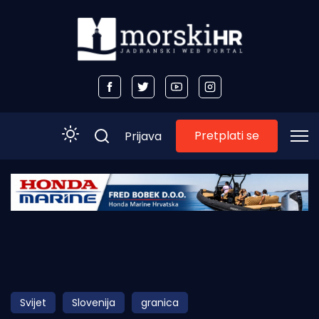
Pretplati se
Prijava
Početna
Morski plus
Morski TV
Obala
Svijet
Slovenija
granica
Otoci