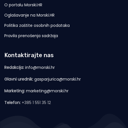
O portalu Morski.HR
Oglašavanje na Morski.HR
Politika zaštite osobnih podataka
Pravila prenošenja sadržaja
Kontaktirajte nas
Redakcija:
info@morski.hr
Glavni urednik:
gasparjurica@morski.hr
Marketing:
marketing@morski.hr
Telefon:
+385 1 551 35 12