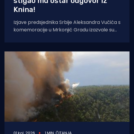
stigao mu oštar odgovor iz
Knina!
Izjave predsjednika Srbije Aleksandra Vučića s
komemoracije u Mrkonjić Gradu izazvale su
val reakcija u hrvatskom političkom vrhu.
Vučić je
01 kol. 2026
1 MIN. ČITANJA