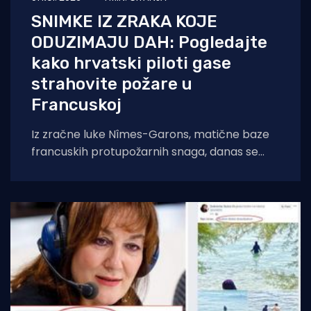
SNIMKE IZ ZRAKA KOJE
ODUZIMAJU DAH: Pogledajte
kako hrvatski piloti gase
strahovite požare u
Francuskoj
Iz zračne luke Nîmes-Garons, matične baze
francuskih protupožarnih snaga, danas se
javio kapetan hrvatske posade Canadaira
bojnik Igor Mindoljević: