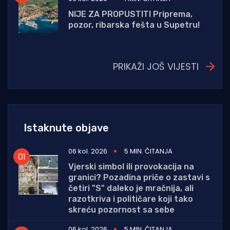
NIJE ZA PROPUSTITI Priprema,
pozor, ribarska fešta u Supetru!
PRIKAŽI JOŠ VIJESTI
Istaknute objave
06 kol. 2026
5 MIN. ČITANJA
Vjerski simbol ili provokacija na
granici? Pozadina priče o zastavi s
četiri "S" daleko je mračnija, ali
razotkriva i političare koji tako
skreću pozornost sa sebe
06 kol. 2026
5 MIN. ČITANJA