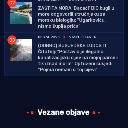
ZAŠTITA MORA 'Bacači' BIO kugli u
more odgovorili stručnjaku za
morsku biologiju: "Ugarkoviću,
nismo šuplja priča"
06 kol. 2026
2 MIN. ČITANJA
(DOBRO) SUSJEDSKE LUDOSTI
Čitatelj: "Postavio je ilegalnu
kanalizacijsku cijev na mojoj parceli
tik iznad mora!" Optuženi susjed:
"Pojma nemam o toj cijevi"
Vezane objave