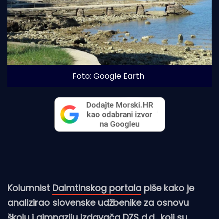
Foto: Google Earth
Kolumnist
Dalmtinskog portala
piše kako je
analizirao slovenske udžbenike za osnovu
školu i gimnaziju izdavača DZS d.d., koji su