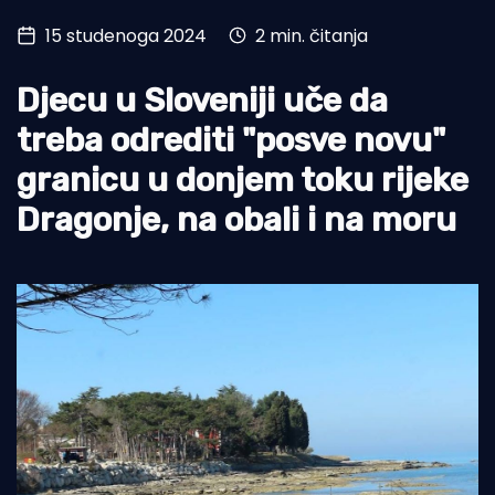
15 studenoga 2024
2 min. čitanja
Turizam i nautika
Pomorstvo
Djecu u Sloveniji uče da
Ribolov
treba odrediti "posve novu"
granicu u donjem toku rijeke
Ekologija
Dragonje, na obali i na moru
Tradicija i kultura