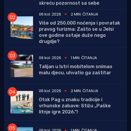
skreću pozornost sa sebe
06 kol. 2026
2 MIN. ČITANJA
Više od 250.000 noćenja i povratak
pravog turizma: Zašto se u Jelsi
ove godine ostaje duže nego
drugdje?
06 kol. 2026
1 MIN. ČITANJA
Talijan u Istri mobitelom snimao
malu djecu, uhvatio ga zaštitar
06 kol. 2026
2 MIN. ČITANJA
Otok Pag u znaku tradicije i
vrhunske zabave: Stižu „Paške
litnje igre 2026.”!
06 kol. 2026
1 MIN. ČITANJA