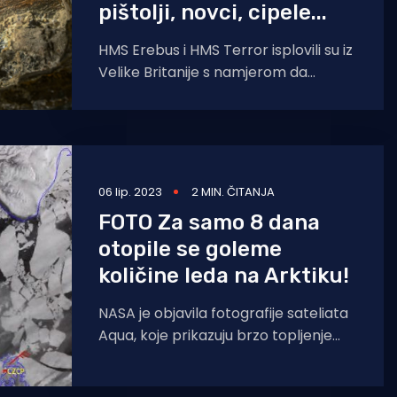
pištolji, novci, cipele...
HMS Erebus i HMS Terror isplovili su iz
Velike Britanije s namjerom da
pronađu Sjeverozapadni prolaz, tj.
način da iz
06 lip. 2023
2 MIN. ČITANJA
FOTO Za samo 8 dana
otopile se goleme
količine leda na Arktiku!
NASA je objavila fotografije sateliata
Aqua, koje prikazuju brzo topljenje
leda na proljetnom suncu u zaljevu
Amundsen na sjeveru Kanade.