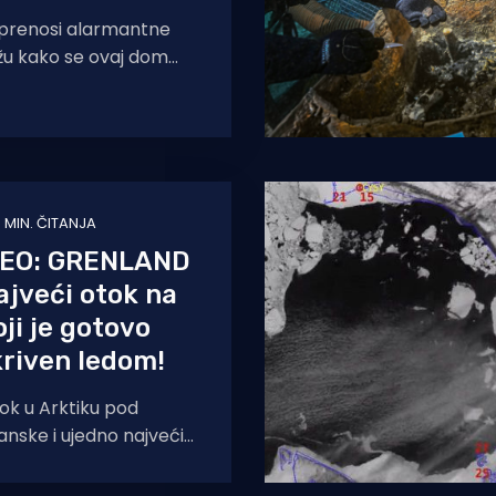
prenosi alarmantne
ažu kako se ovaj dom
eda, tuljana i morževa,
takleničkih plinova
 MIN. ČITANJA
DEO: GRENLAND
najveći otok na
oji je gotovo
ekriven ledom!
ok u Arktiku pod
Danske i ujedno najveći
s 2 166 086 km², te