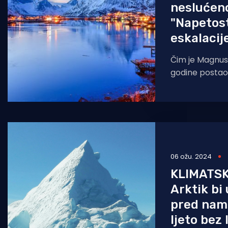
neslućen
"Napetost 
eskalacije
Čim je Magnus
godine postao
gradića na kra
Norveške, već
tjednima
06 ožu. 2024
KLIMATS
Arktik bi
pred nam
ljeto bez 