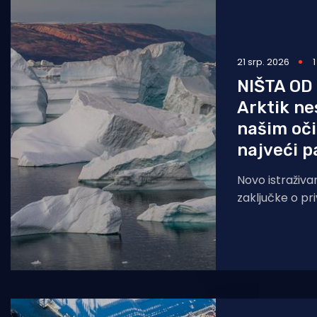
Pomorstvo
Ribolov
21 srp. 2026
Ekologija
NIŠTA OD
Arktik ne
Tradicija i kultura
našim oči
najveći p
Novo istraživa
zaključke o pri
ledenog pokri
Guardian. Prethodno istraživanje,
objavljeno proš