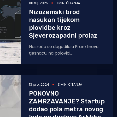
08 ruj. 2025
1 MIN. ČITANJA
Nizozemski brod
nasukan tijekom
plovidbe kroz
Sjeverozapadni prolaz
Nesreća se dogodila u Franklinovu
tjesnacu, na polovici
Sjeverozapadnog prolaza, jedne od
dviju glavnih arktičkih pomorskih
ruta. Teretni brod Thamesborg,
13 pro. 2024
3 MIN. ČITANJA
PONOVNO
ZAMRZAVANJE? Startup
dodao pola metra novog