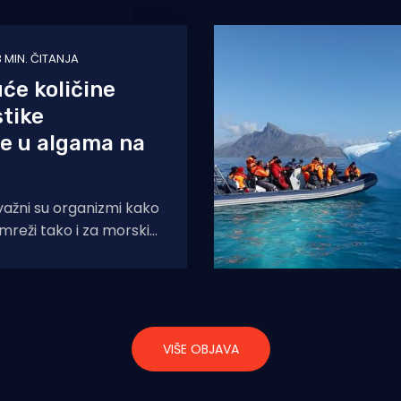
3 MIN. ČITANJA
će količine
tike
e u algama na
važni su organizmi kako
mreži tako i za morski
, ali znanstvenike
ronađene količine
VIŠE OBJAVA