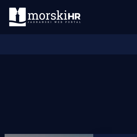
Početna
Morski plus
Morski TV
Obala
Otoci
Turizam i nautika