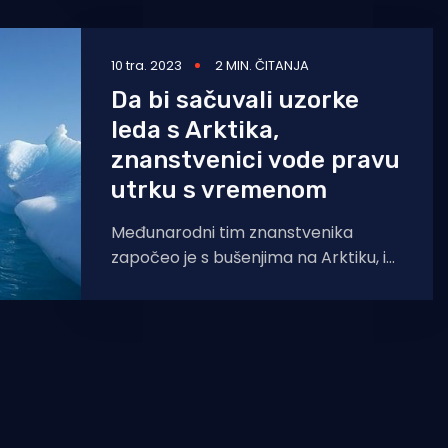
10 tra. 2023
2 MIN. ČITANJA
Da bi sačuvali uzorke
leda s Arktika,
znanstvenici vode pravu
utrku s vremenom
Međunarodni tim znanstvenika
započeo je s bušenjima na Arktiku, i
to radi očuvanja uzoraka leda starog
i do 300 godina,