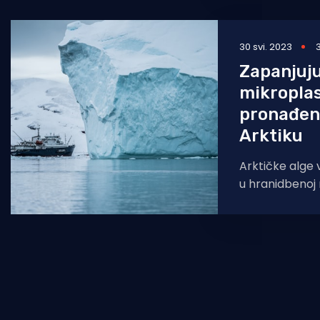
30 svi. 2023
Zapanjuju
mikroplas
pronađen
Arktiku
Arktičke alge 
u hranidbenoj 
život općenito
zabrinjavaju p