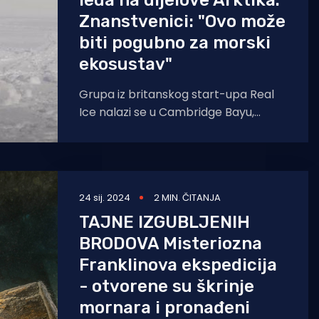
leda na dijelove Arktika.
Znanstvenici: "Ovo može
biti pogubno za morski
ekosustav"
Grupa iz britanskog start-upa Real
Ice nalazi se u Cambridge Bayu,
malenom obalnom selu u Nunavutu,
kako bi pokušala
24 sij. 2024
2 MIN. ČITANJA
TAJNE IZGUBLJENIH
BRODOVA Misteriozna
Franklinova ekspedicija
- otvorene su škrinje
mornara i pronađeni