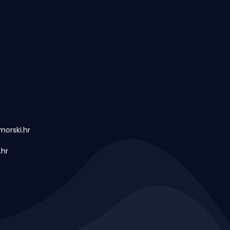
orski.hr
.hr