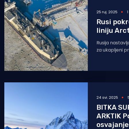
25 ruj. 2025
1
Rusi pokr
liniju Ar
Rusija nastavlj
za ukapljeni pr
Više od godinu
druga proizvo
24 svi. 2025
BITKA SU
ARKTIK Po
osvajanj