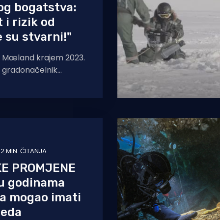
og bogatstva:
i rizik od
 su stvarni!"
 Mæland krajem 2023.
 gradonačelnik
jnjem sjeveru
 su mu u prvim
2 MIN. ČITANJA
KE PROMJENE
 u godinama
a mogao imati
leda