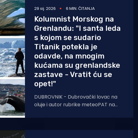
29 sij. 2026
6 MIN. ČITANJA
Kolumnist Morskog na
Grenlandu: "I santa leda
s kojom se sudario
Titanik potekla je
odavde, na mnogim
kućama su grenlandske
zastave - Vratit ću se
opet!"
DUBROVNIK - Dubrovački lovac na
oluje i autor rubrike meteoPAT na
Morskom HR, Daniel Pavlinović već je
dva puta bio na