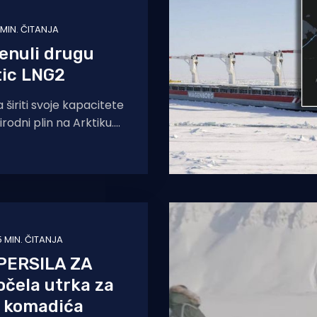
 MIN. ČITANJA
enuli drugu
ctic LNG2
a širiti svoje kapacitete
irodni plin na Arktiku.
 dana nakon što je
dna
5 MIN. ČITANJA
PERSILA ZA
čela utrka za
e komadića