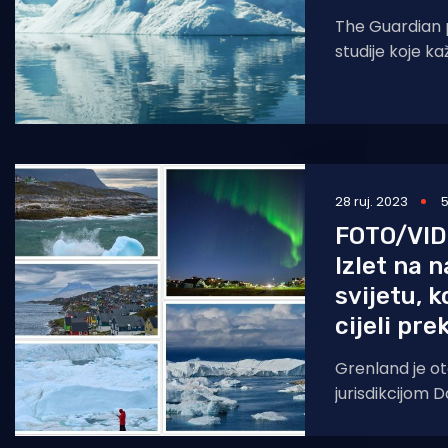
The Guardian 
studije koje k
polarnih medvj
zbog emisije s
28 ruj. 2023
5
FOTO/VI
Izlet na 
svijetu, k
cijeli pr
Grenland je ot
jurisdikcijom 
otok na Zemlji 