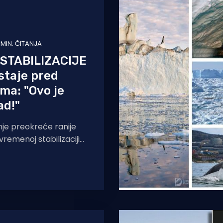
1 MIN. ČITANJA
 STABILIZACIJE
staje pred
ma: "Ovo je
ad!"
nje preokreće ranije
vremenoj stabilizaciji
vača, piše The
log ljeta, pokazalo je