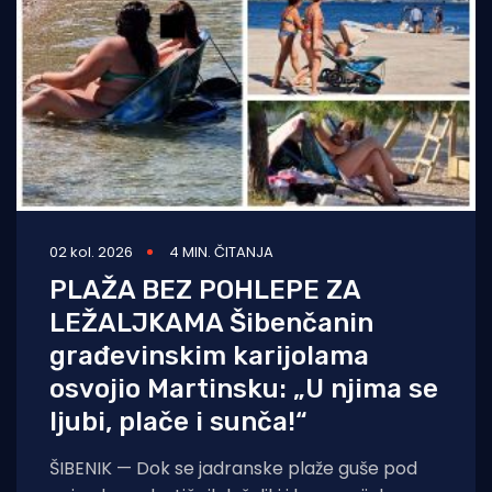
02 kol. 2026
4 MIN. ČITANJA
PLAŽA BEZ POHLEPE ZA
LEŽALJKAMA Šibenčanin
građevinskim karijolama
osvojio Martinsku: „U njima se
ljubi, plače i sunča!“
ŠIBENIK — Dok se jadranske plaže guše pod