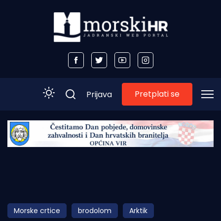
Pretplati se
Prijava
Početna
Morski plus
Morski TV
Obala
Morske crtice
brodolom
Arktik
Otoci