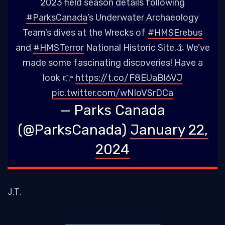
2023 field season details following
#ParksCanada
’s Underwater Archaeology
Team’s dives at the Wrecks of
#HMSErebus
and
#HMSTerror
National Historic Site.⚓ We’ve
made some fascinating discoveries! Have a
look 👉
https://t.co/F8EUaBl6VJ
pic.twitter.com/wNIoVSrDCa
— Parks Canada
(@ParksCanada)
January 22,
2024
J.T.