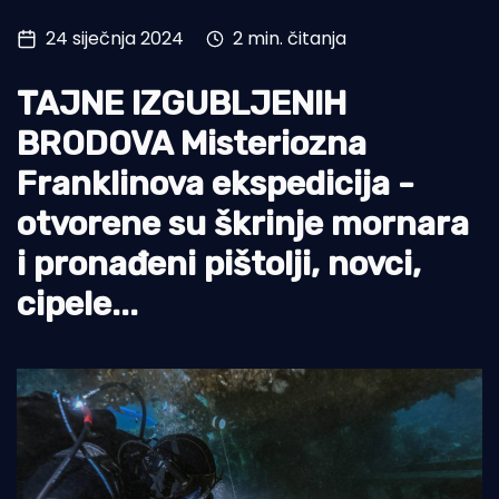
24 siječnja 2024
2 min. čitanja
Turizam i nautika
Pomorstvo
TAJNE IZGUBLJENIH
Ribolov
BRODOVA Misteriozna
Ekologija
Franklinova ekspedicija -
otvorene su škrinje mornara
Tradicija i kultura
i pronađeni pištolji, novci,
cipele...