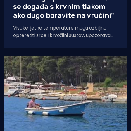
se događa s krvnim tlakom
ako dugo boravite na vrućini"
Visoke ljetne temperature mogu ozbiljno
opteretiti srce i krvožilni sustav, upozorava
kardiologinja dr. Nieca Goldberg iz
zdravstvenog sustava NYU Langone