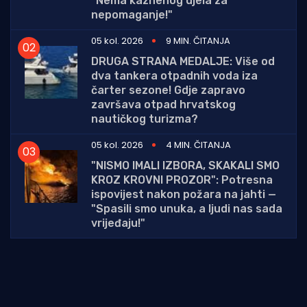
"Nema kaznenog djela za
nepomaganje!"
05 kol. 2026
9 MIN. ČITANJA
DRUGA STRANA MEDALJE: Više od
dva tankera otpadnih voda iza
čarter sezone! Gdje zapravo
završava otpad hrvatskog
nautičkog turizma?
05 kol. 2026
4 MIN. ČITANJA
"NISMO IMALI IZBORA, SKAKALI SMO
KROZ KROVNI PROZOR": Potresna
ispovijest nakon požara na jahti —
"Spasili smo unuka, a ljudi nas sada
vrijeđaju!"