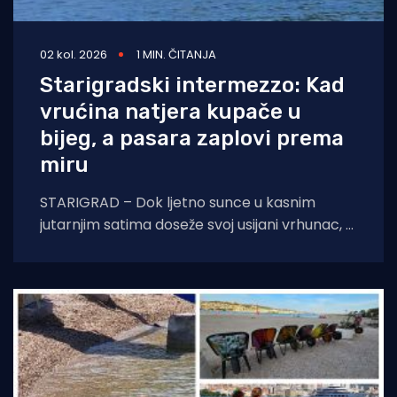
02 kol. 2026
1 MIN. ČITANJA
Starigradski intermezzo: Kad
vrućina natjera kupače u
bijeg, a pasara zaplovi prema
miru
STARIGRAD – Dok ljetno sunce u kasnim
jutarnjim satima doseže svoj usijani vrhunac, a
asfalt na obalnoj prometnici prijeti da će