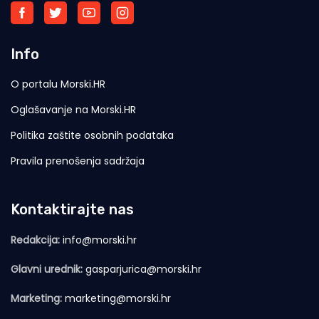
Info
O portalu Morski.HR
Oglašavanje na Morski.HR
Politika zaštite osobnih podataka
Pravila prenošenja sadržaja
Kontaktirajte nas
Redakcija:
info@morski.hr
Glavni urednik:
gasparjurica@morski.hr
Marketing:
marketing@morski.hr