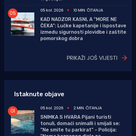
05 kol. 2026
10 MIN. ČITANJA
KAD NADZOR KASNI, A "MORE NE
ČEKA": Lučke kapetanije i ispostave
između sigurnosti plovidbe i zaštite
pomorskog dobra
PRIKAŽI JOŠ VIJESTI
Istaknute objave
05 kol. 2026
2 MIN. ČITANJA
SNIMKA S HVARA Pijani turisti
tonuli, domaći snimalli i smijali se:
"Ne smite tu parkirat" - Policija: