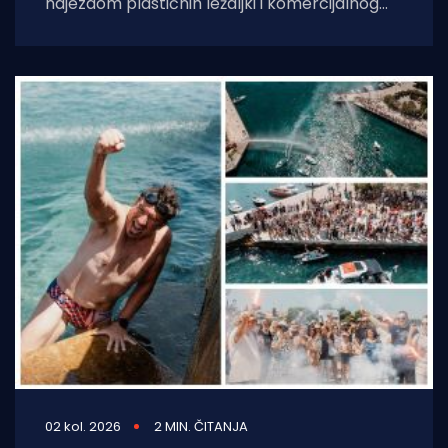
najezdom plastičnih ležaljki i komercijalnog
kiča, šibensko kultno kupalište Martinska nudi
potpuno drukčiju,
02 kol. 2026
2 MIN. ČITANJA