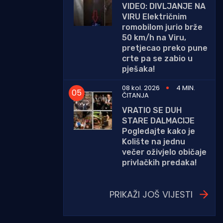
VIDEO: DIVLJANJE NA
VIRU Električnim
romobilom jurio brže
50 km/h na Viru,
pretjecao preko pune
crte pa se zabio u
pješaka!
08 kol. 2026
4 MIN.
ČITANJA
VRATIO SE DUH
STARE DALMACIJE
Pogledajte kako je
Kolište na jednu
večer oživjelo običaje
privlačkih predaka!
PRIKAŽI JOŠ VIJESTI