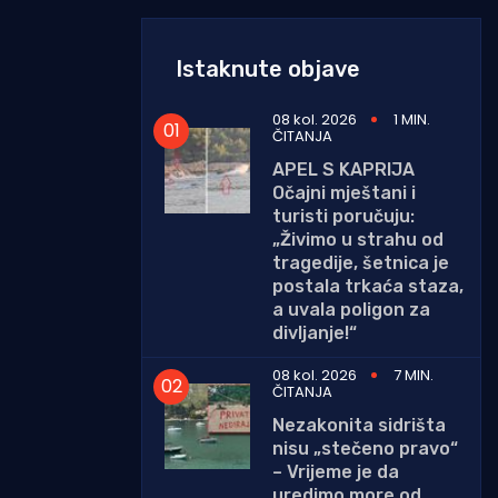
Istaknute objave
08 kol. 2026
1 MIN.
ČITANJA
APEL S KAPRIJA
Očajni mještani i
turisti poručuju:
„Živimo u strahu od
tragedije, šetnica je
postala trkaća staza,
a uvala poligon za
divljanje!“
08 kol. 2026
7 MIN.
ČITANJA
Nezakonita sidrišta
nisu „stečeno pravo“
– Vrijeme je da
uredimo more od