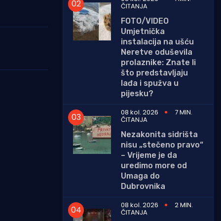
ČITANJA
FOTO/VIDEO
Umjetnička
instalacija na ušću
Neretve oduševila
prolaznike: Znate li
što predstavljaju
lađa i spužva u
pijesku?
08 kol. 2026
7 MIN.
ČITANJA
Nezakonita sidrišta
nisu „stečeno pravo“
– Vrijeme je da
uredimo more od
Umaga do
Dubrovnika
08 kol. 2026
2 MIN.
ČITANJA