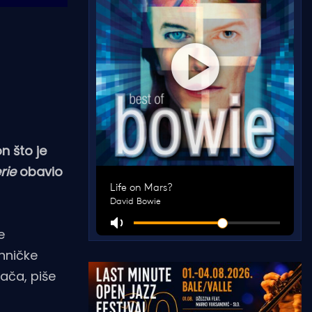
n što je
rie
obavio
e
ehničke
ača, piše