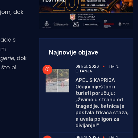
ijom, dok
rade s
nim
Najnovije objave
gerie
, dok
08 kol. 2026
1 MIN.
što bi
ČITANJA
APEL S KAPRIJA
Očajni mještani i
turisti poručuju:
„Živimo u strahu od
tragedije, šetnica je
postala trkaća staza,
a uvala poligon za
divljanje!“
08 kol. 2026
1 MIN.