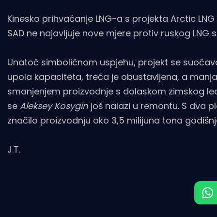
Kinesko prihvaćanje LNG-a s projekta Arctic LNG 
SAD ne najavljuje nove mjere protiv ruskog LNG s
Unatoč simboličnom uspjehu, projekt se suočava 
upola kapaciteta, treća je obustavljena, a manjak
smanjenjem proizvodnje s dolaskom zimskog le
se
Aleksey Kosygin
još nalazi u remontu. S dva p
značilo proizvodnju oko 3,5 milijuna tona godišnj
J.T.