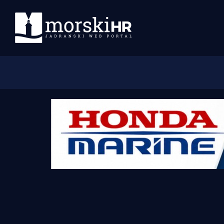
Početna
Morski plus
Morski TV
Obala
Otoci
Turizam i nautika