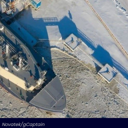
 
Novatek/gCaptain