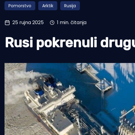
Pomorstvo
Arktik
Rusija
Pomorstvo
Ribolov
25 rujna 2025
1 min. čitanja
Ekologija
Rusi pokrenuli drugu
Tradicija i kultura