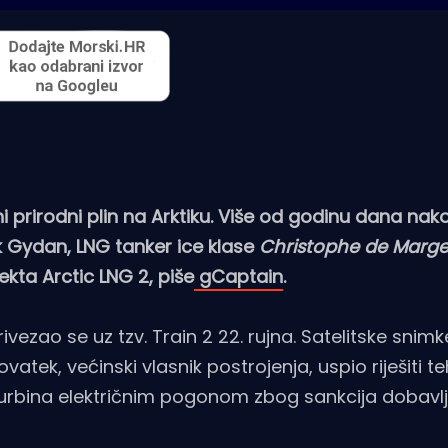
ni prirodni plin na Arktiku. Više od godinu dana nako
 Gydan, LNG tanker ice klase
Christophe de Marge
ekta Arctic LNG 2, piše
gCaptain
.
vezao se uz tzv. Train 2 22. rujna. Satelitske snimk
vatek, većinski vlasnik postrojenja, uspio riješiti t
urbina električnim pogonom zbog sankcija dobavlj