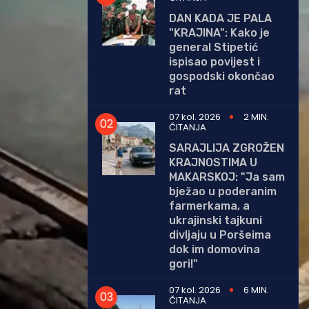
DAN KADA JE PALA
"KRAJINA": Kako je
general Stipetić
ispisao povijest i
gospodski okončao
rat
07 kol. 2026
2 MIN.
ČITANJA
SARAJLIJA ZGROŽEN
KRAJNOSTIMA U
MAKARSKOJ: "Ja sam
bježao u poderanim
farmerkama, a
ukrajinski tajkuni
divljaju u Poršeima
dok im domovina
gori!"
07 kol. 2026
6 MIN.
ČITANJA