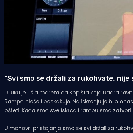
"Svi smo se držali za rukohvate, nij
U luku je ušla mareta od Kopišta koja udara ravno
Rampa pleše i poskakuje. Na iskrcaju je bilo opa
ošteti. Kada smo sve iskrcali rampu smo zatvoril
U manovri pristajanja smo se svi držali za rukoh