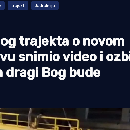
o
trajekt
Jadrolinija
nog trajekta o novom
vu snimio video i ozb
m dragi Bog bude