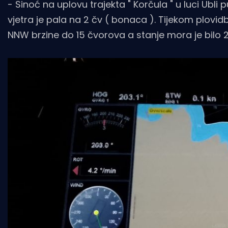
- Sinoć na uplovu trajekta " Korčula " u luci Ubli
vjetra je pala na 2 čv ( bonaca ). Tijekom plovidb
NNW brzine do 15 čvorova a stanje mora je bilo 2