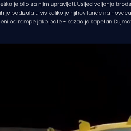
eško je bilo sa njim upravljati. Usljed valjanja brod
ih je podizala u vis koliko je njihov lanac na nosač
olceni od rampe jako pate - kazao je kapetan Dujmov