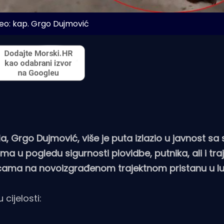
eo: kap. Grgo Dujmović
a, Grgo Dujmović, više je puta izlazio u javnost sa
ma u pogledu sigurnosti plovidbe, putnika, ali i tra
ćama na novoizgrađenom trajektnom pristanu u luc
cijelosti: