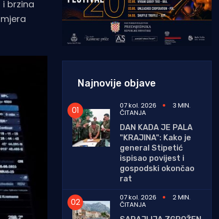
 i brzina
 smjera
Najnovije objave
07 kol. 2026
3 MIN.
ČITANJA
DAN KADA JE PALA
"KRAJINA": Kako je
general Stipetić
ispisao povijest i
gospodski okončao
rat
07 kol. 2026
2 MIN.
ČITANJA