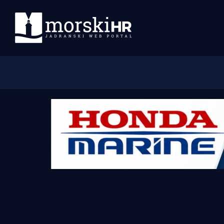
Početna
Morski plus
Morski TV
Obala
Otoci
Turizam i nautika