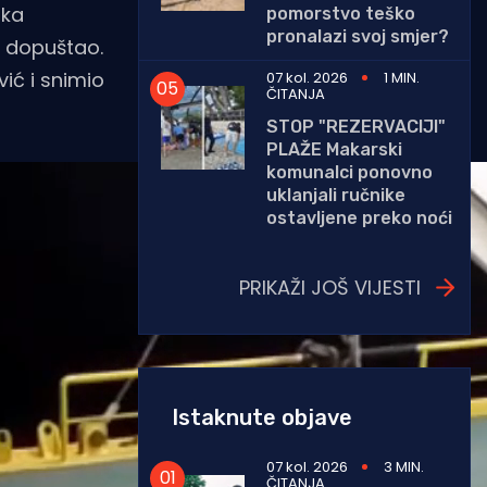
ska
pomorstvo teško
pronalazi svoj smjer?
u dopuštao.
ić i snimio
07 kol. 2026
1 MIN.
ČITANJA
STOP "REZERVACIJI"
PLAŽE Makarski
komunalci ponovno
uklanjali ručnike
ostavljene preko noći
PRIKAŽI JOŠ VIJESTI
Istaknute objave
07 kol. 2026
3 MIN.
ČITANJA