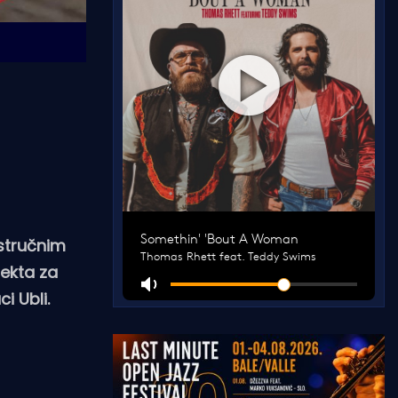
 stručnim
jekta za
i Ubli.