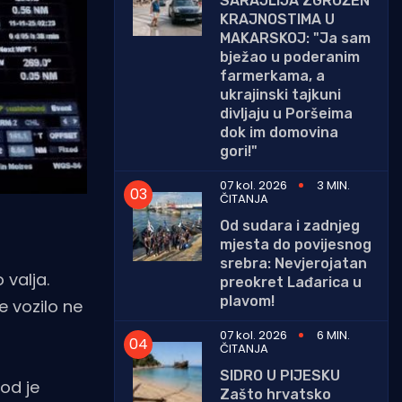
SARAJLIJA ZGROŽEN
KRAJNOSTIMA U
MAKARSKOJ: "Ja sam
bježao u poderanim
farmerkama, a
ukrajinski tajkuni
divljaju u Poršeima
dok im domovina
gori!"
07 kol. 2026
3 MIN.
ČITANJA
Od sudara i zadnjeg
mjesta do povijesnog
srebra: Nevjerojatan
 valja.
preokret Lađarica u
plavom!
e vozilo ne
07 kol. 2026
6 MIN.
ČITANJA
SIDRO U PIJESKU
od je
Zašto hrvatsko