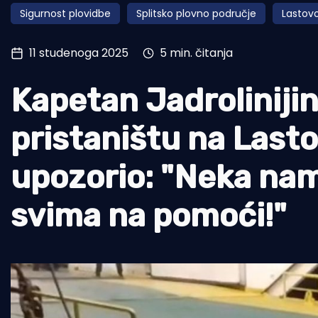
Sigurnost plovidbe
Splitsko plovno područje
Lastov
Pomorstvo
Ribolov
11 studenoga 2025
5 min. čitanja
Ekologija
Kapetan Jadroliniji
Tradicija i kultura
pristaništu na Lasto
upozorio: "Neka na
svima na pomoći!"