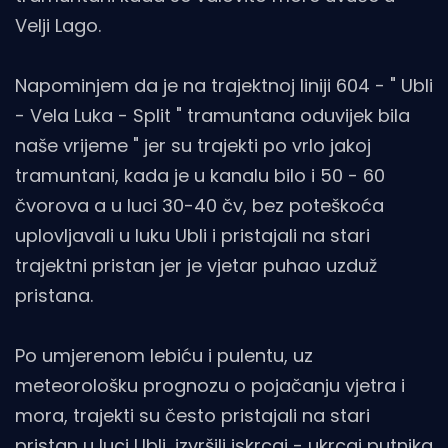
Velji Lago.
Napominjem da je na trajektnoj liniji 604 - " Ubli
- Vela Luka - Split " tramuntana oduvijek bila
naše vrijeme " jer su trajekti po vrlo jakoj
tramuntani, kada je u kanalu bilo i 50 - 60
čvorova a u luci 30-40 čv, bez poteškoća
uplovljavali u luku Ubli i pristajali na stari
trajektni pristan jer je vjetar puhao uzduž
pristana.
Po umjerenom lebiću i pulentu, uz
meteorološku prognozu o pojačanju vjetra i
mora, trajekti su često pristajali na stari
pristan u luci Ubli, izvršili iskrcaj - ukrcaj putnika