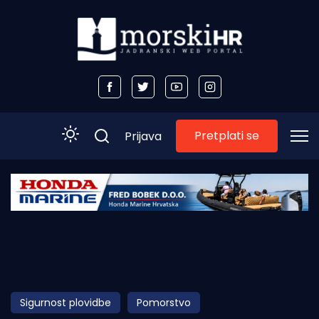
Pretplati se
Prijava
Početna
Morski plus
Morski TV
Obala
Sigurnost plovidbe
Pomorstvo
Otoci