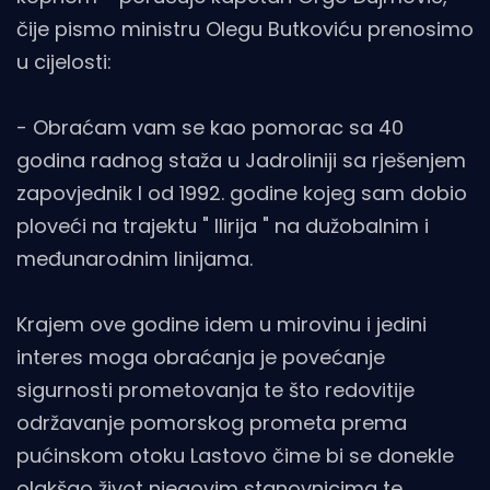
čije pismo ministru Olegu Butkoviću prenosimo
u cijelosti:
- Obraćam vam se kao pomorac sa 40
godina radnog staža u Jadroliniji sa rješenjem
zapovjednik I od 1992. godine kojeg sam dobio
ploveći na trajektu " Ilirija " na dužobalnim i
međunarodnim linijama.
Krajem ove godine idem u mirovinu i jedini
interes moga obraćanja je povećanje
sigurnosti prometovanja te što redovitije
održavanje pomorskog prometa prema
pućinskom otoku Lastovo čime bi se donekle
olakšao život njegovim stanovnicima te