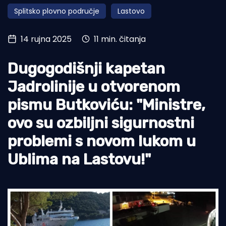
Splitsko plovno područje
Lastovo
Turizam i nautika
Pomorstvo
14 rujna 2025
11 min. čitanja
Ribolov
Dugogodišnji kapetan
Ekologija
Jadrolinije u otvorenom
Tradicija i kultura
pismu Butkoviću: "Ministre,
ovo su ozbiljni sigurnostni
problemi s novom lukom u
Ublima na Lastovu!"