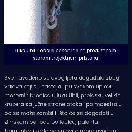
Luka Ubli - obalni bokobran na produženom 
starom trajektnom pristanu
Sve navedeno se ovog ljeta događalo zbog
valova koji su nastajali pri svakom uplovu
motornih brodica u luku Ubli, prolasku velikih
kruzera sa južne strane otoka i po maestralu
pa se može zamisliti što će se događati u
zimskom periodu po lebiću, pulentu i
tramuntani kada se valovito more uvuče u