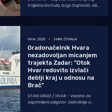
trajekta Korčula, Grgo Dujmović, više
je puta izlazio u javnost sa stručnim
analizama, ali i kritikama koje
09 lis. 2025
3 MIN. ČITANJA
Gradonačelnik Hvara
nezadovoljan micanjem
trajekta Zadar: "Otok
Hvar redovito izvlači
deblji kraj u odnosu na
Brač"
STARI GRAD / HVAR - Vezano za
zaprimljeni odgovor Jadrolinije o
aktualnim rotacijama brodova i