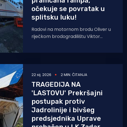
pramčana rampa,
očekuje se povratak u
splitsku luku!
Radovi na motornom brodu Oliver u
riječkom brodogradilištu Viktor
Lenac ušli su u završnu fazu.
Pramčana rampa, prethodno
izrađena u
22 sij. 2026
2 MIN. ČITANJA
TRAGEDIJA NA
'LASTOVU' Prekršajni
postupak protiv
Jadrolinije i bivšeg
predsjednika Uprave