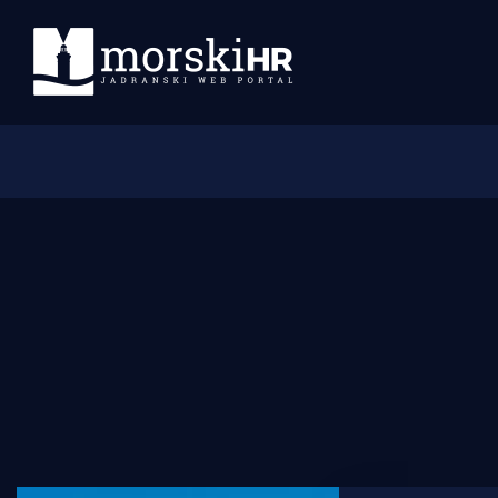
Početna
Morski plus
Morski TV
Obala
Otoci
Turizam i nautika