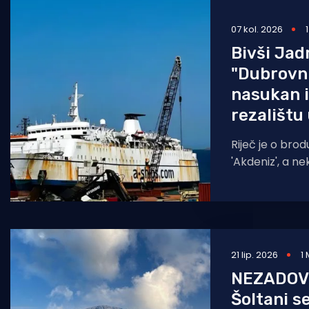
Pomorstvo
07 kol. 2026
Ribolov
Bivši Jadr
"Dubrovni
Ekologija
nasukan i
Tradicija i kultura
rezalištu
Riječ je o brod
'Akdeniz', a ne
'Dubr
21 lip. 2026
1
NEZADOV
Šoltani s