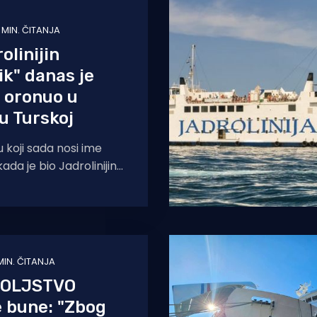
1 MIN. ČITANJA
olinijin
k" danas je
 oronuo u
 u Turskoj
u koji sada nosi ime
kada je bio Jadrolinijin
ovnik'. Nasukao
 MIN. ČITANJA
OLJSTVO
e bune: "Zbog