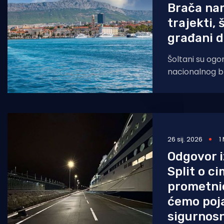
Brača na
trajekti,
građani 
Šoltani su og
nacionalnog b
otoku. Tvrde d
trajektne lini
pritom Šolta
26 sij. 2026
1
Odgovor 
Split o c
prometni
ćemo poj
sigurnosn