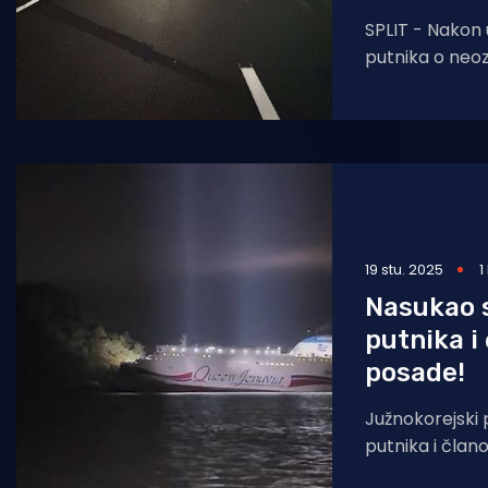
SPLIT - Nakon 
putnika o ne
Jadrolinijinog
kojim je brod
preko linije či
19 stu. 2025
1
Nasukao s
putnika i
posade!
Južnokorejski 
putnika i čla
u srijedu kod