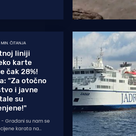
otoka, priopćila je
1 MIN. ČITANJA
noj liniji
eko karte
e čak 28%!
ja: "Za otočno
tvo i javne
tale su
enjene!"
- Građani su nam se
e cijene karata na