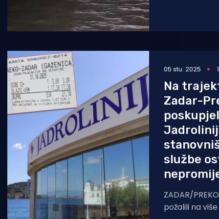
Korejskog polu
05 stu. 2025
Na trajekt
Zadar-Pr
poskupjel
Jadrolini
stanovniš
službe os
nepromij
ZADAR/PREKO 
požalili na viš