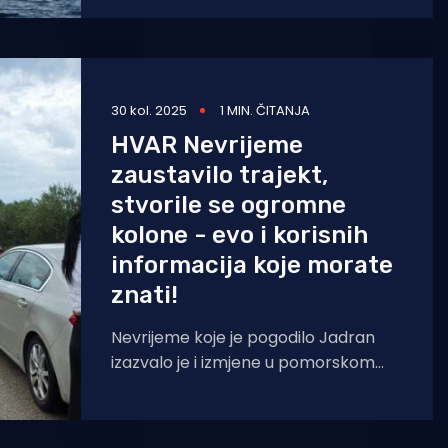
njihovom rasporedu na splitskom
području, a nakon
30 kol. 2025
1 MIN. ČITANJA
HVAR Nevrijeme
zaustavilo trajekt,
stvorile se ogromne
kolone - evo i korisnih
informacija koje morate
znati!
Nevrijeme koje je pogodilo Jadran
izazvalo je i izmjene u pomorskom
prometu. Trajekt na liniji Sućuraj –
Drvenik jutros nije isplovio.