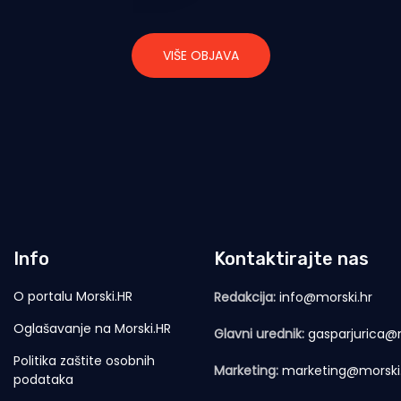
VIŠE OBJAVA
Info
Kontaktirajte nas
O portalu Morski.HR
Redakcija:
info@morski.hr
Oglašavanje na Morski.HR
Glavni urednik:
gasparjurica@m
Politika zaštite osobnih
Marketing:
marketing@morski
podataka