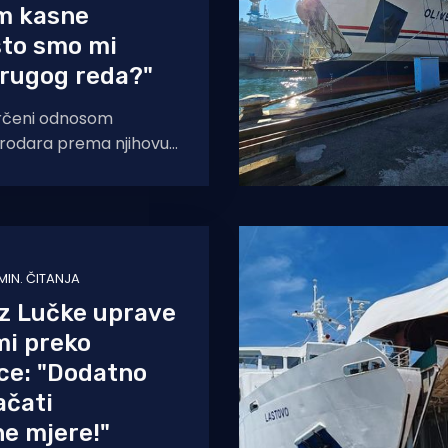
m kasne
 što smo mi
drugog reda?"
orčeni odnosom
rodara prema njihovu
a se pojačavaju
je prema Braču, dok
 MIN. ČITANJA
iz Lučke uprave
imi preko
ce: "Dodatno
ačati
e mjere!"