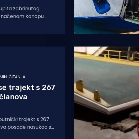
upita zabrinutog
označenom konopu
 trajekta Dalmacija
 dodatno učvršćen
tavog gata,
 MIN. ČITANJA
e trajekt s 267
 članova
putnički trajekt s 267
nova posade nasukao se
 jugozapadnog vrha