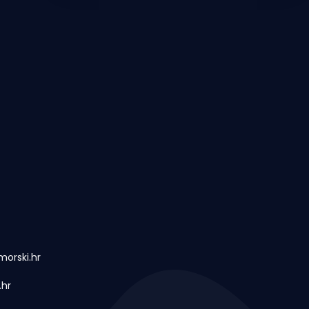
orski.hr
.hr