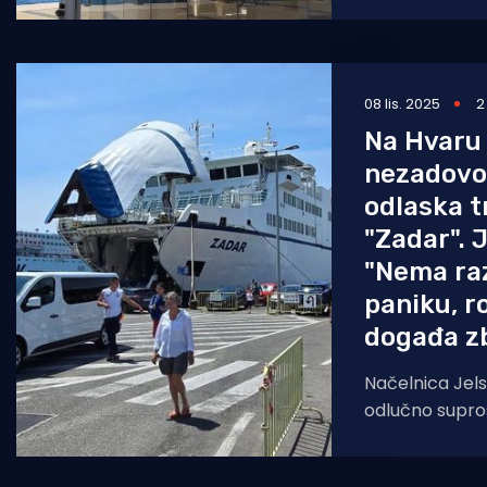
trajektu koji p
najprometnijoj l
08 lis. 2025
2
Na Hvaru
nezadovo
odlaska t
"Zadar". J
"Nema ra
paniku, r
događa z
Načelnica Jels
odlučno suprost
Hvar, tj. Stari
60 dana