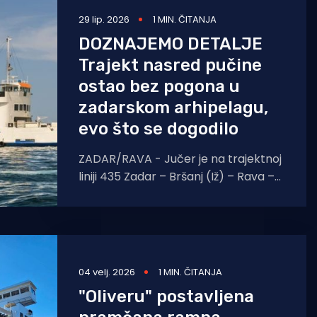
29 lip. 2026
1 MIN. ČITANJA
DOZNAJEMO DETALJE
Trajekt nasred pučine
ostao bez pogona u
zadarskom arhipelagu,
evo što se dogodilo
ZADAR/RAVA - Jučer je na trajektnoj
liniji 435 Zadar – Bršanj (Iž) – Rava –
Mala Rava došlo do manjeg kvara na
Jadrolinijinom
04 velj. 2026
1 MIN. ČITANJA
"Oliveru" postavljena