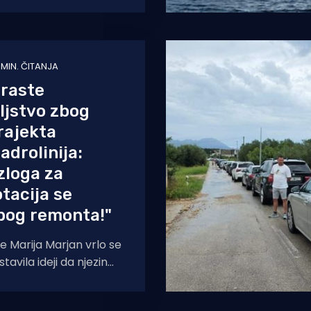
lovi na drugoj
iniji na
 MIN. ČITANJA
 raste
ljstvo zbog
rajekta
adrolinija:
zloga za
otacija se
bog remonta!"
e Marija Marjan vrlo se
avila ideji da njezin
 Grad sa Splitom idućih