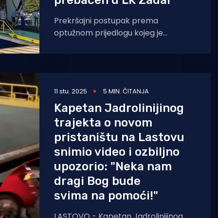
prebačen u LK Zadar
Prekršajni postupak prema
optužnom prijedlogu kojeg je
Ministarstvo mora, prometa i
infrastrukture prošle jeseni podnijelo
protiv Jadrolinije i odgovorne osobe
11 stu. 2025
5 MIN. ČITANJA
Kapetan Jadrolinijinog
trajekta o novom
pristaništu na Lastovu
snimio video i ozbiljno
upozorio: "Neka nam
dragi Bog bude
svima na pomoći!"
LASTOVO - Kapetan Jadrolinijinog