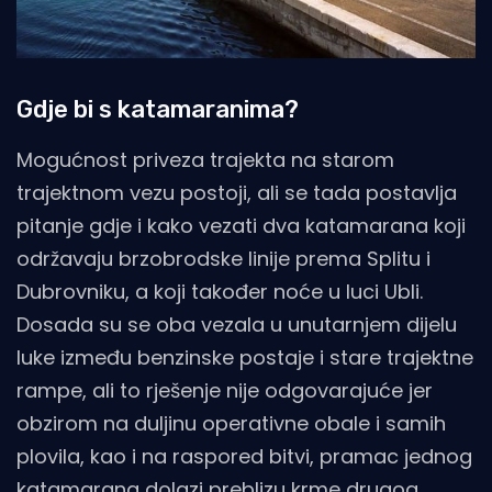
Gdje bi s katamaranima?
Mogućnost priveza trajekta na starom
trajektnom vezu postoji, ali se tada postavlja
pitanje gdje i kako vezati dva katamarana koji
održavaju brzobrodske linije prema Splitu i
Dubrovniku, a koji također noće u luci Ubli.
Dosada su se oba vezala u unutarnjem dijelu
luke između benzinske postaje i stare trajektne
rampe, ali to rješenje nije odgovarajuće jer
obzirom na duljinu operativne obale i samih
plovila, kao i na raspored bitvi, pramac jednog
katamarana dolazi preblizu krme drugog