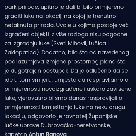
park prirode, upitno je dali bi bilo primjereno
graditi luku na lokaciji na kojoj je trenutno
netaknuta priroda. Uvale u kojima postoje već
izgrađeni objekti iz više razloga nisu pogodne
za izgradnju luke (Sveti Mihovil, Lučica i
Zaklopatica). Dodatno, bilo što od navedenog
podrazumjeva izmjene prostornog plana što
je dugotrajan postupak. Da je odlučeno da se
ide u tom smijeru, umjesto da raspravljamo o
primjerenosti novoizgrađene i uskoro završene
luke, vjerovatno bi smo danas raspravljali o
primjerenosti izmještanja luke na neku drugu
lokaciju, odgovorio je ravnatelj Županijske
lučke uprave Dubrovačko-neretvanske,
kapetan
Antun Banova
.