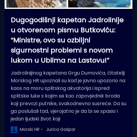
Dugogodišnji kapetan Jadrolinije
u otvorenom pismu Butkoviću:
“Ministre, ovo su ozbiljni
sigurnostni problemi s novom
lukom u Ublima na Lastovu!”
Jadrolinijinog kapetana Grgu Dumovića, čitatelji
Morskog HR upoznali su kad je javno upozorio na
kaos na moru splitskog akvatorija i ispred
splitske luke s kojim se kao zapovjednik broda
koji prevozi putnike, svakodnevno susreće. Da su
ga poslušali tad, vjerojatno je da bi se spasio i
jedan ljudski život koji
Morski HR
Jurica Gašpar