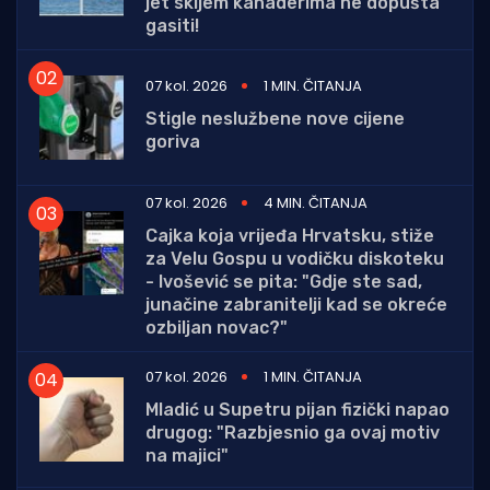
jet skijem kanaderima ne dopušta
gasiti!
07 kol. 2026
1 MIN. ČITANJA
Stigle neslužbene nove cijene
goriva
07 kol. 2026
4 MIN. ČITANJA
Cajka koja vrijeđa Hrvatsku, stiže
za Velu Gospu u vodičku diskoteku
- Ivošević se pita: "Gdje ste sad,
junačine zabranitelji kad se okreće
ozbiljan novac?"
07 kol. 2026
1 MIN. ČITANJA
Mladić u Supetru pijan fizički napao
drugog: "Razbjesnio ga ovaj motiv
na majici"