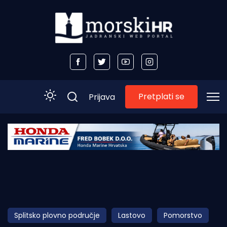
Pretplati se
Prijava
Početna
Morski plus
Morski TV
Obala
Splitsko plovno područje
Lastovo
Pomorstvo
Otoci