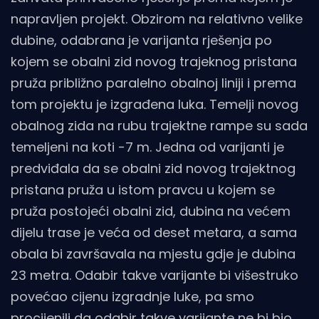
napravljen projekt. Obzirom na relativno velike
dubine, odabrana je varijanta rješenja po
kojem se obalni zid novog trajeknog pristana
pruža približno paralelno obalnoj liniji i prema
tom projektu je izgrađena luka. Temelji novog
obalnog zida na rubu trajektne rampe su sada
temeljeni na koti -7 m. Jedna od varijanti je
predviđala da se obalni zid novog trajektnog
pristana pruža u istom pravcu u kojem se
pruža postojeći obalni zid, dubina na većem
dijelu trase je veća od deset metara, a sama
obala bi završavala na mjestu gdje je dubina
23 metra. Odabir takve varijante bi višestruko
povećao cijenu izgradnje luke, pa smo
procijenili da odabir takve varijante ne bi bio