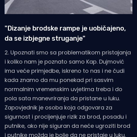
"Dizanje brodske rampe je uobičajeno,
da se izbjegne struganje"
2. Upoznati smo sa problematikom pristajanja
i koliko nam je poznato samo Kap. Dujmović
ima veće primjedbe, iskreno to nas i ne čudi
kada znamo da mu ponekad pri sasvim
normalnim vremenskim uvjetima treba i do
pola sata manevriranja da pristane u luku.
Zapovjednik je osoba koja odgovara za
sigurnost i procijenjuje rizik za brod, posadu i
putnike, ako nije siguran da neće ugroziti brod
i putnike možda je bolje da ne pristaje u luku.