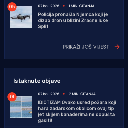
07 kol. 2026
1 MIN. ČITANJA
Policija pronašla Nijemca koji je
dizao dron u blizini Zračne luke
Split
PRIKAŽI JOŠ VIJESTI
Istaknute objave
07 kol. 2026
2 MIN. ČITANJA
IDIOTIZAM Ovako usred požara koji
hara zadarskom okolicom ovaj tip
jet skijem kanaderima ne dopušta
gasiti!