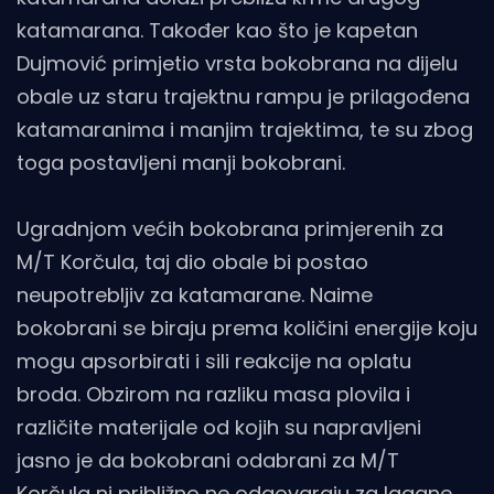
katamarana. Također kao što je kapetan
Dujmović primjetio vrsta bokobrana na dijelu
obale uz staru trajektnu rampu je prilagođena
katamaranima i manjim trajektima, te su zbog
toga postavljeni manji bokobrani.
Ugradnjom većih bokobrana primjerenih za
M/T Korčula, taj dio obale bi postao
neupotrebljiv za katamarane. Naime
bokobrani se biraju prema količini energije koju
mogu apsorbirati i sili reakcije na oplatu
broda. Obzirom na razliku masa plovila i
različite materijale od kojih su napravljeni
jasno je da bokobrani odabrani za M/T
Korčula ni približno ne odgovaraju za lagane