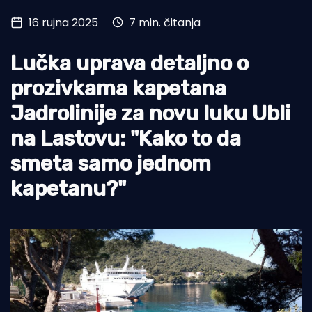
16 rujna 2025
7 min. čitanja
Turizam i nautika
Pomorstvo
Lučka uprava detaljno o
Ribolov
prozivkama kapetana
Jadrolinije za novu luku Ubli
Ekologija
na Lastovu: "Kako to da
Tradicija i kultura
smeta samo jednom
kapetanu?"