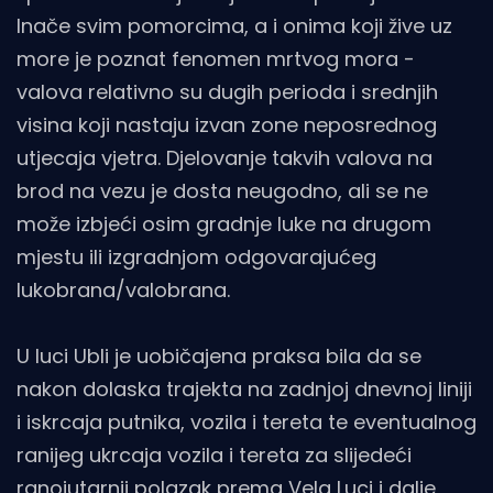
Inače svim pomorcima, a i onima koji žive uz
more je poznat fenomen mrtvog mora -
valova relativno su dugih perioda i srednjih
visina koji nastaju izvan zone neposrednog
utjecaja vjetra. Djelovanje takvih valova na
brod na vezu je dosta neugodno, ali se ne
može izbjeći osim gradnje luke na drugom
mjestu ili izgradnjom odgovarajućeg
lukobrana/valobrana.
U luci Ubli je uobičajena praksa bila da se
nakon dolaska trajekta na zadnjoj dnevnoj liniji
i iskrcaja putnika, vozila i tereta te eventualnog
ranijeg ukrcaja vozila i tereta za slijedeći
ranojutarnji polazak prema Vela Luci i dalje