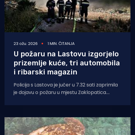
23 ožu. 2026
1 MIN. ČITANJA
U požaru na Lastovu izgorjelo
prizemlje kuće, tri automobila
i ribarski magazin
Policija s Lastova je jučer u 7.32 sati zaprimila
je dojavu o požaru u mjestu Zaklopatica.
Izlaskom vatrogasaca DVD