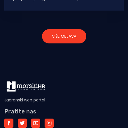
Lastovsko otočje, čija je vrijednost 1.614.598,17
eura
VIŠE OBJAVA
Jadranski web portal
Pratite nas