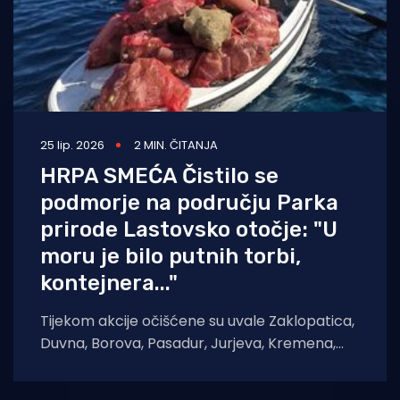
25 lip. 2026
2 MIN. ČITANJA
HRPA SMEĆA Čistilo se
podmorje na području Parka
prirode Lastovsko otočje: "U
moru je bilo putnih torbi,
kontejnera..."
Tijekom akcije očišćene su uvale Zaklopatica,
Duvna, Borova, Pasadur, Jurjeva, Kremena,
Saplun, Dragovoda i Zaglav te luka Ubli. U
akciji