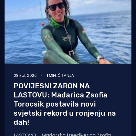
Turizam i nautika
Pomorstvo
Ribolov
Ekologija
Tradicija i kultura
08 kol. 2026
1 MIN. ČITANJA
POVIJESNI ZARON NA
LASTOVU: Mađarica Zsofia
Torocsik postavila novi
svjetski rekord u ronjenju na
dah!
LASTOVO – Mađarska freediverica Zsofia