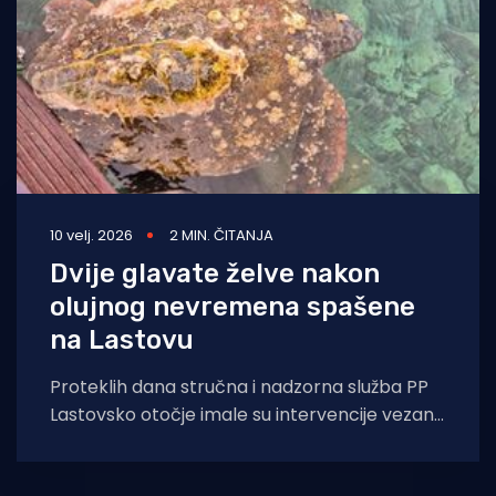
10 velj. 2026
2 MIN. ČITANJA
Dvije glavate želve nakon
olujnog nevremena spašene
na Lastovu
Proteklih dana stručna i nadzorna služba PP
Lastovsko otočje imale su intervencije vezane
uz dvije bolesne i ozlijeđene glavate želve