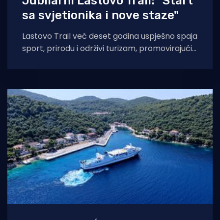
Jubilarni Lastovo Trail: "Start
sa svjetionika i nove staze"
Lastovo Trail već deset godina uspješno spaja
sport, prirodu i održivi turizam, promovirajući
ljepote otoka Lastova kroz jedinstven doživljaj
trčanja.