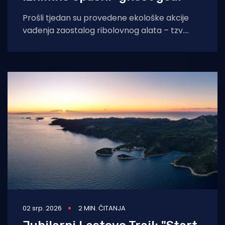
Prošli tjedan su provedene ekološke akcije
vađenja zaostalog ribolovnog alata – tzv.
ghost geara. Riječ je o odbačenim ili
izgubljenim ribolovnim
02 srp. 2026
2 MIN. ČITANJA