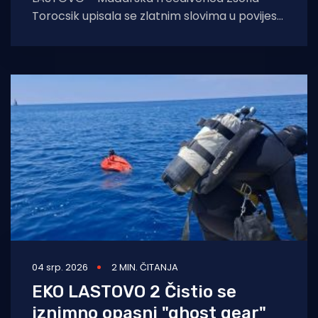
Torocsik upisala se zlatnim slovima u povijest
ronjenja na dah. Na prestižnom natjecanju
AIDA Lastovo Super
04 srp. 2026
2 MIN. ČITANJA
EKO LASTOVO 2 Čistio se
iznimno opasni "ghost gear"