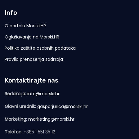
Info
O portalu Morski.HR
Oglašavanje na Morski.HR
Politika zaštite osobnih podataka
Pravila prenošenja sadržaja
Kontaktirajte nas
Redakcija:
info@morski.hr
Glavni urednik:
gasparjurica@morski.hr
Marketing:
marketing@morski.hr
Telefon:
+385 1 551 35 12