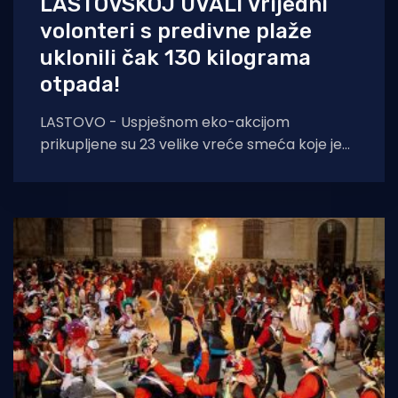
LASTOVSKOJ UVALI Vrijedni
volonteri s predivne plaže
uklonili čak 130 kilograma
otpada!
LASTOVO - Uspješnom eko-akcijom
prikupljene su 23 velike vreće smeća koje je
neodgovornim ponašanjem završilo u prirodi i
ugrožavalo morski