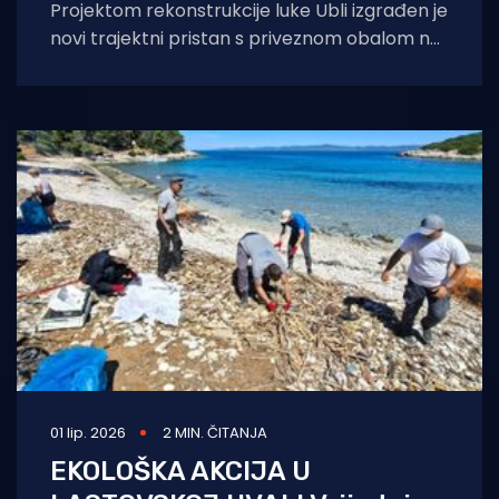
Projektom rekonstrukcije luke Ubli izgrađen je
novi trajektni pristan s priveznom obalom na
sjevernom dijelu uvale u duljini 110 metara
01 lip. 2026
2 MIN. ČITANJA
EKOLOŠKA AKCIJA U