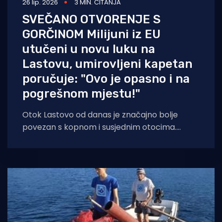
26 lip. 2026
3 MIN. ČITANJA
SVEČANO OTVORENJE S
GORČINOM Milijuni iz EU
utučeni u novu luku na
Lastovu, umirovljeni kapetan
poručuje: "Ovo je opasno i na
pogrešnom mjestu!"
Otok Lastovo od danas je značajno bolje
povezan s kopnom i susjednim otocima.
Uspješnim završetkom II. faze projekta
rekonstrukcije luke