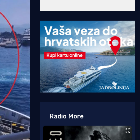
Radio More