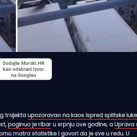
og trajekta
upozoravao na kaos ispred splitske luke
st,
poginuo je ribar
u srpnju ove godine, a
Uprava 
orno matra statistike
i govori da je sve u redu. U