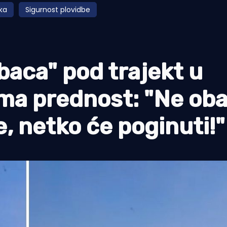
ka
Sigurnost plovidbe
baca" pod trajekt u
zima prednost: "Ne ob
, netko će poginuti!"