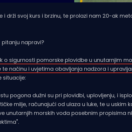
 i drži svoj kurs i brzinu, te prolazi nam 20-ak me
 pitanju napravi?
nik o sigurnosti pomorske plovidbe u unutarnjim m
te načinu i uvjetima obavljanja nadzora i upravlja
 situacije:
tu pogona dužni su pri plovidbi, uplovljenju, i isplo
ičke milje, računajući od ulaza u luke, te u uskim 
ve unutarnjih morskih voda posebnim propisima nij
ektima".