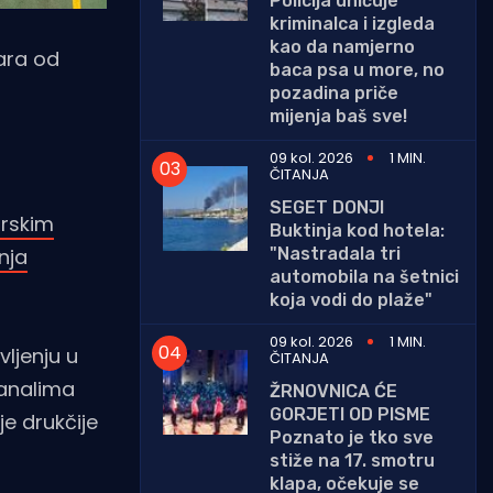
Policija uhićuje
kriminalca i izgleda
kao da namjerno
tara od
baca psa u more, no
pozadina priče
mijenja baš sve!
09 kol. 2026
1 MIN.
ČITANJA
SEGET DONJI
orskim
Buktinja kod hotela:
"Nastradala tri
nja
automobila na šetnici
koja vodi do plaže"
09 kol. 2026
1 MIN.
vljenju u
ČITANJA
kanalima
ŽRNOVNICA ĆE
GORJETI OD PISME
e drukčije
Poznato je tko sve
stiže na 17. smotru
klapa, očekuje se