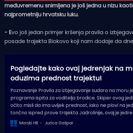
međuvremenu snimljena je još jedna u nizu kaotič
najprometniju hrvatsku luku.
- E
vo još jedan primjer kršenja pravila o izbjeg
posade trajekta Biokovo koji nam dodaje da dn
Pogledajte kako ovaj jedrenjak na 
oduzima prednost trajektu!
Poznavanje Pravila za izbjegavanje sudara na moru je
programa ispita za voditelja brodice. Skiper ovog j
očito misli da ima uvijek prednost, iako ne plovi na je
tončno ispred prove trajekta Jadrolinije, ovaj je jedr
Morski HR
Jurica Gašpar