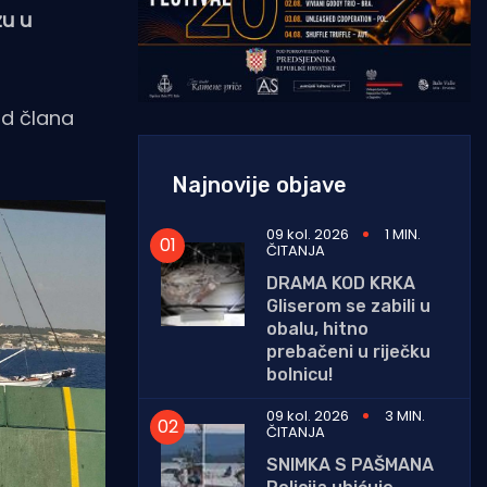
zu u
od člana
Najnovije objave
09 kol. 2026
1 MIN.
ČITANJA
DRAMA KOD KRKA
Gliserom se zabili u
obalu, hitno
prebačeni u riječku
bolnicu!
09 kol. 2026
3 MIN.
ČITANJA
SNIMKA S PAŠMANA