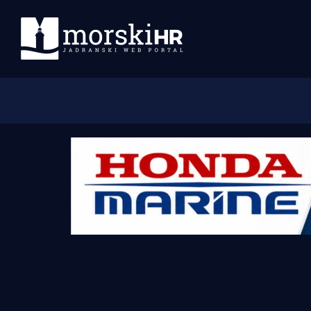
Početna
Morski plus
Morski TV
Obala
Otoci
Turizam i nautika