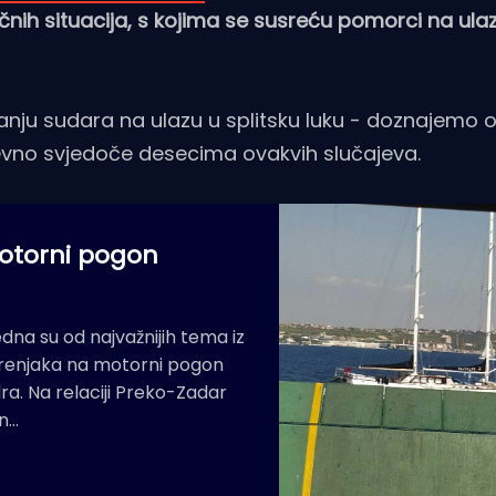
nih situacija, s kojima se susreću pomorci na ula
avanju sudara na ulazu u splitsku luku - doznajemo 
evno svjedoče desecima ovakvih slučajeva.
motorni pogon
dna su od najvažnijih tema iz
edrenjaka na motorni pogon
dra. Na relaciji Preko-Zadar
en…