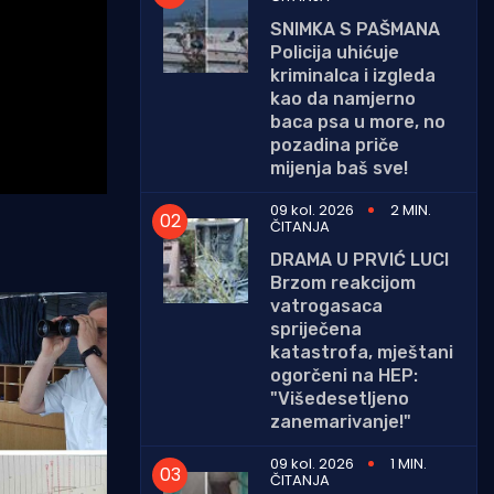
SNIMKA S PAŠMANA
Policija uhićuje
kriminalca i izgleda
kao da namjerno
baca psa u more, no
pozadina priče
mijenja baš sve!
09 kol. 2026
2 MIN.
ČITANJA
DRAMA U PRVIĆ LUCI
Brzom reakcijom
vatrogasaca
spriječena
katastrofa, mještani
ogorčeni na HEP:
"Višedesetljeno
zanemarivanje!"
09 kol. 2026
1 MIN.
ČITANJA