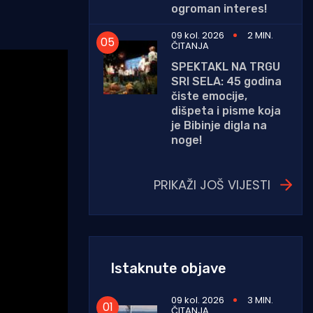
ogroman interes!
09 kol. 2026
2 MIN.
ČITANJA
SPEKTAKL NA TRGU
SRI SELA: 45 godina
čiste emocije,
dišpeta i pisme koja
je Bibinje digla na
noge!
PRIKAŽI JOŠ VIJESTI
Istaknute objave
09 kol. 2026
3 MIN.
ČITANJA