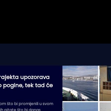
rajekta upozorava
 pogine, tek tad će
m što bi promijenili u svom
 ih pitate što bi danas