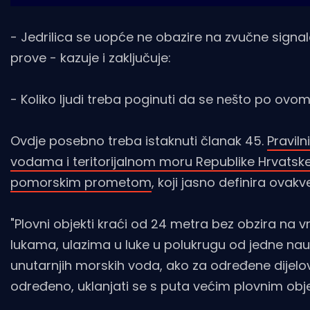
- Jedrilica se uopće ne obazire na zvučne signale
prove - kazuje i zaključuje:
- Koliko ljudi treba poginuti da se nešto po ovom
Ovdje posebno treba istaknuti članak 45.
Pravil
vodama i teritorijalnom moru Republike Hrvatske 
pomorskim prometom
, koji jasno definira ovakve
"Plovni objekti kraći od 24 metra bez obzira na vrs
lukama, ulazima u luke u polukrugu od jedne naut
unutarnjih morskih voda, ako za određene dijelo
određeno, uklanjati se s puta većim plovnim obj