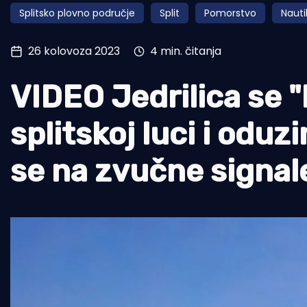
Splitsko plovno područje
Split
Pomorstvo
Nauti
Pomorstvo
Ribolov
26 kolovoza 2023
4 min. čitanja
Ekologija
VIDEO Jedrilica se "
Tradicija i kultura
splitskoj luci i odu
se na zvučne signale