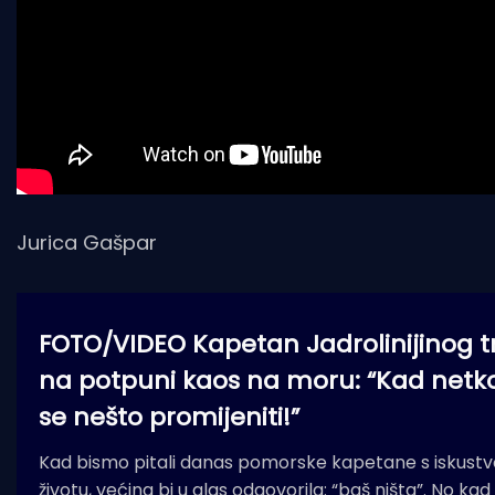
Jurica Gašpar
FOTO/VIDEO Kapetan Jadrolinijinog t
na potpuni kaos na moru: “Kad netko
se nešto promijeniti!”
Kad bismo pitali danas pomorske kapetane s iskustvo
životu, većina bi u glas odgovorila: “baš ništa”. No kad