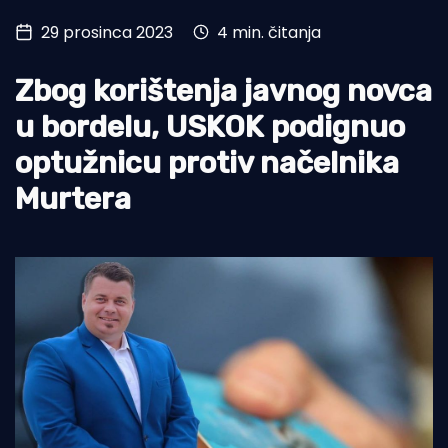
29 prosinca 2023
4 min. čitanja
Turizam i nautika
Pomorstvo
Zbog korištenja javnog novca
Ribolov
u bordelu, USKOK podignuo
optužnicu protiv načelnika
Ekologija
Murtera
Tradicija i kultura