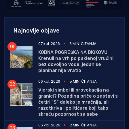
Najnovije objave
07 kol. 2026
3 MIN. ČITANJA
KOBNA POGREŠKA NA BIOKOVU
Krenuli na vrh po paklenoj vrućini
bez dovoljno vode, jedan se
planinar nije vratio
06 kol. 2026
5 MIN. ČITANJA
Vjerski simbol ili provokacija na
granici? Pozadina priče o zastavi s
četiri "S" daleko je mračnija, ali
razotkriva i političare koji tako
skreću pozornost sa sebe
06 kol. 2026
2 MIN. ČITANJA