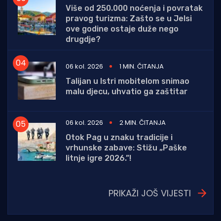
Više od 250.000 noćenja i povratak
pravog turizma: Zašto se u Jelsi
ove godine ostaje duže nego
drugdje?
06 kol. 2026
1 MIN. ČITANJA
Talijan u Istri mobitelom snimao
malu djecu, uhvatio ga zaštitar
06 kol. 2026
2 MIN. ČITANJA
Otok Pag u znaku tradicije i
vrhunske zabave: Stižu „Paške
litnje igre 2026.”!
PRIKAŽI JOŠ VIJESTI