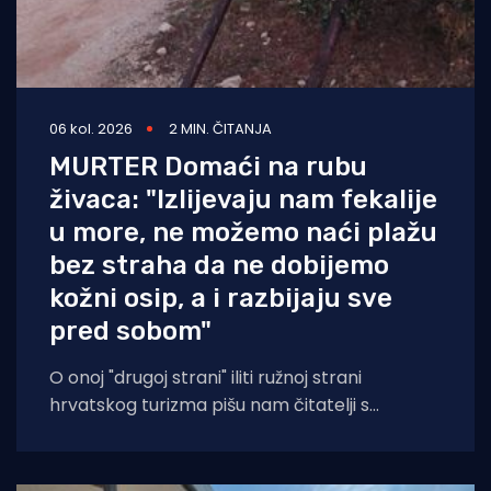
06 kol. 2026
2 MIN. ČITANJA
MURTER Domaći na rubu
živaca: "Izlijevaju nam fekalije
u more, ne možemo naći plažu
bez straha da ne dobijemo
kožni osip, a i razbijaju sve
pred sobom"
O onoj "drugoj strani" iliti ružnoj strani
hrvatskog turizma pišu nam čitatelji s
Murtera koji, kažu, muku muče