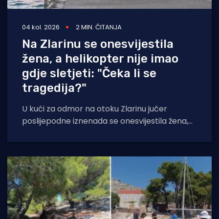
04 kol. 2026
2 MIN. ČITANJA
Na Zlarinu se onesvijestila
žena, a helikopter nije imao
gdje sletjeti: "Čeka li se
tragedija?"
U kući za odmor na otoku Zlarinu jučer
poslijepodne iznenada se onesvijestila žena,
nakon čega je medicinskim helikopterom
prevezena u