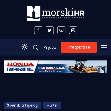
Pretplati se
Prijava
Početna
Morski plus
Morski TV
Obala
Šibenski arhipelag
Murter
Otoci