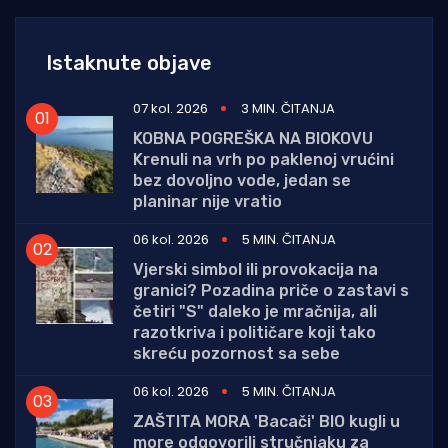
Istaknute objave
07 kol. 2026
3 MIN. ČITANJA
KOBNA POGREŠKA NA BIOKOVU
Krenuli na vrh po paklenoj vrućini
bez dovoljno vode, jedan se
planinar nije vratio
06 kol. 2026
5 MIN. ČITANJA
Vjerski simbol ili provokacija na
granici? Pozadina priče o zastavi s
četiri "S" daleko je mračnija, ali
razotkriva i političare koji tako
skreću pozornost sa sebe
06 kol. 2026
5 MIN. ČITANJA
ZAŠTITA MORA 'Bacači' BIO kugli u
more odgovorili stručnjaku za