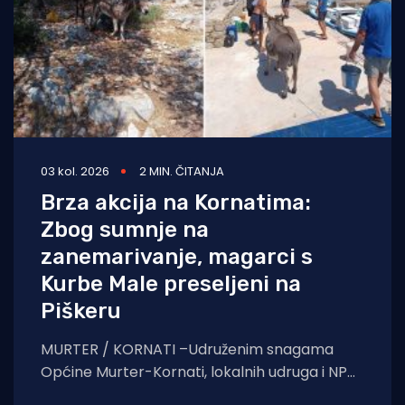
03 kol. 2026
2 MIN. ČITANJA
Brza akcija na Kornatima:
Zbog sumnje na
zanemarivanje, magarci s
Kurbe Male preseljeni na
Piškeru
MURTER / KORNATI –Udruženim snagama
Općine Murter-Kornati, lokalnih udruga i NP
Kornati, napuštenim je životinjama osiguran