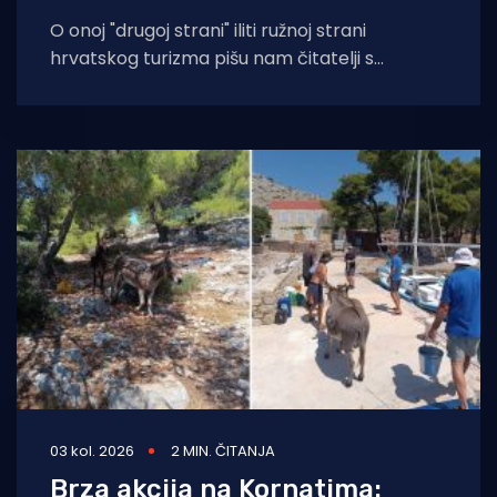
O onoj "drugoj strani" iliti ružnoj strani
hrvatskog turizma pišu nam čitatelji s
Murtera koji, kažu, muku muče
03 kol. 2026
2 MIN. ČITANJA
Brza akcija na Kornatima: