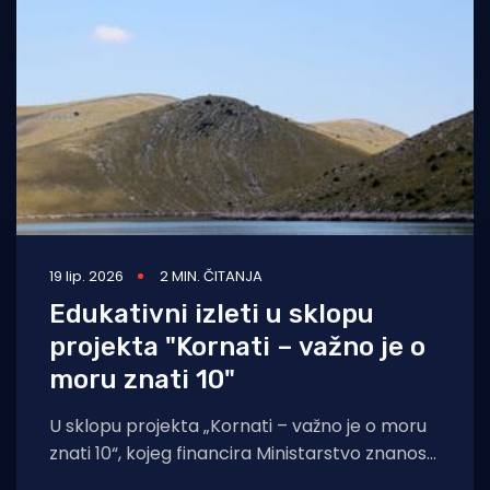
19 lip. 2026
2 MIN. ČITANJA
Edukativni izleti u sklopu
projekta "Kornati – važno je o
moru znati 10"
U sklopu projekta „Kornati – važno je o moru
znati 10“, kojeg financira Ministarstvo znanosti,
obrazovanja i mladih, održana su dva