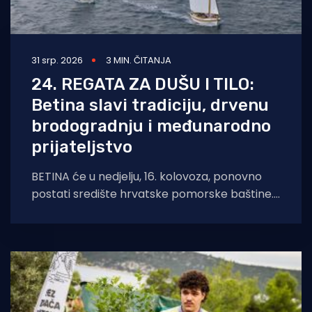
31 srp. 2026
3 MIN. ČITANJA
24. REGATA ZA DUŠU I TILO:
Betina slavi tradiciju, drvenu
brodogradnju i međunarodno
prijateljstvo
BETINA će u nedjelju, 16. kolovoza, ponovno
postati središte hrvatske pomorske baštine.
Održat će se tradicionalna 24. Regata za dušu