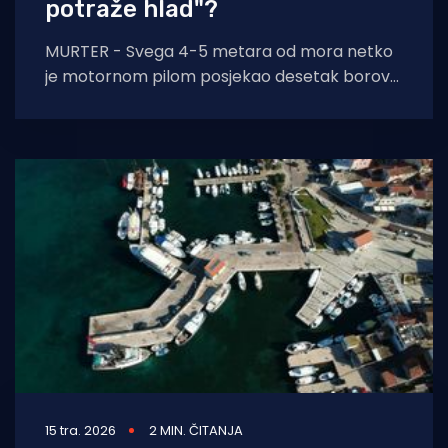
potraže hlad"?
MURTER - Svega 4-5 metara od mora netko
je motornom pilom posjekao desetak borova
koji na plaži Kosirine. - Pretpostavljam da
15 tra. 2026
2 MIN. ČITANJA