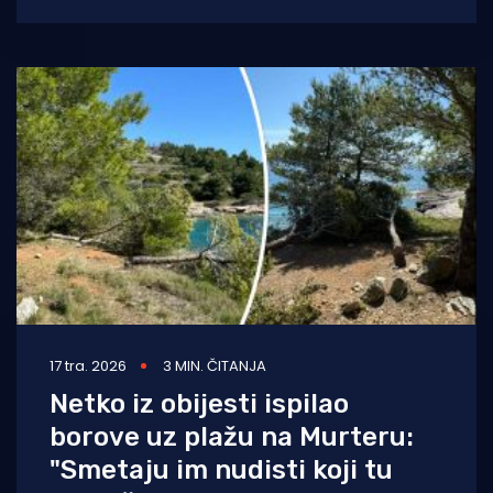
SE, koju je Lučka kapetanija Šibenik predala
Općini
17 tra. 2026
3 MIN. ČITANJA
Netko iz obijesti ispilao
borove uz plažu na Murteru:
"Smetaju im nudisti koji tu