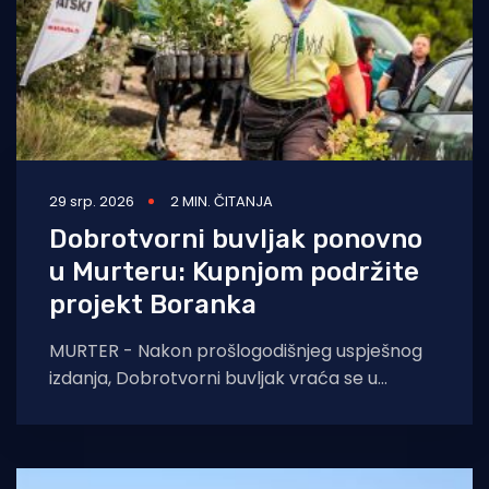
29 srp. 2026
2 MIN. ČITANJA
Dobrotvorni buvljak ponovno
u Murteru: Kupnjom podržite
projekt Boranka
MURTER - Nakon prošlogodišnjeg uspješnog
izdanja, Dobrotvorni buvljak vraća se u
Murter i ove godine, spajajući održivost,
zajedništvo i humanitarni cilj.