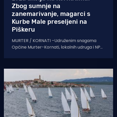
Zbog sumnje na
zanemarivanje, magarci s
Kurbe Male preseljeni na
Piškeru
MURTER / KORNATI –Udruženim snagama
Općine Murter-Kornati, lokalnih udruga i NP
Kornati, napuštenim je životinjama osiguran
novi dom s adekvatnom