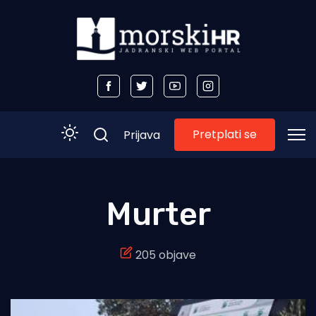
Pretplati se
Prijava
Početna
Murter
Morski plus
205 objave
Morski TV
Obala
Otoci