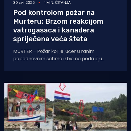
30 svi. 2026
1 MIN. ČITANJA
Pod kontrolom požar na
Murteru: Brzom reakcijom
vatrogasaca i kanadera
spriječena veća šteta
MURTER – Požar koji je jučer u ranim
popodnevnim satima izbio na području
Murtera stavljen je pod kontrolu. Brzom i
koordiniranom