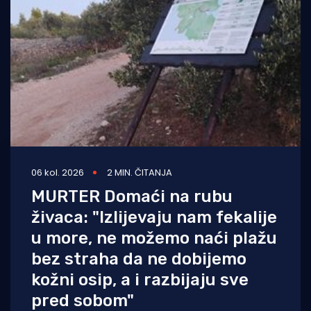
Turizam i nautika
Pomorstvo
Ribolov
Ekologija
Tradicija i kultura
06 kol. 2026
2 MIN. ČITANJA
MURTER Domaći na rubu
živaca: "Izlijevaju nam fekalije
u more, ne možemo naći plažu
bez straha da ne dobijemo
kožni osip, a i razbijaju sve
pred sobom"