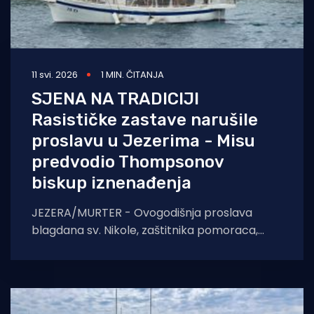
11 svi. 2026
1 MIN. ČITANJA
SJENA NA TRADICIJI
Rasističke zastave narušile
proslavu u Jezerima - Misu
predvodio Thompsonov
biskup iznenađenja
JEZERA/MURTER - Ovogodišnja proslava
blagdana sv. Nikole, zaštitnika pomoraca,
održana 8. svibnja u istoimenoj uvali na otoku
Murteru, ostala je