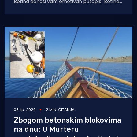
Betina donosi vam emotivan putopis "Betina
– cvit koji ne vene". Prošetajte
03 lip. 2026
2 MIN. ČITANJA
Zbogom betonskim blokovima
na dnu: U Murteru