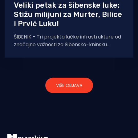
Veliki petak za šibenske luke:
Stižu milijuni za Murter, Bilice
i Prvić Luku!
ŠIBENIK - Tri projekta lučke infrastrukture od
značajne važnosti za Šibensko-kninsku
županiju, u petak će dobiti svoj potpis. Za
rekonstrukciju
VIŠE OBJAVA