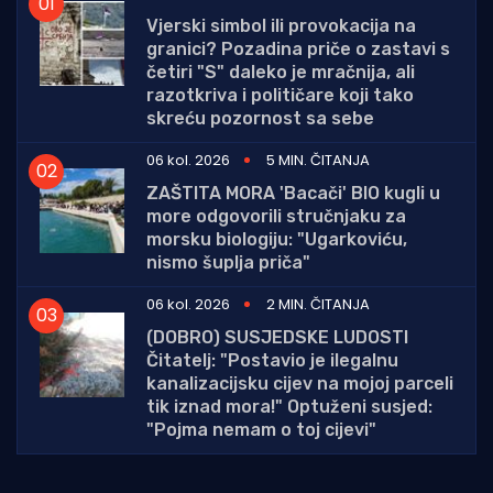
Vjerski simbol ili provokacija na
granici? Pozadina priče o zastavi s
četiri "S" daleko je mračnija, ali
razotkriva i političare koji tako
skreću pozornost sa sebe
06 kol. 2026
5 MIN. ČITANJA
ZAŠTITA MORA 'Bacači' BIO kugli u
more odgovorili stručnjaku za
morsku biologiju: "Ugarkoviću,
nismo šuplja priča"
06 kol. 2026
2 MIN. ČITANJA
(DOBRO) SUSJEDSKE LUDOSTI
Čitatelj: "Postavio je ilegalnu
kanalizacijsku cijev na mojoj parceli
tik iznad mora!" Optuženi susjed:
"Pojma nemam o toj cijevi"