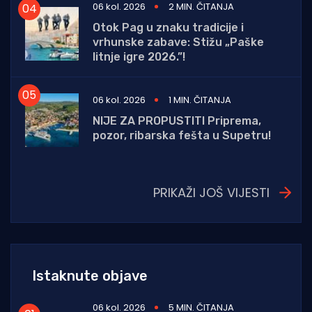
06 kol. 2026
2 MIN. ČITANJA
Otok Pag u znaku tradicije i
vrhunske zabave: Stižu „Paške
litnje igre 2026.”!
06 kol. 2026
1 MIN. ČITANJA
NIJE ZA PROPUSTITI Priprema,
pozor, ribarska fešta u Supetru!
PRIKAŽI JOŠ VIJESTI
Istaknute objave
06 kol. 2026
5 MIN. ČITANJA