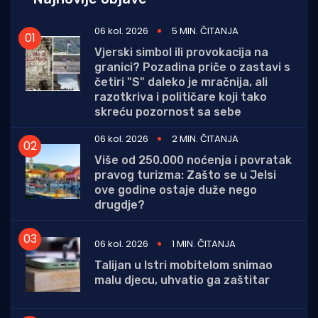
06 kol. 2026
5 MIN. ČITANJA
Vjerski simbol ili provokacija na
granici? Pozadina priče o zastavi s
četiri "S" daleko je mračnija, ali
razotkriva i političare koji tako
skreću pozornost sa sebe
06 kol. 2026
2 MIN. ČITANJA
Više od 250.000 noćenja i povratak
pravog turizma: Zašto se u Jelsi
ove godine ostaje duže nego
drugdje?
06 kol. 2026
1 MIN. ČITANJA
Talijan u Istri mobitelom snimao
malu djecu, uhvatio ga zaštitar