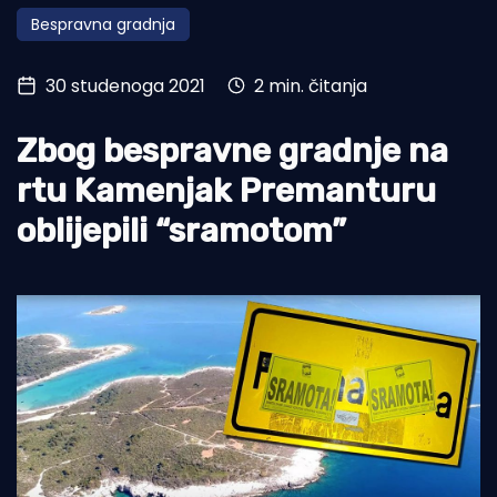
Bespravna gradnja
Turizam i nautika
Pomorstvo
30 studenoga 2021
2 min. čitanja
Ribolov
Zbog bespravne gradnje na
Ekologija
rtu Kamenjak Premanturu
Tradicija i kultura
oblijepili “sramotom”