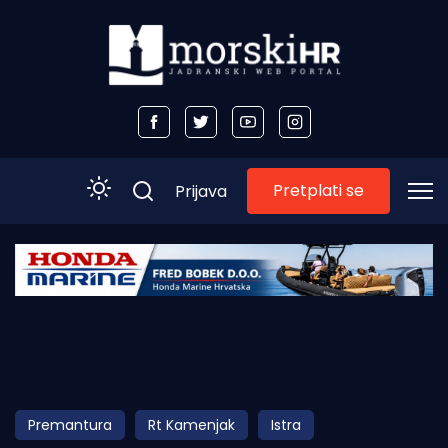
Pretplati se
Prijava
Početna
Morski plus
Morski TV
Obala
Premantura
Rt Kamenjak
Istra
Otoci