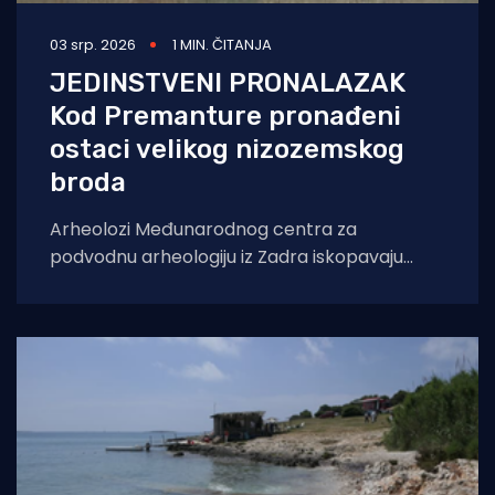
03 srp. 2026
1 MIN. ČITANJA
JEDINSTVENI PRONALAZAK
Kod Premanture pronađeni
ostaci velikog nizozemskog
broda
Arheolozi Međunarodnog centra za
podvodnu arheologiju iz Zadra iskopavaju
ostatke brodoloma velikog jedrenjaka s
topovima kod rta Franina. Kod malog