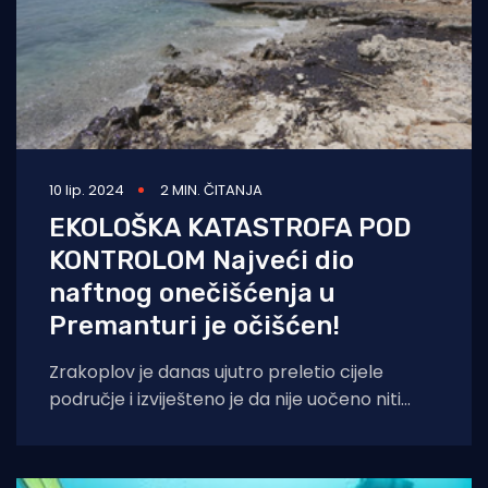
10 lip. 2024
2 MIN. ČITANJA
EKOLOŠKA KATASTROFA POD
KONTROLOM Najveći dio
naftnog onečišćenja u
Premanturi je očišćen!
Zrakoplov je danas ujutro preletio cijele
područje i izviješteno je da nije uočeno niti
jedno onečišćenje. Na današnjoj konferenciji
za