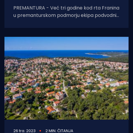
PREMANTURA - Već tri godine kod rta Franina
u premanturskom podmorju ekipa podvodnih
arheologa i tehničkih ronioca u organizaciji
Međunarodnog centra
26 tra. 2023
2 MIN. ČITANJA