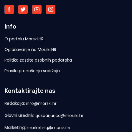
Info
O portalu Morski.HR
Oglašavanje na Morski.HR
Politika zaštite osobnih podataka
Pravila prenošenja sadržaja
Kontaktirajte nas
Redakcija:
info@morski.hr
Glavni urednik:
gasparjurica@morski.hr
Marketing:
marketing@morski.hr