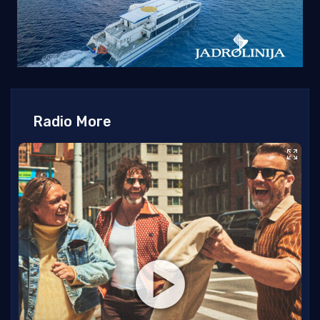
Radio More