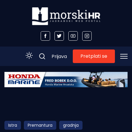
Pretplati se
Prijava
Početna
Morski plus
Morski TV
Obala
Istra
Premantura
gradnja
Otoci