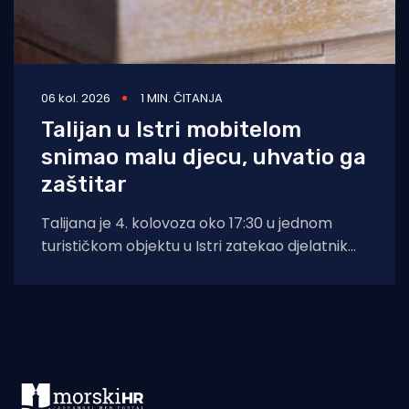
06 kol. 2026
1 MIN. ČITANJA
Talijan u Istri mobitelom
snimao malu djecu, uhvatio ga
zaštitar
Talijana je 4. kolovoza oko 17:30 u jednom
turističkom objektu u Istri zatekao djelatnik
zaštitarske tvrtke dok je mobitelom