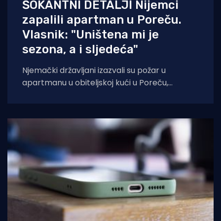
ŠOKANTNI DETALJI Nijemci
zapalili apartman u Poreču.
Vlasnik: "Uništena mi je
sezona, a i sljedeća"
Njemački državljani izazvali su požar u
apartmanu u obiteljskoj kući u Poreču,
pokazao je policijski očevid. U vatri je uništen