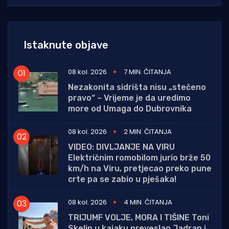
Istaknute objave
08 kol. 2026
7 MIN. ČITANJA
Nezakonita sidrišta nisu „stečeno
pravo“ – Vrijeme je da uredimo
more od Umaga do Dubrovnika
08 kol. 2026
2 MIN. ČITANJA
VIDEO: DIVLJANJE NA VIRU
Električnim romobilom jurio brže 50
km/h na Viru, pretjecao preko pune
crte pa se zabio u pješaka!
08 kol. 2026
4 MIN. ČITANJA
TRIJUMF VOLJE, MORA I TIŠINE Toni
Skelin u kajaku preveslao Jadran i