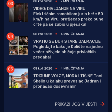
08 kol. 2026
2 MIN. ČITANJA
VIDEO: DIVLJANJE NA VIRU
Električnim romobilom jurio brže 50
km/h na Viru, pretjecao preko pune
crte pa se zabio u pješaka!
08 kol. 2026
4 MIN. ČITANJA
VRATIO SE DUH STARE DALMACIJE
Pogledajte kako je Kolište na jednu
večer oživjelo običaje privlačkih
predaka!
08 kol. 2026
4 MIN. ČITANJA
TRIJUMF VOLJE, MORA I TIŠINE Toni
Skelin u kajaku preveslao Jadran i
pronašao duševni mir
PRIKAŽI JOŠ VIJESTI