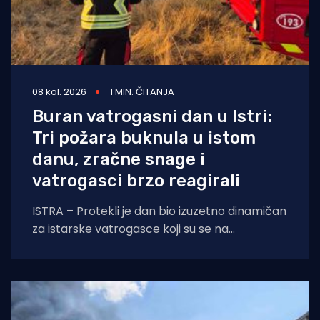
08 kol. 2026
1 MIN. ČITANJA
Buran vatrogasni dan u Istri:
Tri požara buknula u istom
danu, zračne snage i
vatrogasci brzo reagirali
ISTRA – Protekli je dan bio izuzetno dinamičan
za istarske vatrogasce koji su se na
otvorenom prostoru borili s tri požara,