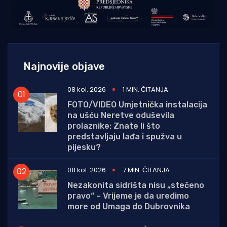
Najnovije objave
08 kol. 2026
1 MIN. ČITANJA
FOTO/VIDEO Umjetnička instalacija
na ušću Neretve oduševila
prolaznike: Znate li što
predstavljaju lađa i spužva u
pijesku?
08 kol. 2026
7 MIN. ČITANJA
Nezakonita sidrišta nisu „stečeno
pravo“ – Vrijeme je da uredimo
more od Umaga do Dubrovnika