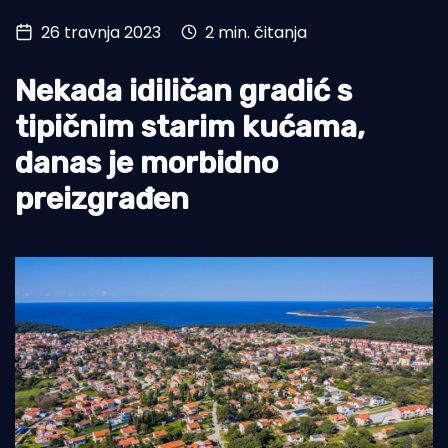
26 travnja 2023
2 min. čitanja
Turizam i nautika
Pomorstvo
Nekada idiličan gradić s
Ribolov
tipičnim starim kućama,
danas je morbidno
Ekologija
preizgrađen
Tradicija i kultura