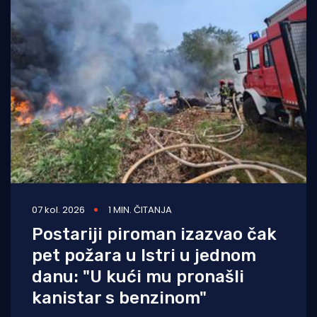
07 kol. 2026
1 MIN. ČITANJA
Postariji piroman izazvao čak
pet požara u Istri u jednom
danu: "U kući mu pronašli
kanistar s benzinom"