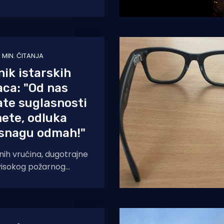
ena
1 MIN. ČITANJA
ik istarskih
ca: "Od nas
te suglasnosti
ete, odluka
 snagu odmah!"
ih vrućina, dugotrajne
o visokog požarnog
Vatrogasna zajednica
je donijela je
povijed kojom se