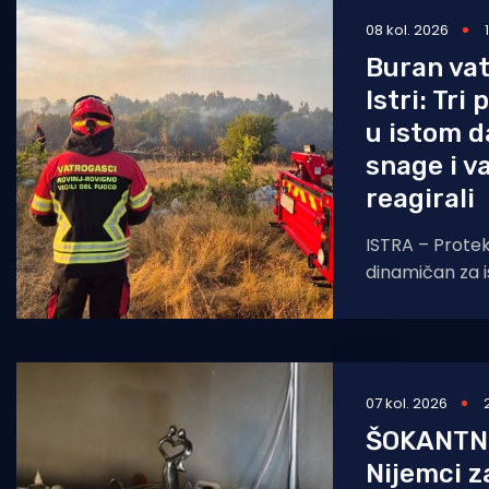
08 kol. 2026
Pomorstvo
Buran vat
Ribolov
Istri: Tri
Ekologija
u istom d
snage i v
Tradicija i kultura
reagirali
ISTRA – Protekl
dinamičan za 
koji su se na 
borili s tri pož
07 kol. 2026
ŠOKANTNI
Nijemci za