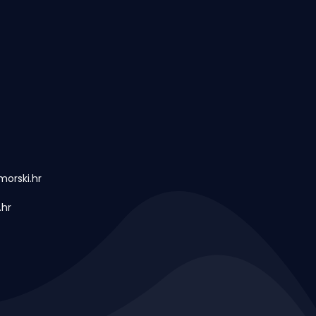
orski.hr
.hr