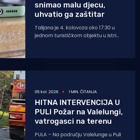
snimao malu djecu,
uhvatio ga zaštitar
Talijana je 4. kolovoza oko 17:30 u
jednom turističkom objektu u Istri
zatekao djelatnik zaštitarske tvrtke
dok je mobitelom
05 kol. 2026
1 MIN. ČITANJA
HITNA INTERVENCIJA U
PULI Požar na Valelungi,
vatrogasci na terenu
PULA – Na području Valelunge u Puli