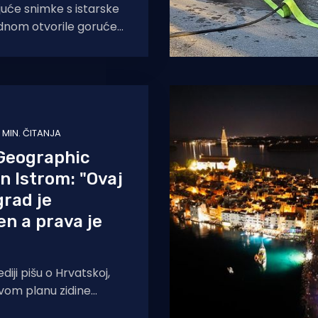
uće snimke s istarske
ednom otvorile goruće
osti na moru tijekom
. Naime, duž
1 MIN. ČITANJA
 Geographic
n Istrom: "Ovaj
grad je
en a prava je
iji pišu o Hrvatskoj,
vom planu zidine
pune ulice Splita ili