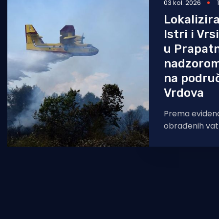
03 kol. 2026
Lokalizir
Istri i Vr
u Prapatn
nadzorom
na podru
Vrdova
Prema evidenci
obrađenih vatr
sustavu za up
intervencijam
razdoblju zabil
vatrogasna