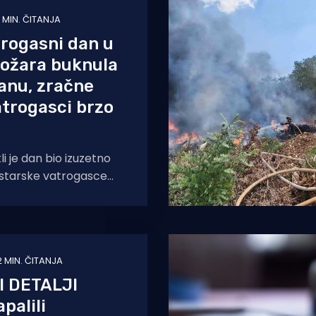
1 MIN. ČITANJA
rogasni dan u
 požara buknula
anu, zračne
atrogasci brzo
i je dan bio izuzetno
istarske vatrogasce
otvorenom prostoru
ara,
2 MIN. ČITANJA
 DETALJI
palili