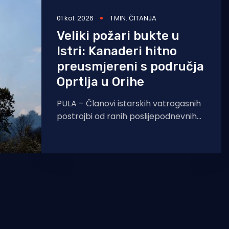
01 kol. 2026
1 MIN. ČITANJA
Veliki požari bukte u
Istri: Kanaderi hitno
preusmjereni s područja
Oprtlja u Orihe
PULA – Članovi istarskih vatrogasnih
postrojbi od ranih poslijepodnevnih
sati bore se s vatrenom stihijom na
više lokacija u županiji, a