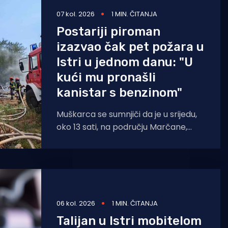
07 kol. 2026
1 MIN. ČITANJA
Postariji piroman
izazvao čak pet požara u
Istri u jednom danu: "U
kući mu pronašli
kanistar s benzinom"
Muškarca se sumnjiči da je u srijedu,
oko 13 sati, na području Marčane,
između Malih Vareški i Krnice, izazvao
požar
06 kol. 2026
1 MIN. ČITANJA
Talijan u Istri mobitelom