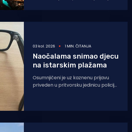
najromantičnijih ljetnih večeri. Prema
predaji, upravo te
03 kol. 2026
1 MIN. ČITANJA
Naočalama snimao djecu
na istarskim plažama
Osumnjičeni je uz kaznenu prijavu
priveden u pritvorsku jedinicu policije
zbog snimanja djece. Policija je
dovršila kriminalističko istraživanje
nad 65-