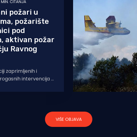
1 MIN. ČITANJA
ani požari u
sima, požarište
ici pod
, aktivan požar
čju Ravnog
ji zaprimljenih i
ogasnih intervencija u
ravljanje vatrogasnim
a, u navedenom
ježena je 131
VIŠE OBJAVA