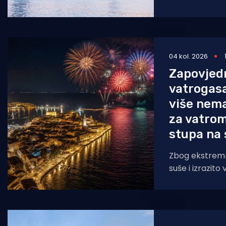
pak party-sc
04 kol. 2026
Zapovjedn
vatrogasa
više nema
za vatrom
stupa na
Zbog ekstremn
suše i izrazit
opterećenja, 
Istarske župani
izvanrednu za