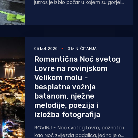
jutros je izbio požar u kojem su gorjeli
trava i nisko raslinje. Dojava o
05 kol. 2026
3 MIN. ČITANJA
Romantična Noć svetog
Lovre na rovinjskom
Velikom molu -
besplatna vožnja
batanom, nježne
melodije, poezija i
izložba fotografija
ROVINJ - Noć svetog Lovre, poznata i
kao Noć zvijezda padalica, jedna je od