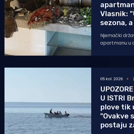
apartman
Vlasnik: 
sezona, a 
Njemački državl
apartmanu u ob
Poreču, pokazao
vatri je unište
05 kol. 2026
UPOZORE
U ISTRI Br
plove tik
"Ovakve s
postaju z