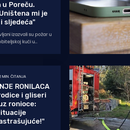
 u Poreču.
"Uništena mi je
i sljedeća"
jani izazvali su požar u
iteljskoj kući u
 je policijski očevid. U
n
2 MIN. ČITANJA
NJE RONILACA
odice i gliseri
 uz ronioce:
ituacije
astrašujuće!"