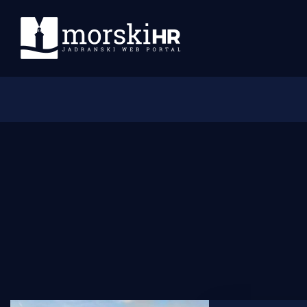
Početna
Morski plus
Morski TV
Obala
Otoci
Turizam i nautika