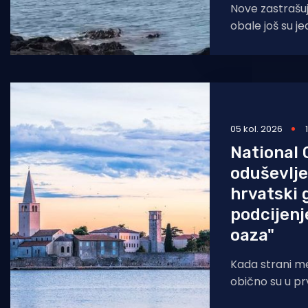
Nove zastrašuj
obale još su j
pitanje sigurn
ljetnih mjeseci
05 kol. 2026
National
oduševlje
hrvatski 
podcijenj
oaza"
Kada strani med
obično su u pr
Dubrovnika, pre