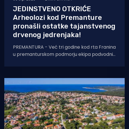
JEDINSTVENO OTKRIĆE
Arheolozi kod Premanture
pronašli ostatke tajanstvenog
drvenog jedrenjaka!
PREMANTURA - Već tri godine kod rta Franina
u premanturskom podmorju ekipa podvodnih
arheologa i tehničkih ronioca u organizaciji
Međunarodnog centra