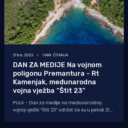
21 tra. 2023
1 MIN. ČITANJA
DAN ZA MEDIJE Na vojnom
poligonu Premantura - Rt
Kamenjak, međunarodna
vojna vježba “Štit 23”
PULA - Dan za medije na međunarodnoj
vojnoj vježbi “Štit 23” održat će su u petak 21.
travnja 2023. na vojnom