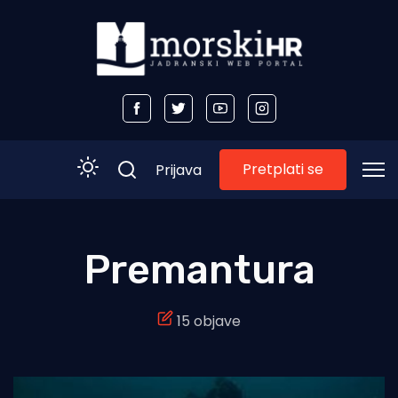
Pretplati se
Prijava
Početna
Premantura
Morski plus
15 objave
Morski TV
Obala
Otoci