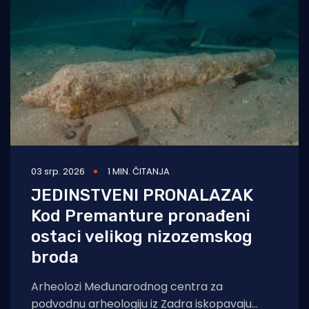
Turizam i nautika
Pomorstvo
Ribolov
Ekologija
Tradicija i kultura
03 srp. 2026
1 MIN. ČITANJA
JEDINSTVENI PRONALAZAK
Kod Premanture pronađeni
ostaci velikog nizozemskog
broda
Arheolozi Međunarodnog centra za
podvodnu arheologiju iz Zadra iskopavaju