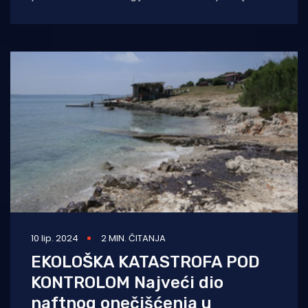
ostatke brodoloma velikog jedrenjaka s
topovima kod rta Franina. Kod malog
10 lip. 2024
2 MIN. ČITANJA
EKOLOŠKA KATASTROFA POD
KONTROLOM Najveći dio
naftnog onečišćenja u