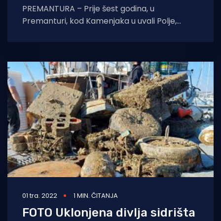
PREMANTURA – Prije šest godina, u
Premanturi, kod Kamenjaka u uvali Polje,
potopljen je admiralski brod Vis u vlasništvu
Puljanina Arsena
01 tra. 2022
1 MIN. ČITANJA
FOTO Uklonjena divlja sidrišta