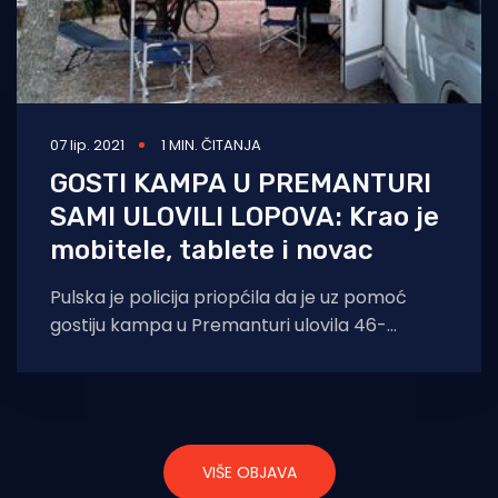
07 lip. 2021
1 MIN. ČITANJA
GOSTI KAMPA U PREMANTURI
SAMI ULOVILI LOPOVA: Krao je
mobitele, tablete i novac
Pulska je policija priopćila da je uz pomoć
gostiju kampa u Premanturi ulovila 46-
godišnjeg muškarca koji je zajedno sa
VIŠE OBJAVA