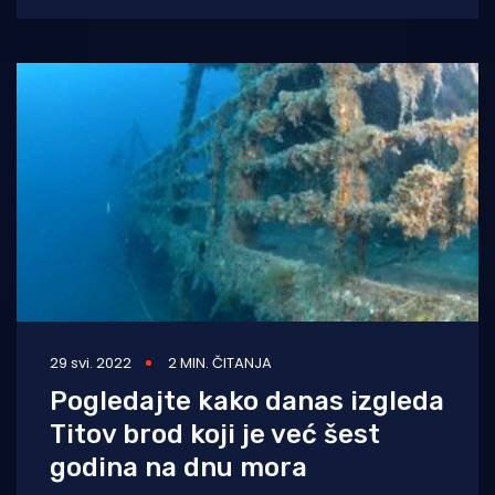
jedrenjaka s topovima kod rta Franina blizu
Premanture.
29 svi. 2022
2 MIN. ČITANJA
Pogledajte kako danas izgleda
Titov brod koji je već šest
godina na dnu mora