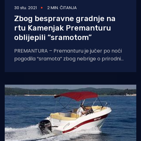
30 stu. 2021
2 MIN. ČITANJA
Zbog bespravne gradnje na
rtu Kamenjak Premanturu
oblijepili “sramotom”
PREMANTURA – Premanturu je jučer po noći
pogodila “sramota” zbog nebrige o prirodnim
ljepotama koje je krase, a ponajviše zbog
rugla