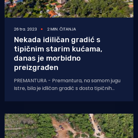
26 tra. 2023
2 MIN. ČITANJA
Nekada idiličan gradić s
tipičnim starim kućama,
danas je morbidno
preizgrađen
PREMANTURA - Premantura, na samom jugu
Istre, bila je idličan gradić s dosta tipičnih
starih kuća, nešto novijih atraktivnih vila i