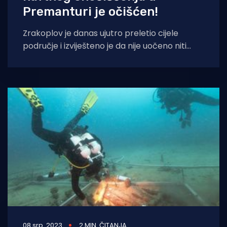
Premanturi je očišćen!
Zrakoplov je danas ujutro preletio cijele
područje i izviješteno je da nije uočeno niti
jedno onečišćenje. Na današnjoj konferenciji
za
08 srp. 2023
2 MIN. ČITANJA