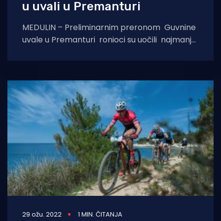
u uvali u Premanturi
MEDULIN – Preliminarnim preronom Guvnine
uvale u Premanturi ronioci su uočili najmanje
80-tak betonskih kolpomorta i raznog
građevinskog otpada koje
29 ožu. 2022
1 MIN. ČITANJA