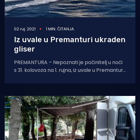
02 ruj. 2021
1 MIN. ČITANJA
Iz uvale u Premanturi ukraden
gliser
PREMANTURA – Nepoznati je počinitelj u noći
s 31. kolovoza na 1. rujna, iz uvale u Premanturi,
otuđio bijelo-smeđi gliser