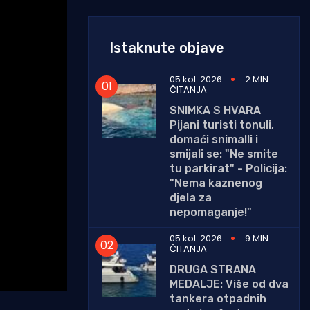
Istaknute objave
05 kol. 2026
2 MIN.
ČITANJA
SNIMKA S HVARA
Pijani turisti tonuli,
domaći snimalli i
smijali se: "Ne smite
tu parkirat" - Policija:
"Nema kaznenog
djela za
nepomaganje!"
05 kol. 2026
9 MIN.
ČITANJA
DRUGA STRANA
MEDALJE: Više od dva
tankera otpadnih