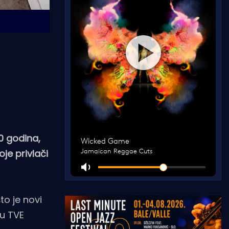
0 godina,
oje privlači
to je novi
ju TVE