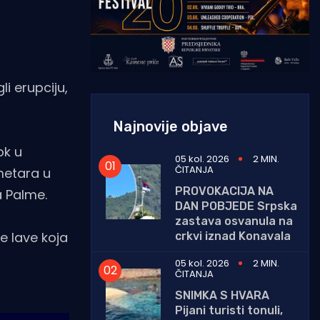
li erupciju,
Najnovije objave
ok u
05 kol. 2026
2 MIN.
ČITANJA
metara u
PROVOKACIJA NA
a Palme.
DAN POBJEDE Srpska
zastava osvanula na
e lave koja
crkvi iznad Konavala
05 kol. 2026
2 MIN.
ČITANJA
SNIMKA S HVARA
Pijani turisti tonuli,