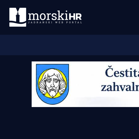
Početna
Morski plus
Morski TV
Obala
Otoci
Turizam i nautika