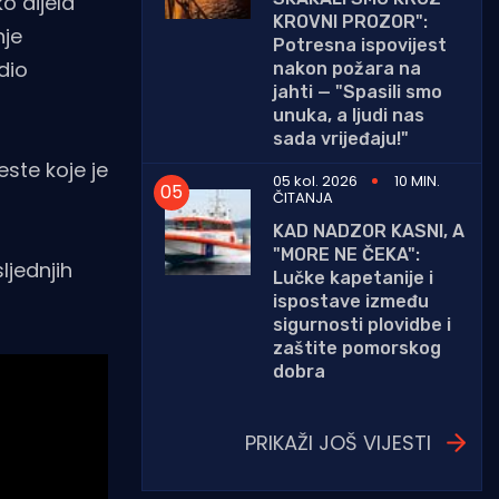
o dijela
KROVNI PROZOR":
nje
Potresna ispovijest
dio
nakon požara na
jahti — "Spasili smo
unuka, a ljudi nas
sada vrijeđaju!"
ste koje je
05 kol. 2026
10 MIN.
ČITANJA
KAD NADZOR KASNI, A
"MORE NE ČEKA":
ljednjih
Lučke kapetanije i
ispostave između
sigurnosti plovidbe i
zaštite pomorskog
dobra
PRIKAŽI JOŠ VIJESTI