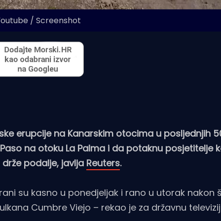
Youtube / Screenshot
anske erupcije na Kanarskim otocima u posljednjih 5
El Paso na otoku La Palma i da potaknu posjetitelje k
drže podalje, javlja
Reuters
.
ani su kasno u ponedjeljak i rano u utorak nakon š
vulkana Cumbre Viejo – rekao je za državnu televizi