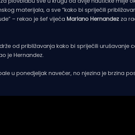
 za plovbidbu sve u krugu od dvije nautičke milje ok
kog materijala, a sve “kako bi spriječili približava
de” – rekao je šef vijeća
Mariano Hernandez
za ra
e od približavanja kako bi spriječili urušavanje ce
ao je Hernandez.
ale u ponedjeljak navečer, no njezina je brzina pos