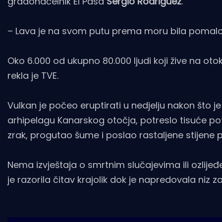
gradonačelnik El Pasa
Sergio Rodriguez
.
– Lava je na svom putu prema moru bila pomalo hi
Oko 6.000 od ukupno 80.000 ljudi koji žive na otoku
rekla je TVE.
Vulkan je počeo eruptirati u nedjelju nakon što 
arhipelagu Kanarskog otočja, potreslo tisuće pot
zrak, progutao šume i poslao rastaljene stijene
Nema izvještaja o smrtnim slučajevima ili ozlijeđ
je razorila čitav krajolik dok je napredovala ni