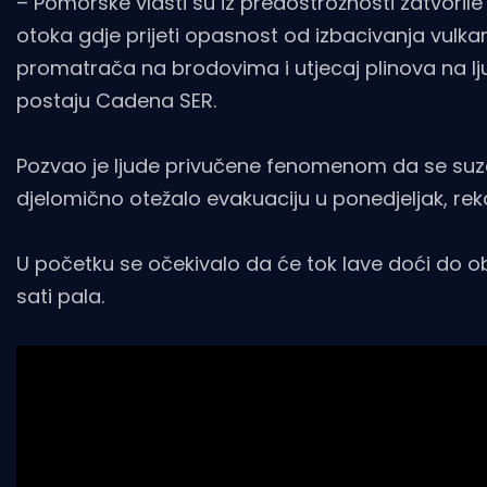
– Pomorske vlasti su iz predostrožnosti zatvorile
otoka gdje prijeti opasnost od izbacivanja vulkans
promatrača na brodovima i utjecaj plinova na lju
postaju Cadena SER.
Pozvao je ljude privučene fenomenom da se suzdrž
djelomično otežalo evakuaciju u ponedjeljak, rek
U početku se očekivalo da će tok lave doći do ob
sati pala.