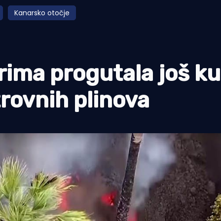
Kanarsko otočje
ima progutala još ku
trovnih plinova