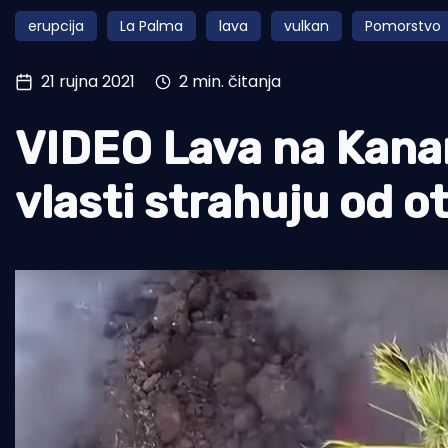
erupcija
La Palma
lava
vulkan
Pomorstvo
Pomorstvo
Ribolov
21 rujna 2021
2 min. čitanja
Ekologija
VIDEO Lava na Kanar
Tradicija i kultura
vlasti strahuju od o