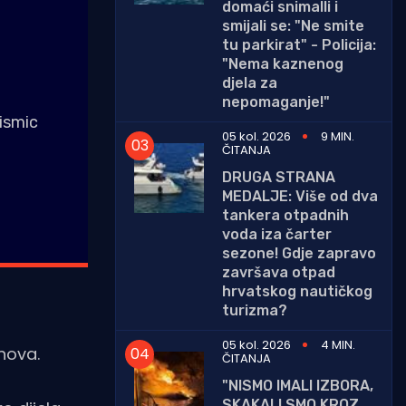
domaći snimalli i
smijali se: "Ne smite
tu parkirat" - Policija:
"Nema kaznenog
djela za
nepomaganje!"
ismic
05 kol. 2026
9 MIN.
ČITANJA
DRUGA STRANA
MEDALJE: Više od dva
tankera otpadnih
voda iza čarter
sezone! Gdje zapravo
završava otpad
hrvatskog nautičkog
turizma?
05 kol. 2026
4 MIN.
inova.
ČITANJA
"NISMO IMALI IZBORA,
SKAKALI SMO KROZ