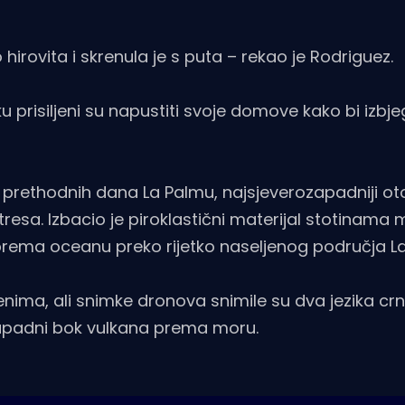
rovita i skrenula je s puta – rekao je Rodriguez.
 prisiljeni su napustiti svoje domove kako bi izbjeg
je prethodnih dana La Palmu, najsjeverozapadniji ot
resa. Izbacio je piroklastični materijal stotinama 
 prema oceanu preko rijetko naseljenog područja L
enima, ali snimke dronova snimile su dva jezika crn
z zapadni bok vulkana prema moru.