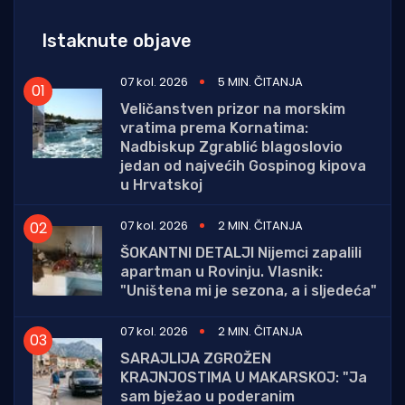
Istaknute objave
07 kol. 2026
5 MIN. ČITANJA
Veličanstven prizor na morskim
vratima prema Kornatima:
Nadbiskup Zgrablić blagoslovio
jedan od najvećih Gospinog kipova
u Hrvatskoj
07 kol. 2026
2 MIN. ČITANJA
ŠOKANTNI DETALJI Nijemci zapalili
apartman u Rovinju. Vlasnik:
"Uništena mi je sezona, a i sljedeća"
07 kol. 2026
2 MIN. ČITANJA
SARAJLIJA ZGROŽEN
KRAJNJOSTIMA U MAKARSKOJ: "Ja
sam bježao u poderanim