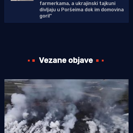
farmerkama, a ukrajinski tajkuni
divljaju u Poršeima dok im domovina
gori!"
Vezane objave