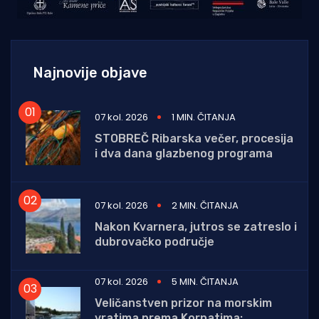
Najnovije objave
07 kol. 2026
1 MIN. ČITANJA
STOBREČ Ribarska večer, procesija
i dva dana glazbenog programa
07 kol. 2026
2 MIN. ČITANJA
Nakon Kvarnera, jutros se zatreslo i
dubrovačko područje
07 kol. 2026
5 MIN. ČITANJA
Veličanstven prizor na morskim
vratima prema Kornatima: