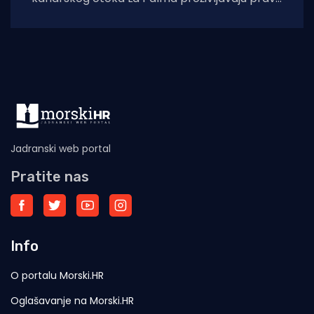
noćnu moru, za koju je zaslužan vulkan
Cumbre Vieja,
Jadranski web portal
Pratite nas
Info
O portalu Morski.HR
Oglašavanje na Morski.HR