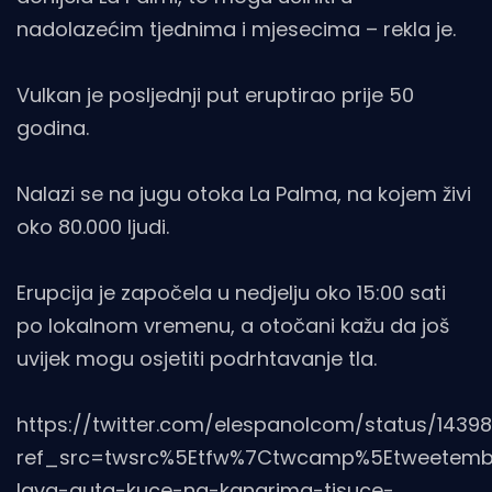
nadolazećim tjednima i mjesecima – rekla je.
Vulkan je posljednji put eruptirao prije 50
godina.
Nalazi se na jugu otoka La Palma, na kojem živi
oko 80.000 ljudi.
Erupcija je započela u nedjelju oko 15:00 sati
po lokalnom vremenu, a otočani kažu da još
uvijek mogu osjetiti podrhtavanje tla.
https://twitter.com/elespanolcom/status/143
ref_src=twsrc%5Etfw%7Ctwcamp%5Etweetembe
lava-guta-kuce-na-kanarima-tisuce-