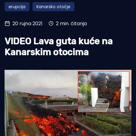
erupcija
Kanarsko otočje
Turizam i nautika
Pomorstvo
20 rujna 2021
2 min. čitanja
Ribolov
VIDEO Lava guta kuće na
Ekologija
Kanarskim otocima
Tradicija i kultura