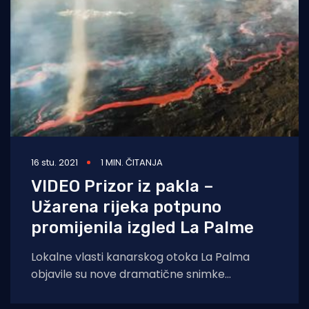
16 stu. 2021
1 MIN. ČITANJA
VIDEO Prizor iz pakla –
Užarena rijeka potpuno
promijenila izgled La Palme
Lokalne vlasti kanarskog otoka La Palma
objavile su nove dramatične snimke
napravljene dronom, a koje pokazuju
razarajući tok lave koja