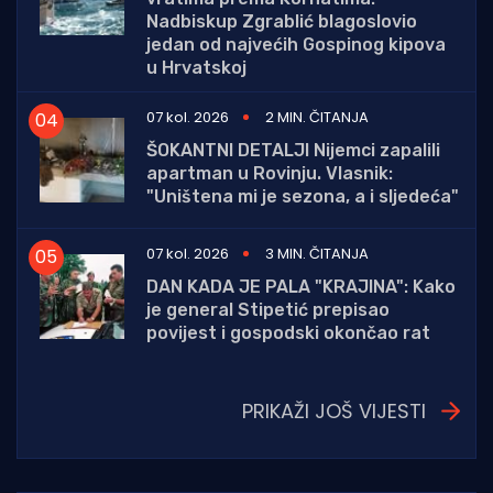
Nadbiskup Zgrablić blagoslovio
jedan od najvećih Gospinog kipova
u Hrvatskoj
07 kol. 2026
2 MIN. ČITANJA
ŠOKANTNI DETALJI Nijemci zapalili
apartman u Rovinju. Vlasnik:
"Uništena mi je sezona, a i sljedeća"
07 kol. 2026
3 MIN. ČITANJA
DAN KADA JE PALA "KRAJINA": Kako
je general Stipetić prepisao
povijest i gospodski okončao rat
PRIKAŽI JOŠ VIJESTI