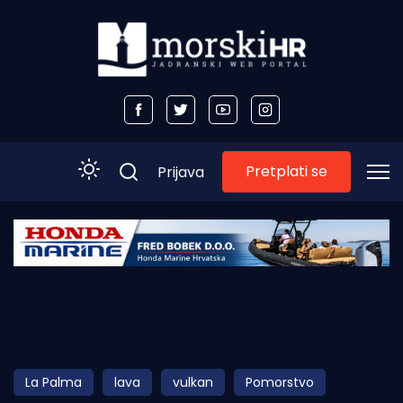
Pretplati se
Prijava
Početna
Morski plus
Morski TV
Obala
La Palma
lava
vulkan
Pomorstvo
Otoci