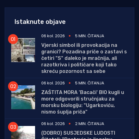
Istaknute objave
06 kol. 2026
5 MIN. ČITANJA
Vjerski simbol ili provokacija na
granici? Pozadina priče o zastavi s
četiri "S" daleko je mračnija, ali
razotkriva i političare koji tako
skreću pozornost sa sebe
06 kol. 2026
5 MIN. ČITANJA
ZAŠTITA MORA 'Bacači' BIO kugli u
more odgovorili stručnjaku za
morsku biologiju: "Ugarkoviću,
nismo šuplja priča"
06 kol. 2026
2 MIN. ČITANJA
(DOBRO) SUSJEDSKE LUDOSTI