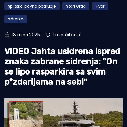
Splitsko plovno područje
Stari Grad
Hvar
Turizam i nautika
sidrenje
Pomorstvo
Ribolov
18 rujna 2025
1 min. čitanja
Ekologija
VIDEO Jahta usidrena ispred
Tradicija i kultura
znaka zabrane sidrenja: "On
se lipo rasparkira sa svim
p*zdarijama na sebi"