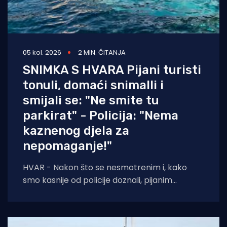
05 kol. 2026
2 MIN. ČITANJA
SNIMKA S HVARA Pijani turisti
tonuli, domaći snimalli i
smijali se: "Ne smite tu
parkirat" - Policija: "Nema
kaznenog djela za
nepomaganje!"
HVAR - Nakon što se nesmotrenim i, kako
smo kasnije od policije doznali, pijanim
turistima potopila brodica, pored njih prošla
je