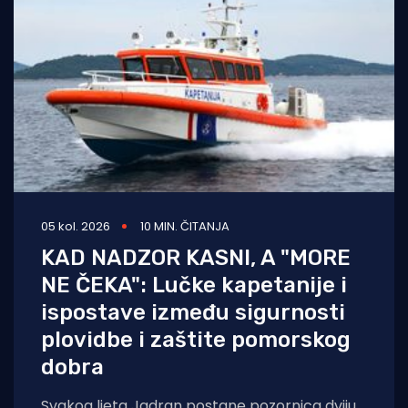
05 kol. 2026
10 MIN. ČITANJA
KAD NADZOR KASNI, A "MORE
NE ČEKA": Lučke kapetanije i
ispostave između sigurnosti
plovidbe i zaštite pomorskog
dobra
Svakog ljeta Jadran postane pozornica dviju