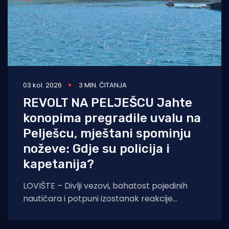
03 kol. 2026
3 MIN. ČITANJA
REVOLT NA PELJEŠCU Jahte
konopima pregradile uvalu na
Pelješcu, mještani spominju
noževe: Gdje su policija i
kapetanija?
LOVIŠTE – Divlji vezovi, bahatost pojedinih
nautičara i potpuni izostanak reakcije
nadležnih službi doveli su situaciju na Pelješcu
do samog ruba