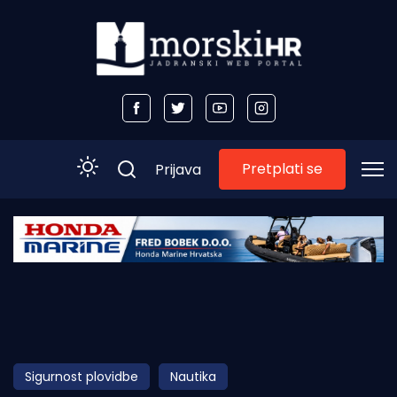
Pretplati se
Prijava
Početna
Morski plus
Morski TV
Obala
Sigurnost plovidbe
Nautika
Otoci