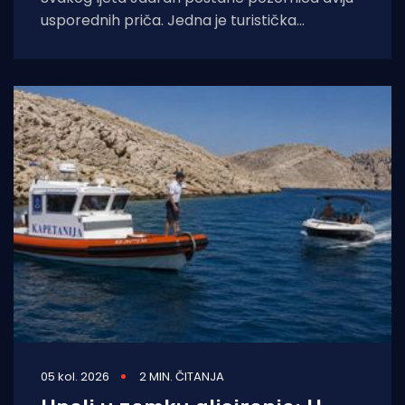
usporednih priča. Jedna je turistička
razglednica – sunce, jedra, jahte, otoci. Druga
je manje vidljiva,
05 kol. 2026
2 MIN. ČITANJA