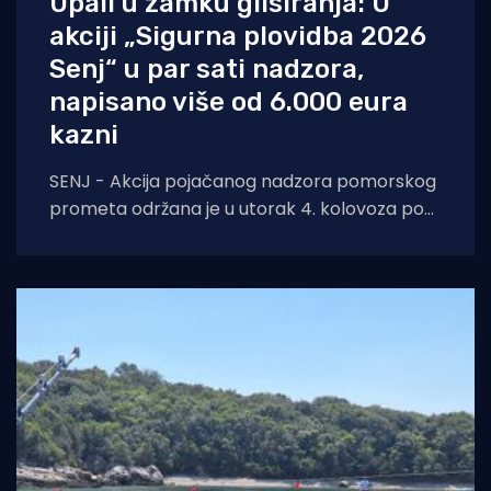
Upali u zamku glisiranja: U
akciji „Sigurna plovidba 2026
Senj“ u par sati nadzora,
napisano više od 6.000 eura
kazni
SENJ - Akcija pojačanog nadzora pomorskog
prometa održana je u utorak 4. kolovoza pod
nazivom „Sigurna plovidba 2026 Senj“, u širem