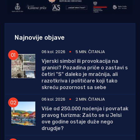
Najnovije objave
06 kol. 2026
5 MIN. ČITANJA
Vjerski simbol ili provokacija na
granici? Pozadina priče o zastavi s
četiri "S" daleko je mračnija, ali
razotkriva i političare koji tako
skreću pozornost sa sebe
06 kol. 2026
2 MIN. ČITANJA
Više od 250.000 noćenja i povratak
pravog turizma: Zašto se u Jelsi
ove godine ostaje duže nego
drugdje?