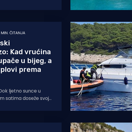
1 MIN. ČITANJA
ski
o: Kad vrućina
upače u bijeg, a
aplovi prema
ok ljetno sunce u
im satima doseže svoj
, a asfalt na obalnoj
jeti da će