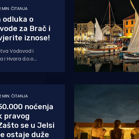
2 MIN. ČITANJA
 odluka o
vode za Brač i
vjerite iznose!
štva Vodovod i
 i Hvara d.o.o.
 donijela novu Odluku o
sluga
2 MIN. ČITANJA
50.000 noćenja
k pravog
Zašto se u Jelsi
e ostaje duže