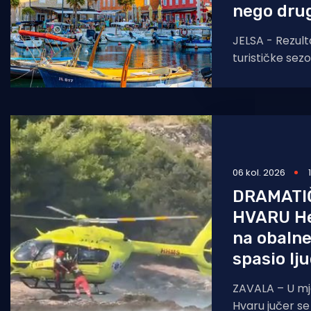
nego dru
JELSA - Rezult
turističke sez
Općina Jelsa n
smjeru. Do 1. k
255.585
06 kol. 2026
DRAMATI
HVARU Hel
na obalne
spasio lju
ZAVALA – U mj
Hvaru jučer se