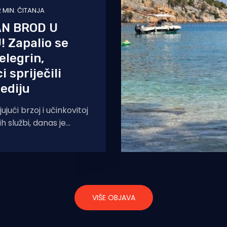
2 MIN. ČITANJA
AN BROD U
 Zapalio se
elegrin,
 spriječili
ediju
jući brzoj i učinkovitoj
ih službi, danas je
a havarija u akvatoriju
oka Hvara. Dojava o požaru
VIŠE OBJAVA