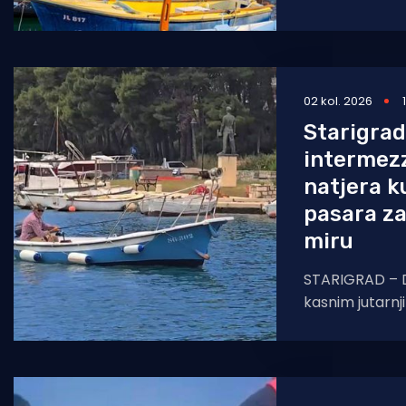
noćenja,
02 kol. 2026
Starigrad
intermezz
natjera k
pasara z
miru
STARIGRAD – D
kasnim jutarnj
usijani vrhunac
prometnici pri