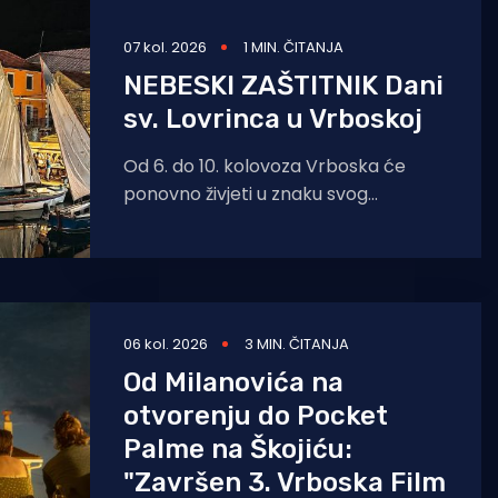
07 kol. 2026
1 MIN. ČITANJA
NEBESKI ZAŠTITNIK Dani
sv. Lovrinca u Vrboskoj
Od 6. do 10. kolovoza Vrboska će
ponovno živjeti u znaku svog
nebeskog zaštitnika, svetog Lovre.
Dani sv. Lovre donose
06 kol. 2026
3 MIN. ČITANJA
Od Milanovića na
otvorenju do Pocket
Palme na Škojiću:
"Završen 3. Vrboska Film