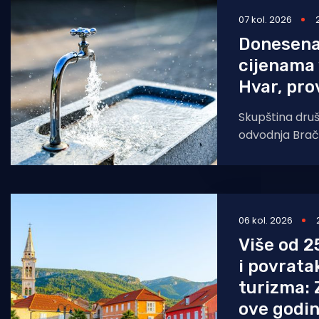
07 kol. 2026
Pomorstvo
Donesena
Ribolov
cijenama 
Ekologija
Hvar, pro
Tradicija i kultura
Skupština dru
odvodnja Brača
jednoglasno je
cijeni vodnih u
06 kol. 2026
Više od 2
i povrata
turizma: 
ove godin