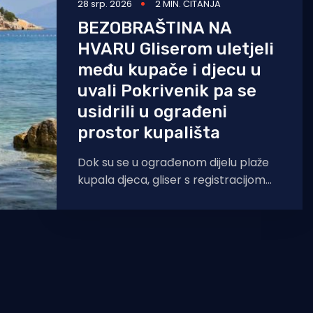
28 srp. 2026
2 MIN. ČITANJA
BEZOBRAŠTINA NA
HVARU Gliserom uletjeli
među kupače i djecu u
uvali Pokrivenik pa se
usidrili u ograđeni
prostor kupališta
Dok su se u ograđenom dijelu plaže
kupala djeca, gliser s registracijom
Jelse mirno se usidrio unutar
sigurnosne linije. Zabrinuti