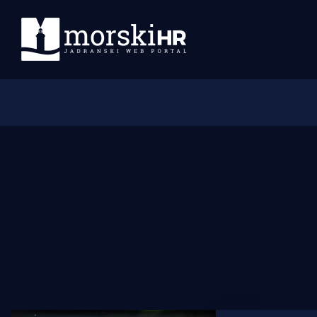
Početna
Morski plus
Morski TV
Obala
Otoci
Turizam i nautika