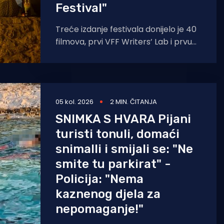
Festival"
Treće izdanje festivala donijelo je 40
filmova, prvi VFF Writers’ Lab i prvu
Plavu palmicu dječjeg žirija, dok je
“Traje
05 kol. 2026
2 MIN. ČITANJA
SNIMKA S HVARA Pijani
turisti tonuli, domaći
snimalli i smijali se: "Ne
smite tu parkirat" -
Policija: "Nema
kaznenog djela za
nepomaganje!"