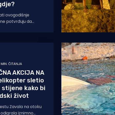
gdje?
ati ovogodišnje
one potvrđuju da
astavlja u pozitivnom
olovoza ostvarili smo
1 MIN. ČITANJA
ČNA AKCIJA NA
ikopter sletio
 stijene kako bi
dski život
estu Zavala na otoku
 odigrala iznimno