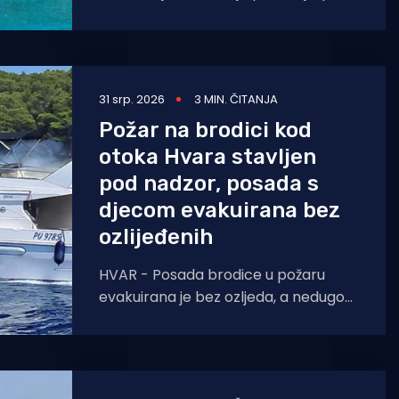
ona digla nogu." Čini se da
31 srp. 2026
3 MIN. ČITANJA
Požar na brodici kod
otoka Hvara stavljen
pod nadzor, posada s
djecom evakuirana bez
ozlijeđenih
HVAR - Posada brodice u požaru
evakuirana je bez ozljeda, a nedugo
nakon dojave poduzete su spasilačke
aktivnosti na poziciji pomorske