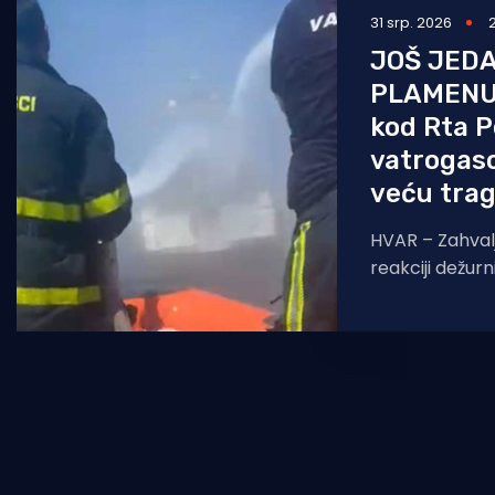
31 srp. 2026
JOŠ JED
PLAMENU!
kod Rta P
vatrogasci
veću trag
HVAR – Zahvalju
reakciji dežurn
izbjegnuta već
ot