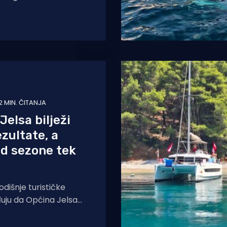
peta intervencija hitne
žbe. Zahvaljujući
2 MIN. ČITANJA
elsa bilježi
ezultate, a
od sezone tek
odišnje turističke
uju da Općina Jelsa
zitivnom smjeru. Do 1.
areno je 255.585