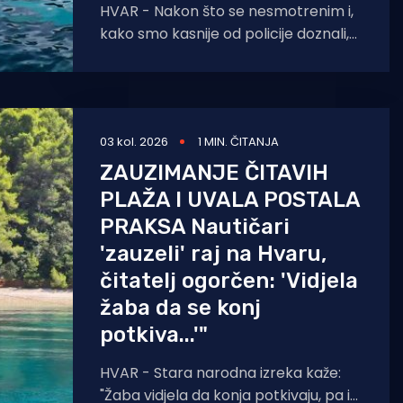
HVAR - Nakon što se nesmotrenim i,
kako smo kasnije od policije doznali,
pijanim turistima potopila brodica,
pored njih prošla je
03 kol. 2026
1 MIN. ČITANJA
ZAUZIMANJE ČITAVIH
PLAŽA I UVALA POSTALA
PRAKSA Nautičari
'zauzeli' raj na Hvaru,
čitatelj ogorčen: 'Vidjela
žaba da se konj
potkiva...'"
HVAR - Stara narodna izreka kaže:
"Žaba vidjela da konja potkivaju, pa i