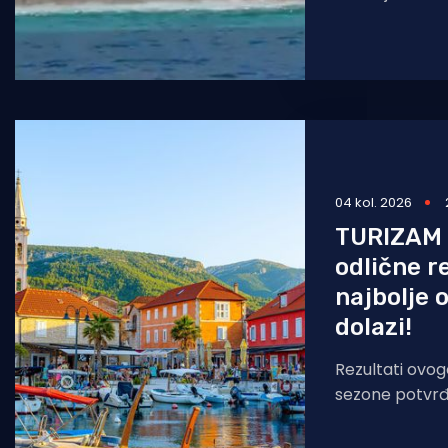
zahtjevna i na
medicinske slu
nevjerojatnoj
04 kol. 2026
TURIZAM J
odlične r
najbolje 
dolazi!
Rezultati ovog
sezone potvrđ
nastavlja u po
kolovoza ostv