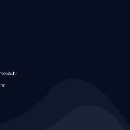
orski.hr
.hr