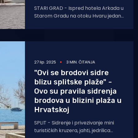
STARI GRAD - Ispred hotela Arkada u
Starom Gradu na otoku Hvaru jedan
se nautičar odlučio usidriti i to ispred
znaka
27 lip. 2025
3 MIN. ČITANJA
"Ovi se brodovi sidre
blizu splitske plaže" -
Ovo su pravila sidrenja
brodova u blizini plaža u
Hrvatskoj
SPLIT - Sidrenje i privezivanje mini
turističkih kruzera, jahti, jedrilica