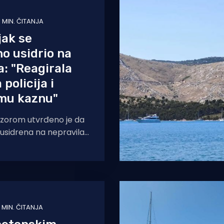
1 MIN. ČITANJA
jak se
o usidrio na
: "Reagirala
policija i
 mu kaznu"
dzorom utvrđeno je da
la usidrena na nepravilan
 na udaljenosti manjoj
 od
 MIN. ČITANJA