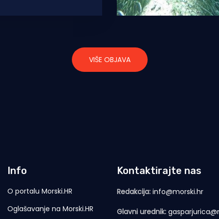
nemireni
VIŠE OBJAVA
Info
Kontaktirajte nas
O portalu Morski.HR
Redakcija:
info@morski.hr
Oglašavanje na Morski.HR
Glavni urednik:
gasparjurica@m