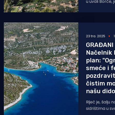
u uvali Borče,
situaciji na, k
sidrištu
23 tra. 2025
GRAĐANI 
Načelnik 
plan: "Og
smeće i fe
pozdravit
čistim mo
našu dido
Riječ je, šalju
sidrištima u sv
općine, ukupn