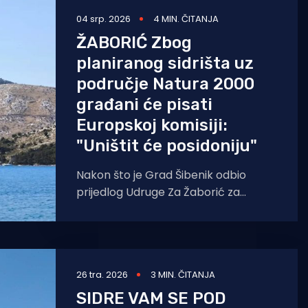
04 srp. 2026
4 MIN. ČITANJA
ŽABORIĆ Zbog
planiranog sidrišta uz
područje Natura 2000
građani će pisati
Europskoj komisiji:
"Uništit će posidoniju"
Nakon što je Grad Šibenik odbio
prijedlog Udruge Za Žaborić za
proglašenje ništavosti lokacijske
dozvole za planirano komercijalno
sidrište u
26 tra. 2026
3 MIN. ČITANJA
SIDRE VAM SE POD