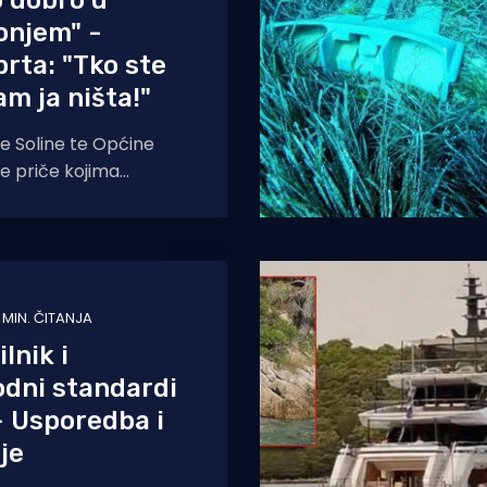
 dobro u
onjem" -
brta: "Tko ste
am ja ništa!"
ke Soline te Općine
je priče kojima
mora, prometa i
 Lučka kapetanija i
 MIN. ČITANJA
lnik i
dni standardi
– Usporedba i
je