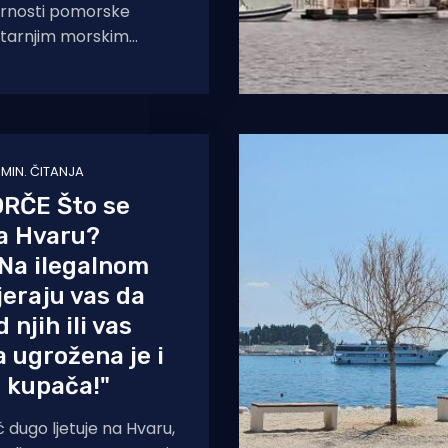
gurnosti pomorske
utarnjim morskim
torijalnom moru
ske, koji je stupio na
 MIN. ČITANJA
RČE Što se
a Hvaru?
 "Na ilegalnom
jeraju vas da
 njih ili vas
a ugrožena je i
 kupača!"
eć dugo ljetuje na Hvaru,