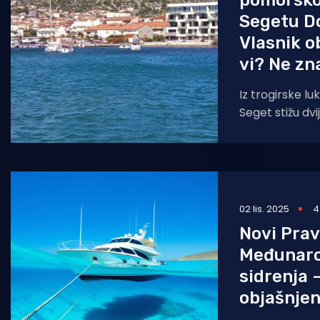
pomorsko
Segetu D
Vlasnik o
vi? Ne zn
Iz trogirske lu
Seget stižu dvi
Ministarstvo 
infrasturkture,
Općina
02 lis. 2025
4
Novi Pravi
Međunaro
sidrenja 
objašnjen