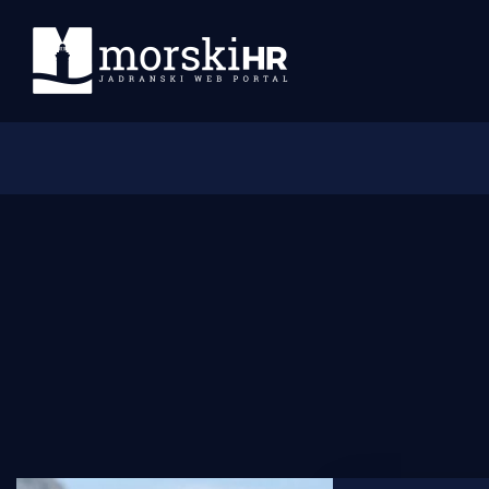
Početna
Morski plus
Morski TV
Obala
Otoci
Turizam i nautika