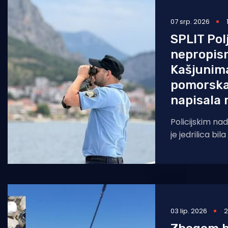
Pomorstvo
07 srp. 2026
Ribolov
SPLIT Pol
nepropisn
Ekologija
Kašjunima
Tradicija i kultura
pomorska 
napisala
Policijskim na
je jedrilica bi
način, odnosno
od 50 metara
03 lip. 2026
2