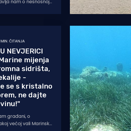
 javlja nam o nesnosnoj
ako tvrdi, ilegalnom
1 MIN. ČITANJA
U NEVJERICI
Marine mijenja
romna sidrišta,
kalije -
e se s kristalno
rem, ne dajte
vinu!"
 nam građani, o
akoj većoj vali Marinske
o 500 novih vezova.