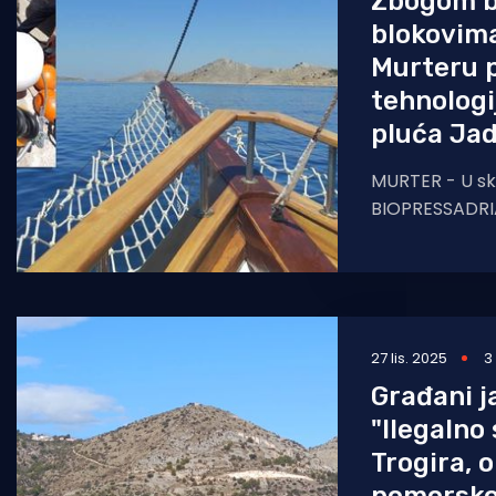
Zbogom b
blokovima
Murteru 
tehnologi
pluća Ja
MURTER - U sk
BIOPRESSADRIA, 
je održan stru
planiranju, proj
27 lis. 2025
3
Građani ja
"Ilegalno
Trogira, 