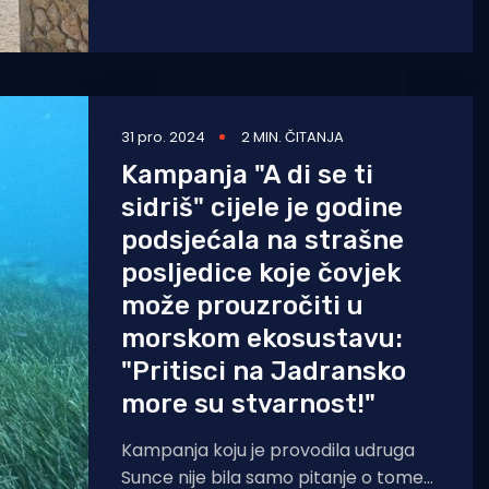
posvuda, tema je koja je u posljednje
vrijeme vrlo aktualna. Kod
31 pro. 2024
2 MIN. ČITANJA
Kampanja "A di se ti
sidriš" cijele je godine
podsjećala na strašne
posljedice koje čovjek
može prouzročiti u
morskom ekosustavu:
"Pritisci na Jadransko
more su stvarnost!"
Kampanja koju je provodila udruga
Sunce nije bila samo pitanje o tome