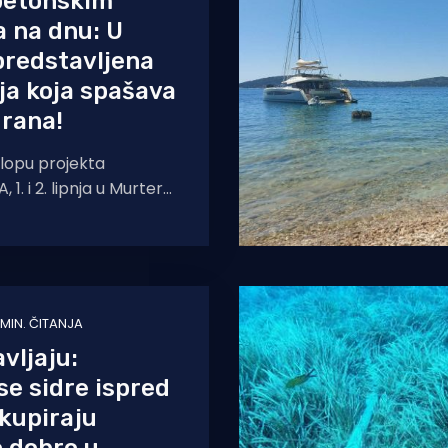
etonskim
 na dnu: U
predstavljena
ja koja spašava
drana!
lopu projekta
1. i 2. lipnja u Murteru
čni trening posvećen
ektiranju, izvedbi i
 MIN. ČITANJA
vljaju:
 se sidre ispred
okupiraju