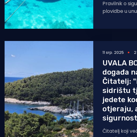
Pravilnik o si
plovidbe u un
vodama i teri
Republike Hrvat
snagu u
11 srp. 2025
2
UVALA BO
događa n
Čitatelj:
sidrištu t
jedete kod
otjeraju, 
sigurnost
Čitatelj koji v