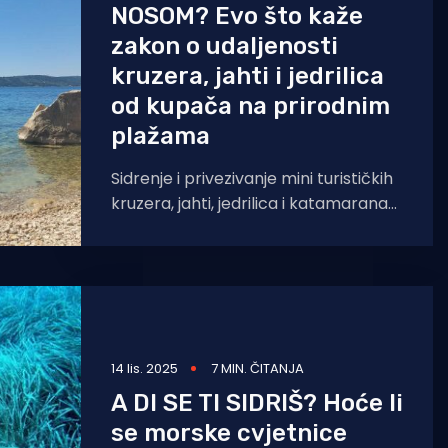
NOSOM? Evo što kaže
zakon o udaljenosti
kruzera, jahti i jedrilica
od kupača na prirodnim
plažama
Sidrenje i privezivanje mini turističkih
kruzera, jahti, jedrilica i katamarana
gdje se kome sprdne, tema je koja je
aktualna pred
14 lis. 2025
7 MIN. ČITANJA
A DI SE TI SIDRIŠ? Hoće li
se morske cvjetnice