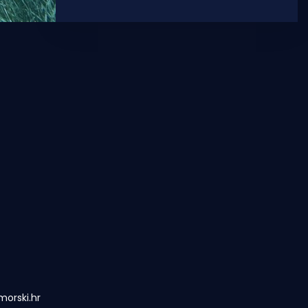
gdje se tko sidri, već i poziv na
orski.hr