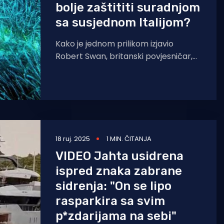
bolje zaštititi suradnjom
sa susjednom Italijom?
Kako je jednom prilikom izjavio
Robert Swan, britanski povjesničar,
istraživač i aktivist te prva osoba koja
je hodala na oba
18 ruj. 2025
1 MIN. ČITANJA
VIDEO Jahta usidrena
ispred znaka zabrane
sidrenja: "On se lipo
rasparkira sa svim
p*zdarijama na sebi"