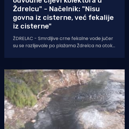
odvodne cijevi kolektora u
Ždrelcu" - Načelnik: "Nisu
govna iz cisterne, već fekalije
iz cisterne"
ŽDRELAC - Smrdljive crne fekalne vode jučer
su se razlijevale po plažama Ždrelca na otoku
Pašmanu. Iz Općine su kasnije kazali