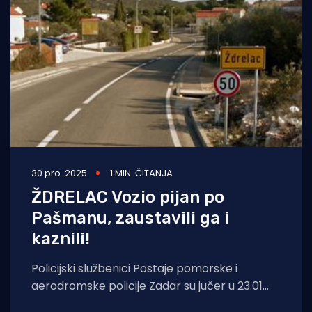
Turizam i nautika
Pomorstvo
Ribolov
Ekologija
Tradicija i kultura
30 pro. 2025
1 MIN. ČITANJA
ŽDRELAC Vozio pijan po
Pašmanu, zaustavili ga i
kaznili!
Policijski službenici Postaje pomorske i
aerodromske policije Zadar su jučer u 23.01
sati u Ždrelcu tijekom kontrole prometa