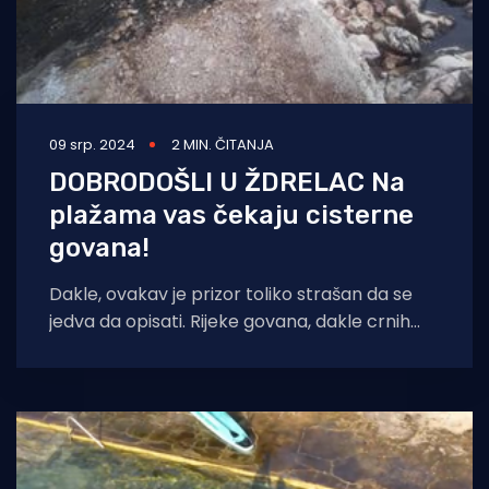
09 srp. 2024
2 MIN. ČITANJA
DOBRODOŠLI U ŽDRELAC Na
plažama vas čekaju cisterne
govana!
Dakle, ovakav je prizor toliko strašan da se
jedva da opisati. Rijeke govana, dakle crnih
fekalija ispuštaju se u more