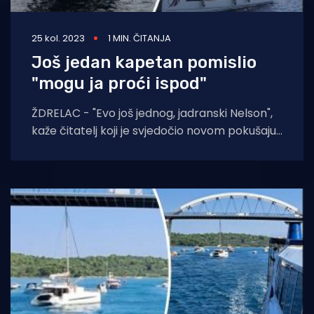
25 kol. 2023
1 MIN. ČITANJA
Još jedan kapetan pomislio
"mogu ja proći ispod"
ŽDRELAC - "Evo još jednog, jadranski Nelson",
kaže čitatelj koji je svjedočio novom pokušaju
vikend kapetana da unatoč višestrukim