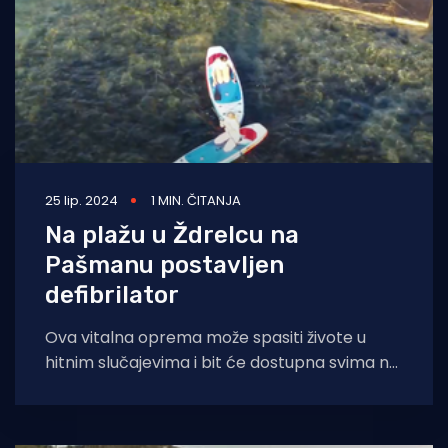
25 lip. 2024
1 MIN. ČITANJA
Na plažu u Ždrelcu na
Pašmanu postavljen
defibrilator
Ova vitalna oprema može spasiti živote u
hitnim slučajevima i bit će dostupna svima na
plaži Matlovac! Radi sigurnosti da