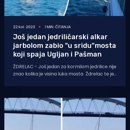
22 kol. 2023
1 MIN. ČITANJA
Još jedan jedriličarski alkar
jarbolom zabio "u sridu"mosta
koji spaja Ugljan i Pašman
ŽDRELAC - Još jedan za kormilom jedrilice nije
znao kolika je visina luka mosta Ždrelac te je
zapeo jarbolom u istoimenom