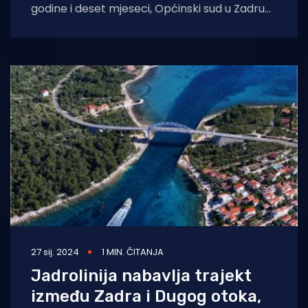
godine i deset mjeseci, Općinski sud u Zadru
kaznio je 28-godišnjeg muškarca iz Visočana
27 sij. 2024
1 MIN. ČITANJA
Jadrolinija nabavlja trajekt
između Zadra i Dugog otoka,