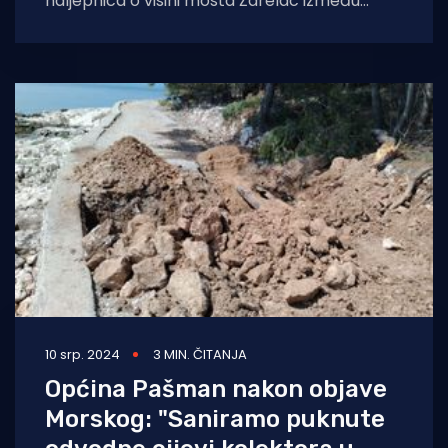
naljepnica o visini mosta Ždrelac između
otoka Pašmana i Ugljana, a i jasni znakovi
10 srp. 2024
3 MIN. ČITANJA
Općina Pašman nakon objave
Morskog: "Saniramo puknute