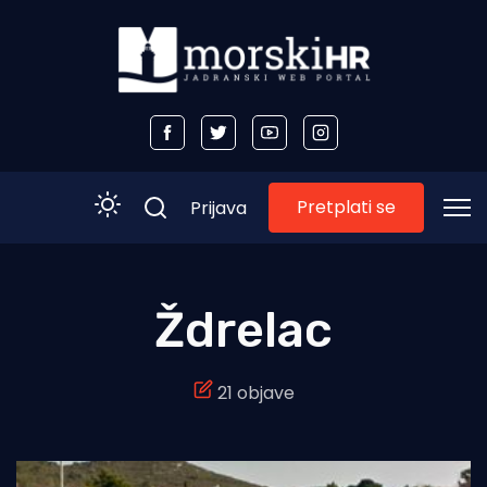
Pretplati se
Prijava
Početna
Ždrelac
Morski plus
21 objave
Morski TV
Obala
Otoci