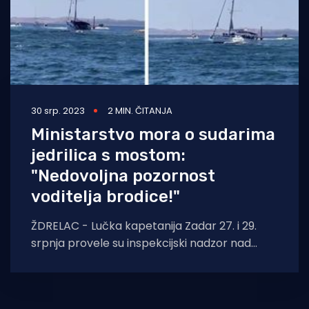
30 srp. 2023
2 MIN. ČITANJA
Ministarstvo mora o sudarima
jedrilica s mostom:
"Nedovoljna pozornost
voditelja brodice!"
ŽDRELAC - Lučka kapetanija Zadar 27. i 29.
srpnja provele su inspekcijski nadzor nad
posadama i plovilima, koja su sudjelovala u