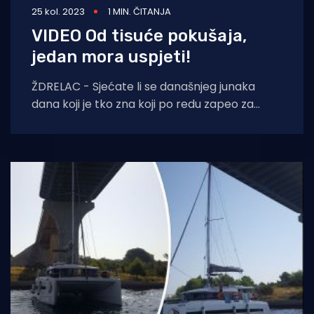
25 kol. 2023
1 MIN. ČITANJA
VIDEO Od tisuće pokušaja,
jedan mora uspjeti!
ŽDRELAC - Sjećate li se današnjeg junaka
dana koji je tko zna koji po redu zapeo za
most Ždrelac između otoka