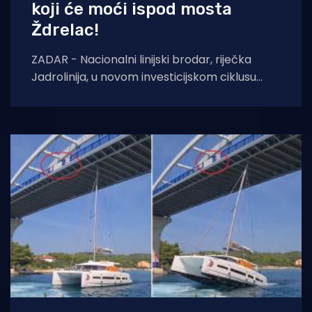
koji će moći ispod mosta
Ždrelac!
ZADAR - Nacionalni linijski brodar, riječka
Jadrolinija, u novom investicijskom ciklusu
počinje s gradnjom novih brodova. U prvoj
fazi riječ je