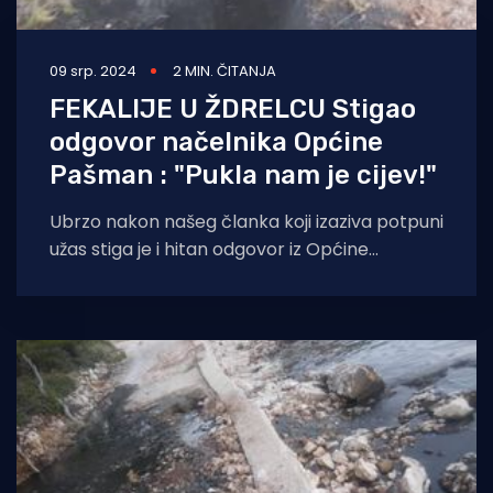
09 srp. 2024
2 MIN. ČITANJA
FEKALIJE U ŽDRELCU Stigao
odgovor načelnika Općine
Pašman : "Pukla nam je cijev!"
Ubrzo nakon našeg članka koji izaziva potpuni
užas stiga je i hitan odgovor iz Općine
Pašman. Kažu kako se radi