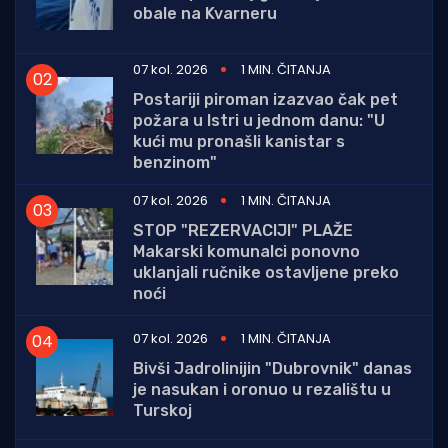
obale na Kvarneru
07 kol. 2026
1 MIN. ČITANJA
Postariji piroman izazvao čak pet
požara u Istri u jednom danu: "U
kući mu pronašli kanistar s
benzinom"
07 kol. 2026
1 MIN. ČITANJA
STOP "REZERVACIJI" PLAŽE
Makarski komunalci ponovno
uklanjali ručnike ostavljene preko
noći
07 kol. 2026
1 MIN. ČITANJA
Bivši Jadrolinijin "Dubrovnik" danas
je nasukan i oronuo u rezalištu u
Turskoj