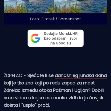
Foto: Čitatelj / Screenshot
ŽDRELAC -
Sjećate li se
današnjeg junaka dana
koji je tko zna koji po redu zapeo za most
Ždrelac između otoka Pašman i Ugljan? Dobili
smo video u kojem se naoko vidi da je čovjek
doista i "uspio" proći.