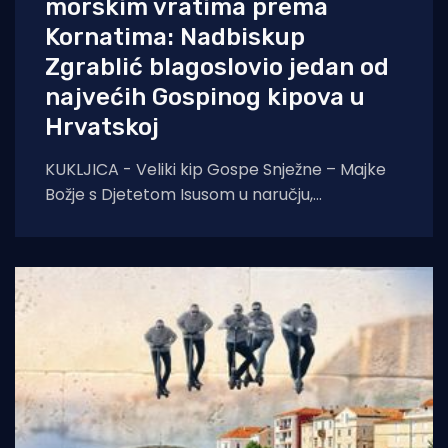
morskim vratima prema
Kornatima: Nadbiskup
Zgrablić blagoslovio jedan od
najvećih Gospinog kipova u
Hrvatskoj
KUKLJICA - Veliki kip Gospe Snježne – Majke
Božje s Djetetom Isusom u naručju,
blagoslovio je zadarski nadbiskup Milan
Zgrablić za vrijeme