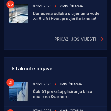
07 kol. 2026
2 MIN. ČITANJA
Donesena odluka o cijenama vode
za Brač i Hvar, provjerite iznose!
PRIKAŽI JOŠ VIJESTI
Istaknute objave
07 kol. 2026
1 MIN. ČITANJA
Čak 61 prekršaj glisiranja blizu
obale na Kvarneru
07 kol. 2026
4 MIN. ČITANJA