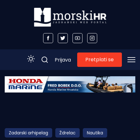
Pretplati se
Prijava
Početna
Morski plus
Morski TV
Obala
Zadarski arhipelag
Ždrelac
Nautika
Otoci