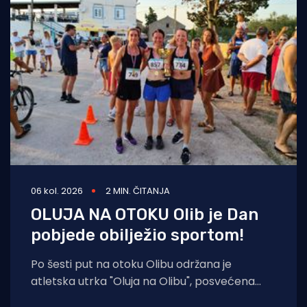
06 kol. 2026
2 MIN. ČITANJA
OLUJA NA OTOKU Olib je Dan
pobjede obilježio sportom!
Po šesti put na otoku Olibu održana je
atletska utrka "Oluja na Olibu", posvećena
sjećanju na ratnog zapovjednika