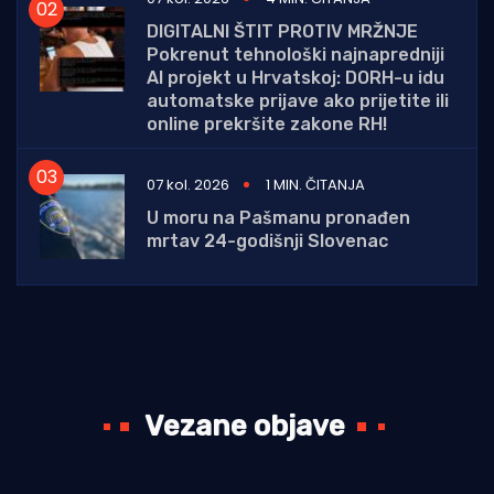
DIGITALNI ŠTIT PROTIV MRŽNJE
Pokrenut tehnološki najnapredniji
AI projekt u Hrvatskoj: DORH-u idu
automatske prijave ako prijetite ili
online prekršite zakone RH!
07 kol. 2026
1 MIN. ČITANJA
U moru na Pašmanu pronađen
mrtav 24-godišnji Slovenac
Vezane objave