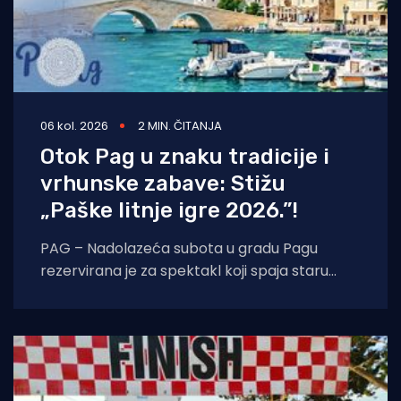
06 kol. 2026
2 MIN. ČITANJA
Otok Pag u znaku tradicije i
vrhunske zabave: Stižu
„Paške litnje igre 2026.”!
PAG – Nadolazeća subota u gradu Pagu
rezervirana je za spektakl koji spaja staru
tradiciju, natjecateljski duh i vrhunski provod.
U