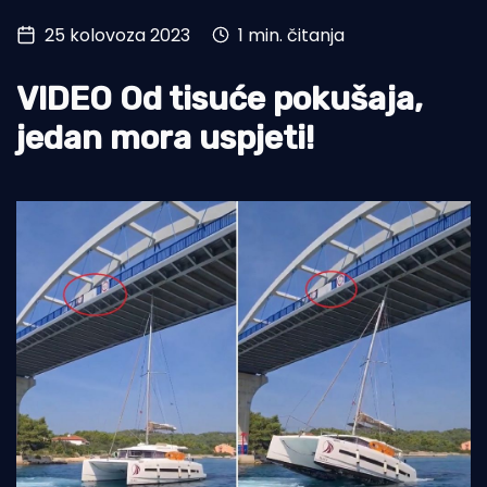
25 kolovoza 2023
1 min. čitanja
Turizam i nautika
Pomorstvo
VIDEO Od tisuće pokušaja,
Ribolov
jedan mora uspjeti!
Ekologija
Tradicija i kultura