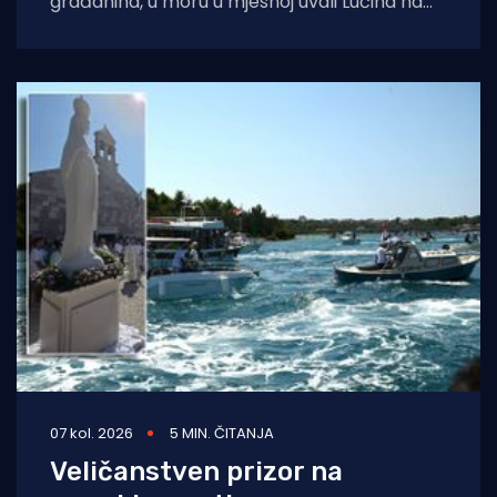
građanina, u moru u mjesnoj uvali Lučina na
Pašmanu pronađeno je
07 kol. 2026
5 MIN. ČITANJA
Veličanstven prizor na